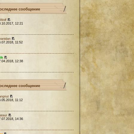
оследнее сообщение
Wolf
3.10.2017, 12:21
hanidan
4.07.2018, 11:52
lik
7.04.2018, 12:38
оследнее сообщение
angnut
4.05.2018, 11:12
ataur
7.07.2018, 14:36