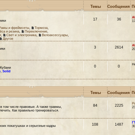
Темы
Сообщения
П
A
17
36
ники
1
Рамы и фреймсеты
,
Тормоза
,
ёса и резина
,
Переключение
,
и
,
Свет и электроника
,
Велоаксессуары
,
Другое
A
3
2614
ики
2
Н
0
0
 Кубани
o
,
Solid
Темы
Сообщения
П
Р
84
2225
 в том числе правовые. А также травмы,
2
 лечить. Как правильно тренироваться.
Г
108
1487
своих покатушках и серьезные кадры
3