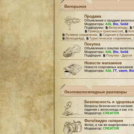
Велорынок
Продажа
Объявления о продаже велотех
Модераторы:
Alik
,
Bio
,
Solid
Подфорумы:
Велосипеды
,
Привод и трансмиссия
,
Кол
Рулевое управление
,
Сидения и багажник
Велоодежда
,
Туристическое снаряжение
,
Покупка
Объявления о покупке велотехн
Модераторы:
Alik
,
Bio
,
Solid
Подфорум:
Покупка - Другое
Новости магазинов
Новости спортивных магазинов
Модераторы:
Alik
,
ГТ
,
vaom
,
Bi
Околовелосипедные разговоры
Безопасность и здоровье
Вопросы безопасности катания,
падения с велосипеда и как это
Модератор:
CREATOR
Фото/видео галерея
Фотки, а так же видеоролики о 
Модератор:
CREATOR