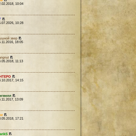
sv
2.02.2018, 10:04
Т
5.07.2026, 10:28
ушной звер
5.11.2016, 18:05
angnut
4.05.2018, 11:13
HTEPO
4.10.2017, 14:15
игвелл
5.11.2017, 13:09
sv
8.05.2018, 17:21
arikS