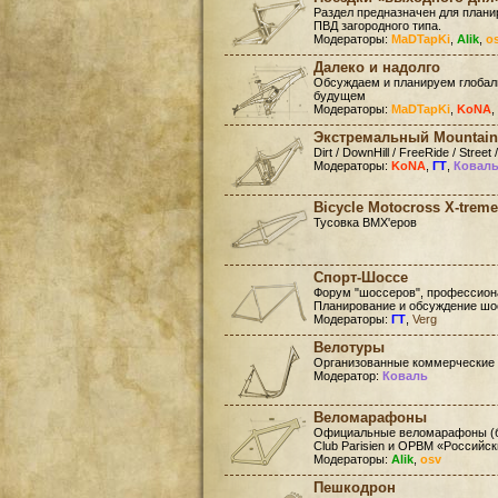
Раздел предназначен для план
ПВД загородного типа.
Модераторы:
MaDTapKi
,
Alik
,
o
Далеко и надолго
Обсуждаем и планируем глобал
будущем
Модераторы:
MaDTapKi
,
KoNA
,
Экстремальный Mountain
Dirt / DownHill / FreeRide / Street /
Модераторы:
KoNA
,
ГТ
,
Ковал
Bicycle Motocross X-treme
Тусовка BMX'еров
Спорт-Шоссе
Форум "шоссеров", профессиона
Планирование и обсуждение шо
Модераторы:
ГТ
,
Verg
Велотуры
Организованные коммерческие
Модератор:
Коваль
Веломарафоны
Официальные веломарафоны (бр
Club Parisien и ОРВМ «Российс
Модераторы:
Alik
,
osv
Пешкодрон