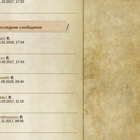
1.10.2017, 17:20
оследнее сообщение
a[x]
5.01.2018, 17:54
l-ex
3.09.2017, 17:43
rivet85
1.09.2018, 09:44
ddie1
5.03.2017, 11:16
em65maestro
1.11.2017, 08:56