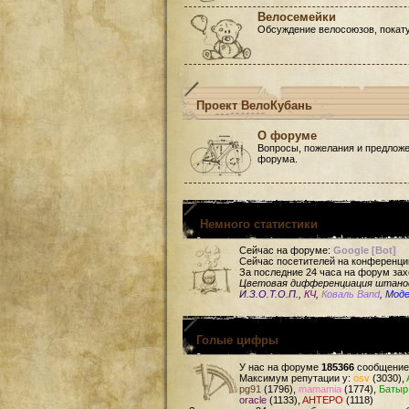
Велосемейки
Обсуждение велосоюзов, покату
Проект ВелоКубань
О форуме
Вопросы, пожелания и предложе
форума.
Немного статистики
Сейчас на форуме:
Google [Bot]
Сейчас посетителей на конференци
За последние 24 часа на форум зах
Цветовая дифференциация штан
И.З.О.Т.О.П.
,
КЧ
,
Коваль Band
,
Мод
Голые цифры
У нас на форуме
185366
сообщение
Максимум репутации у:
osv
(3030),
pg91
(1796),
mamamia
(1774),
Батыр
oracle
(1133),
AHTEPO
(1118)