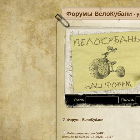
Форумы ВелоКубани
- 
Логин:
Пароль:
Форумы ВелоКубани
Мобильная версия (
WAP
)
Текущее время: 07.08.2026, 08:47