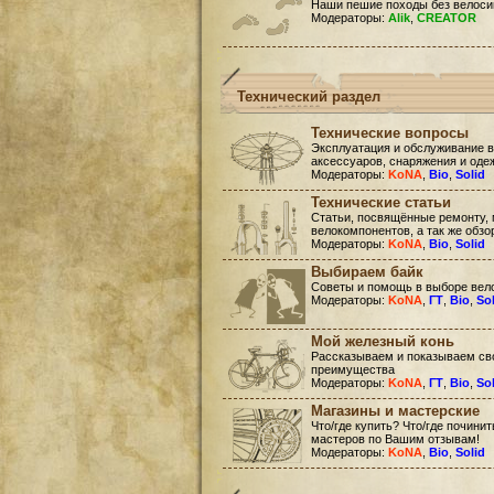
Наши пешие походы без велоси
Модераторы:
Alik
,
CREATOR
Технический раздел
Технические вопросы
Эксплуатация и обслуживание в
аксессуаров, снаряжения и оде
Модераторы:
KoNA
,
Bio
,
Solid
Технические статьи
Статьи, посвящённые ремонту, 
велокомпонентов, а так же обзо
Модераторы:
KoNA
,
Bio
,
Solid
Выбираем байк
Советы и помощь в выборе вел
Модераторы:
KoNA
,
ГТ
,
Bio
,
So
Мой железный конь
Рассказываем и показываем сво
преимущества
Модераторы:
KoNA
,
ГТ
,
Bio
,
So
Магазины и мастерские
Что/где купить? Что/где почини
мастеров по Вашим отзывам!
Модераторы:
KoNA
,
Bio
,
Solid