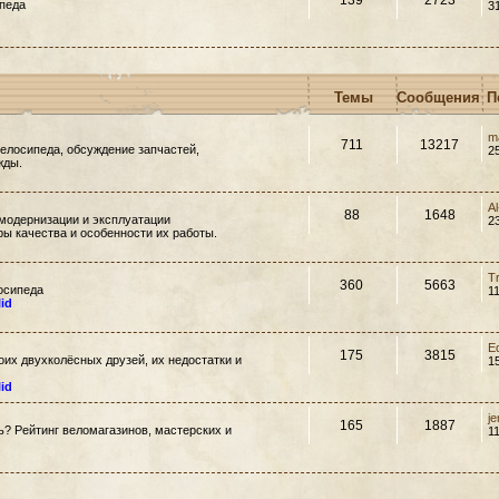
139
2723
педа
3
Темы
Сообщения
П
m
711
13217
елосипеда, обсуждение запчастей,
2
жды.
A
88
1648
модернизации и эксплуатации
2
ры качества и особенности их работы.
T
360
5663
осипеда
1
lid
E
175
3815
их двухколёсных друзей, их недостатки и
1
lid
j
165
1887
ть? Рейтинг веломагазинов, мастерских и
1