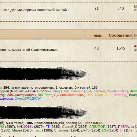
M
31
540
шек с детьми и прочих велосемейных тайн.
2
Темы
Сообщения
П
A
43
1545
ния пользователей к администрации
3
и:
184
, из них зарегистрированных: 1, скрытых: 0 и гостей: 183
одили (6 наших и 421471 гостей):
Bing [Bot]
,
Google [Bot]
,
Sizover
,
Yandex [Bot]
,
Вет
офф:
Администраторы
,
Alik Team
,
Супермодераторы
,
OSV-Team
,
V.I.P.
,
ВелоТур
,
Вело
ераторы
,
СуперБРОДЯГИ
(й),
5331
тем(а),
18073
пользователь(ей), последний -
irina160399
Alik
(2897),
MH100181
(2679),
ГТ
(2630),
Сергей_К
(2326),
CREATOR
(1987),
П4ЕЛАвек
(
(1708),
Марта
(1470),
Баф
(1286),
Странник
(1264),
july75
(1234),
k3ri
(1204),
Di
(1147),