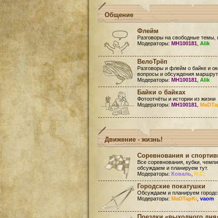
Общение
Флейм
Разговоры на свободные темы, 
Модераторы:
MH100181
,
Alik
ВелоТрёп
Разговоры и флейм о байке и ок
вопросы и обсуждения маршруто
Модераторы:
MH100181
,
Alik
Байки о байках
Фотоотчёты и истории из жизни
Модераторы:
MH100181
,
MaDTa
Движение - жизнь!
Соревнования и спорти
Все соревнования, кубки, чемп
обсуждаем и планируем тут.
Модераторы:
Коваль
,
N.C.
Городские покатушки
Обсуждаем и планируем городск
Модераторы:
MaDTapKi
,
vaom
Поездки «выходного дня