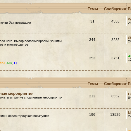
Темы
Сообщения
П
W
31
4553
почти без модерации
2
S
344
8285
оло него. Выбор велоэкипировки, защиты,
2
в и многое другое.
A
253
3751
1
pKi
,
Alik
,
ГТ
Темы
Сообщения
П
вные мероприятия
L
212
8552
ионаты и прочие спортивные мероприятия
0
M
196
13529
ие и около городские покатушки
2
»