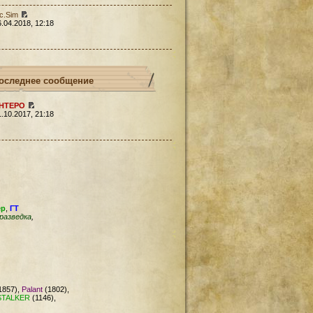
c.Sim
6.04.2018, 12:18
оследнее сообщение
HTEPO
1.10.2017, 21:18
ер
,
ГТ
разведка
,
1857),
Palant
(1802),
STALKER
(1146),