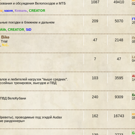
o
1087
49410
ирования и обсуждения Велопоходов и МТБ
0
sv
,
vaom
,
Коваль
,
CREATOR
Г
209
5070
ьные поездки в ближнем и дальнем
2
Alik
,
CREATOR
,
SiD
 Bike
П
47
2148
 Trial
0
ь
,
N.C.
L
7
47
0
A
103
3595
лов и любителей нагрузок "выше средних".
1
ссейных тренировок, выездов и ПВД
Б
240
9309
 ПВД ВелоКубани
1
o
162
16743
еветы), проводимые под эгидой Audax
0
кие рандоннеры»
G