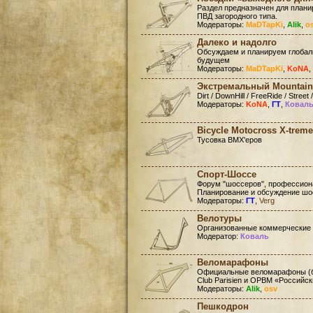
Раздел предназначен для план
ПВД загородного типа.
Модераторы:
MaDTapKi
,
Alik
,
o
Далеко и надолго
Обсуждаем и планируем глобал
будущем
Модераторы:
MaDTapKi
,
KoNA
,
Экстремальный Mountain
Dirt / DownHill / FreeRide / Street /
Модераторы:
KoNA
,
ГТ
,
Ковал
Bicycle Motocross X-treme
Тусовка BMX'еров
Спорт-Шоссе
Форум "шоссеров", профессиона
Планирование и обсуждение шо
Модераторы:
ГТ
,
Verg
Велотуры
Организованные коммерческие
Модератор:
Коваль
Веломарафоны
Официальные веломарафоны (бр
Club Parisien и ОРВМ «Российс
Модераторы:
Alik
,
osv
Пешкодрон