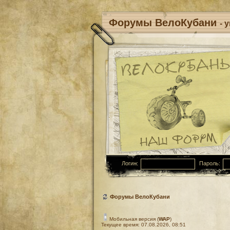
Форумы ВелоКубани
- 
Логин:
Пароль:
Форумы ВелоКубани
Мобильная версия (
WAP
)
Текущее время: 07.08.2026, 08:51