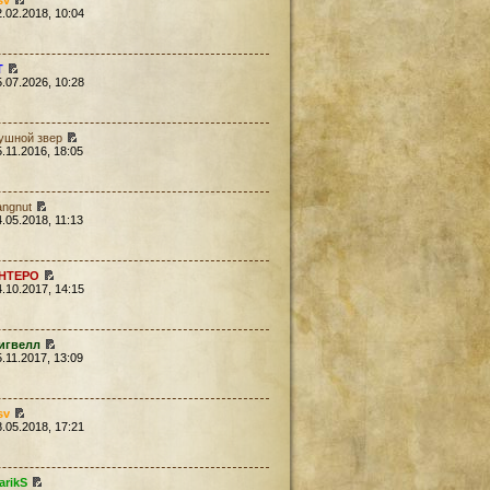
sv
2.02.2018, 10:04
Т
5.07.2026, 10:28
ушной звер
5.11.2016, 18:05
angnut
4.05.2018, 11:13
HTEPO
4.10.2017, 14:15
игвелл
5.11.2017, 13:09
sv
8.05.2018, 17:21
arikS