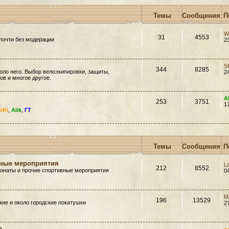
Темы
Сообщения
П
W
31
4553
почти без модерации
2
S
344
8285
оло него. Выбор велоэкипировки, защиты,
2
в и многое другое.
A
253
3751
1
pKi
,
Alik
,
ГТ
Темы
Сообщения
П
вные мероприятия
L
212
8552
ионаты и прочие спортивные мероприятия
0
M
196
13529
ие и около городские покатушки
2
»