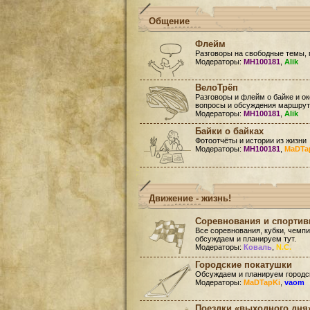
Общение
Флейм
Разговоры на свободные темы, 
Модераторы:
MH100181
,
Alik
ВелоТрёп
Разговоры и флейм о байке и ок
вопросы и обсуждения маршруто
Модераторы:
MH100181
,
Alik
Байки о байках
Фотоотчёты и истории из жизни
Модераторы:
MH100181
,
MaDTa
Движение - жизнь!
Соревнования и спорти
Все соревнования, кубки, чемп
обсуждаем и планируем тут.
Модераторы:
Коваль
,
N.C.
Городские покатушки
Обсуждаем и планируем городск
Модераторы:
MaDTapKi
,
vaom
Поездки «выходного дня