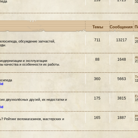
139
2723
педа
3
Темы
Сообщения
П
m
711
13217
елосипеда, обсуждение запчастей,
2
жды.
A
88
1648
модернизации и эксплуатации
2
ры качества и особенности их работы.
T
360
5663
осипеда
1
lid
E
175
3815
их двухколёсных друзей, их недостатки и
1
lid
j
165
1887
ть? Рейтинг веломагазинов, мастерских и
1