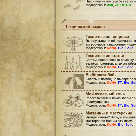
Наши пешие походы без велоси
Модераторы:
Alik
,
CREATOR
Технический раздел
Технические вопросы
Эксплуатация и обслуживание в
аксессуаров, снаряжения и оде
Модераторы:
KoNA
,
Bio
,
Solid
Технические статьи
Статьи, посвящённые ремонту, 
велокомпонентов, а так же обзо
Модераторы:
KoNA
,
Bio
,
Solid
Выбираем байк
Советы и помощь в выборе вел
Модераторы:
KoNA
,
ГТ
,
Bio
,
So
Мой железный конь
Рассказываем и показываем сво
преимущества
Модераторы:
KoNA
,
ГТ
,
Bio
,
So
Магазины и мастерские
Что/где купить? Что/где почини
мастеров по Вашим отзывам!
Модераторы:
KoNA
,
Bio
,
Solid