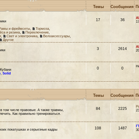
Темы
Сообщения
П
A
17
36
ники
1
Рамы и фреймсеты
,
Тормоза
,
ёса и резина
,
Переключение
,
и
,
Свет и электроника
,
Велоаксессуары
,
Другое
A
3
2614
ики
2
Н
0
0
 Кубани
o
,
Solid
Темы
Сообщения
П
Р
84
2225
 в том числе правовые. А также травмы,
2
 лечить. Как правильно тренироваться.
Г
108
1487
своих покатушках и серьезные кадры
3