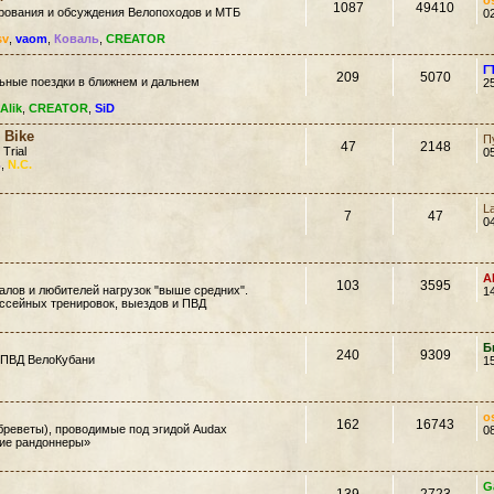
o
1087
49410
ирования и обсуждения Велопоходов и МТБ
0
sv
,
vaom
,
Коваль
,
CREATOR
Г
209
5070
ьные поездки в ближнем и дальнем
2
Alik
,
CREATOR
,
SiD
 Bike
П
47
2148
 Trial
0
ь
,
N.C.
L
7
47
0
A
103
3595
лов и любителей нагрузок "выше средних".
1
ссейных тренировок, выездов и ПВД
Б
240
9309
 ПВД ВелоКубани
1
o
162
16743
еветы), проводимые под эгидой Audax
0
кие рандоннеры»
G