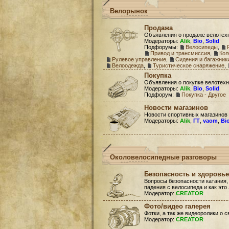
Велорынок
Продажа
Объявления о продаже велотех
Модераторы:
Alik
,
Bio
,
Solid
Подфорумы:
Велосипеды
,
Привод и трансмиссия
,
Кол
Рулевое управление
,
Сидения и багажник
Велоодежда
,
Туристическое снаряжение
,
Покупка
Объявления о покупке велотехн
Модераторы:
Alik
,
Bio
,
Solid
Подфорум:
Покупка - Другое
Новости магазинов
Новости спортивных магазинов
Модераторы:
Alik
,
ГТ
,
vaom
,
Bi
Околовелосипедные разговоры
Безопасность и здоровье
Вопросы безопасности катания,
падения с велосипеда и как это
Модератор:
CREATOR
Фото/видео галерея
Фотки, а так же видеоролики о 
Модератор:
CREATOR