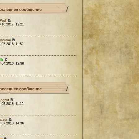
оследнее сообщение
Wolf
3.10.2017, 12:21
hanidan
4.07.2018, 11:52
lik
7.04.2018, 12:38
оследнее сообщение
angnut
4.05.2018, 11:12
ataur
7.07.2018, 14:36