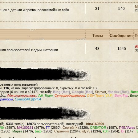
M
31
540
шек с детьми и прочих велосемейных тайн.
2
Темы
Сообщения
П
A
43
1545
ния пользователей к администрации
3
рованных пользователей
и:
136
, из них зарегистрированных: 0, скрытых: 0 и гостей: 136
одили (6 наших и 421471 гостей):
Bing [Bot]
,
Google [Bot]
,
Sizover
,
Yandex [Bot]
,
Вет
офф:
Администраторы
,
Alik Team
,
Супермодераторы
,
OSV-Team
,
V.I.P.
,
ВелоТур
,
Вело
ераторы
,
СуперБРОДЯГИ
(й),
5331
тем(а),
18073
пользователь(ей), последний -
irina160399
Alik
(2897),
MH100181
(2679),
ГТ
(2630),
Сергей_К
(2326),
CREATOR
(1987),
П4ЕЛАвек
(
(1708),
Марта
(1470),
Баф
(1286),
Странник
(1264),
july75
(1234),
k3ri
(1204),
Di
(1147),