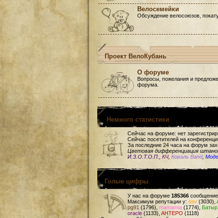
Велосемейки
Обсуждение велосоюзов, покату
Проект ВелоКубань
О форуме
Вопросы, пожелания и предложе
форума.
Немного статистики
Сейчас на форуме: нет зарегистри
Сейчас посетителей на конференци
За последние 24 часа на форум зах
Цветовая дифференциация штан
И.З.О.Т.О.П.
,
КЧ
,
Коваль Band
,
Мод
Голые цифры
У нас на форуме
185366
сообщение
Максимум репутации у:
osv
(3030),
pg91
(1796),
mamamia
(1774),
Батыр
oracle
(1133),
AHTEPO
(1118)