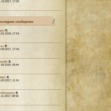
1.10.2017, 17:20
оследнее сообщение
a[x]
5.01.2018, 17:54
l-ex
3.09.2017, 17:43
rivet85
1.09.2018, 09:44
ddie1
5.03.2017, 11:16
em65maestro
1.11.2017, 08:56