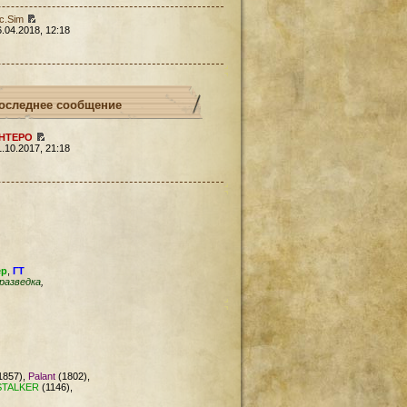
c.Sim
6.04.2018, 12:18
оследнее сообщение
HTEPO
1.10.2017, 21:18
ер
,
ГТ
разведка
,
1857),
Palant
(1802),
STALKER
(1146),