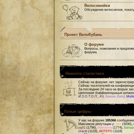
Велосемейки
Обсуждение велосоюзов, покату
Проект ВелоКубань
О форуме
Вопросы, пожелания и предложе
форума.
Немного статистики
Сейчас на форуме: нет зарегистри
Сейчас посетителей на конференци
За последние 24 часа на форум зах
Цветовая дифференциация штан
И.З.О.Т.О.П.
,
КЧ
,
Коваль Band
,
Мод
Голые цифры
У нас на форуме
185366
сообщение
Максимум репутации у:
osv
(3030),
pg91
(1796),
mamamia
(1774),
Батыр
oracle
(1133),
AHTEPO
(1118)