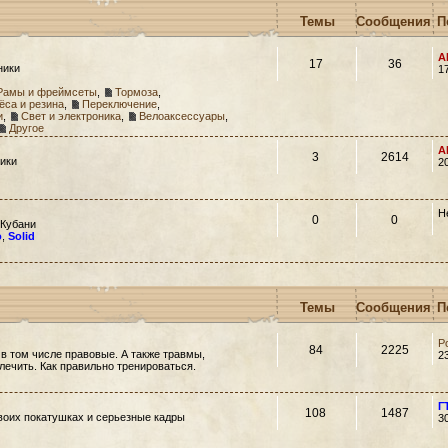
Темы
Сообщения
П
A
17
36
ники
1
Рамы и фреймсеты
,
Тормоза
,
ёса и резина
,
Переключение
,
и
,
Свет и электроника
,
Велоаксессуары
,
Другое
A
3
2614
ики
2
Н
0
0
 Кубани
o
,
Solid
Темы
Сообщения
П
Р
84
2225
 в том числе правовые. А также травмы,
2
 лечить. Как правильно тренироваться.
Г
108
1487
своих покатушках и серьезные кадры
3