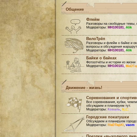
Общение
Флейм
Разговоры на свободные темы, 
Модераторы:
MH100181
,
Alik
ВелоТрёп
Разговоры и флейм о байке и ок
вопросы и обсуждения маршруто
Модераторы:
MH100181
,
Alik
Байки о байках
Фотоотчёты и истории из жизни
Модераторы:
MH100181
,
MaDTa
Движение - жизнь!
Соревнования и спорти
Все соревнования, кубки, чемп
обсуждаем и планируем тут.
Модераторы:
Коваль
,
N.C.
Городские покатушки
Обсуждаем и планируем городск
Модераторы:
MaDTapKi
,
vaom
Поездки «выходного дня