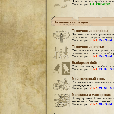
Наши пешие походы без велоси
Модераторы:
Alik
,
CREATOR
Технический раздел
Технические вопросы
Эксплуатация и обслуживание в
аксессуаров, снаряжения и оде
Модераторы:
KoNA
,
Bio
,
Solid
Технические статьи
Статьи, посвящённые ремонту, 
велокомпонентов, а так же обзо
Модераторы:
KoNA
,
Bio
,
Solid
Выбираем байк
Советы и помощь в выборе вел
Модераторы:
KoNA
,
ГТ
,
Bio
,
So
Мой железный конь
Рассказываем и показываем сво
преимущества
Модераторы:
KoNA
,
ГТ
,
Bio
,
So
Магазины и мастерские
Что/где купить? Что/где почини
мастеров по Вашим отзывам!
Модераторы:
KoNA
,
Bio
,
Solid