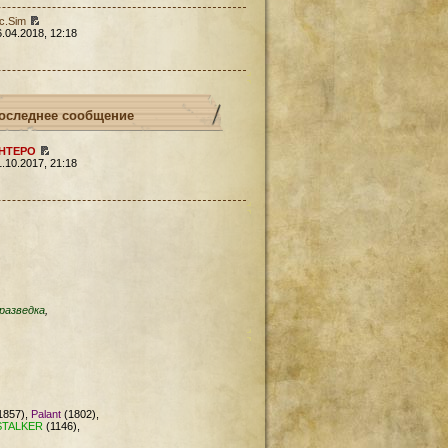
c.Sim
6.04.2018, 12:18
оследнее сообщение
HTEPO
1.10.2017, 21:18
разведка
,
1857),
Palant
(1802),
STALKER
(1146),