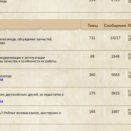
139
2723
педа
3
Темы
Сообщения
П
m
711
13217
елосипеда, обсуждение запчастей,
2
жды.
A
88
1648
модернизации и эксплуатации
2
ры качества и особенности их работы.
T
360
5663
осипеда
1
lid
E
175
3815
их двухколёсных друзей, их недостатки и
1
lid
j
165
1887
ть? Рейтинг веломагазинов, мастерских и
1