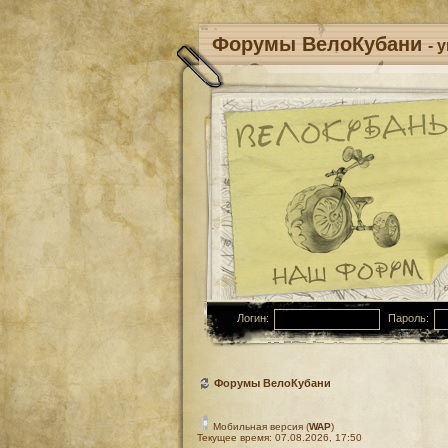
Форумы ВелоКубани
- 
Логин:
Пароль:
Форумы ВелоКубани
Мобильная версия (
WAP
)
Текущее время: 07.08.2026, 17:50