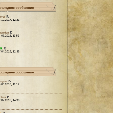
оследнее сообщение
Wolf
3.10.2017, 12:21
hanidan
4.07.2018, 11:52
lik
7.04.2018, 12:38
оследнее сообщение
angnut
4.05.2018, 11:12
ataur
7.07.2018, 14:36