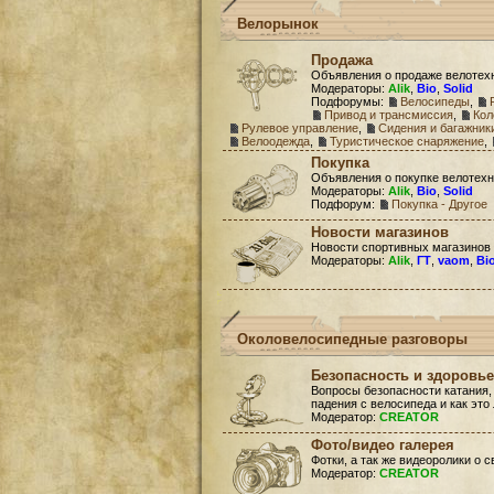
Велорынок
Продажа
Объявления о продаже велотех
Модераторы:
Alik
,
Bio
,
Solid
Подфорумы:
Велосипеды
,
Привод и трансмиссия
,
Кол
Рулевое управление
,
Сидения и багажник
Велоодежда
,
Туристическое снаряжение
,
Покупка
Объявления о покупке велотехн
Модераторы:
Alik
,
Bio
,
Solid
Подфорум:
Покупка - Другое
Новости магазинов
Новости спортивных магазинов
Модераторы:
Alik
,
ГТ
,
vaom
,
Bi
Околовелосипедные разговоры
Безопасность и здоровье
Вопросы безопасности катания,
падения с велосипеда и как это
Модератор:
CREATOR
Фото/видео галерея
Фотки, а так же видеоролики о 
Модератор:
CREATOR