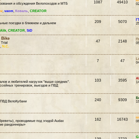
o
1087
49410
ирования и обсуждения Велопоходов и МТБ
0
sv
,
vaom
,
Коваль
,
CREATOR
Г
209
5070
ьные поездки в ближнем и дальнем
2
Alik
,
CREATOR
,
SiD
 Bike
П
47
2148
 Trial
0
ь
,
N.C.
L
7
47
0
A
103
3595
лов и любителей нагрузок "выше средних".
1
ссейных тренировок, выездов и ПВД
Б
240
9309
 ПВД ВелоКубани
1
o
162
16743
еветы), проводимые под эгидой Audax
0
кие рандоннеры»
G