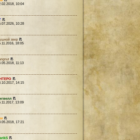
sv
2.02.2018, 10:04
Т
5.07.2026, 10:28
ушной звер
5.11.2016, 18:05
angnut
4.05.2018, 11:13
HTEPO
4.10.2017, 14:15
игвелл
5.11.2017, 13:09
sv
8.05.2018, 17:21
arikS