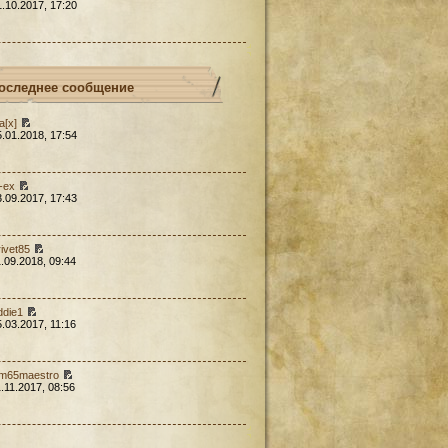
1.10.2017, 17:20
оследнее сообщение
a[x]
5.01.2018, 17:54
l-ex
3.09.2017, 17:43
rivet85
1.09.2018, 09:44
ddie1
5.03.2017, 11:16
em65maestro
1.11.2017, 08:56