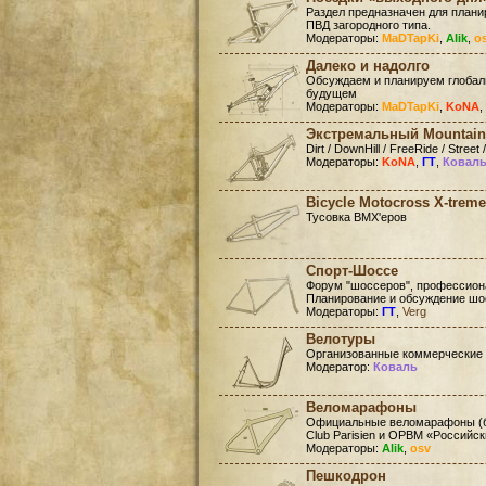
Раздел предназначен для план
ПВД загородного типа.
Модераторы:
MaDTapKi
,
Alik
,
o
Далеко и надолго
Обсуждаем и планируем глобал
будущем
Модераторы:
MaDTapKi
,
KoNA
,
Экстремальный Mountain
Dirt / DownHill / FreeRide / Street /
Модераторы:
KoNA
,
ГТ
,
Ковал
Bicycle Motocross X-treme
Тусовка BMX'еров
Спорт-Шоссе
Форум "шоссеров", профессиона
Планирование и обсуждение шо
Модераторы:
ГТ
,
Verg
Велотуры
Организованные коммерческие
Модератор:
Коваль
Веломарафоны
Официальные веломарафоны (бр
Club Parisien и ОРВМ «Российс
Модераторы:
Alik
,
osv
Пешкодрон