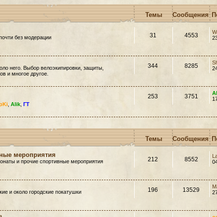
Темы
Сообщения
П
W
31
4553
почти без модерации
2
S
344
8285
оло него. Выбор велоэкипировки, защиты,
2
в и многое другое.
A
253
3751
1
pKi
,
Alik
,
ГТ
Темы
Сообщения
П
вные мероприятия
L
212
8552
ионаты и прочие спортивные мероприятия
0
M
196
13529
ие и около городские покатушки
2
»