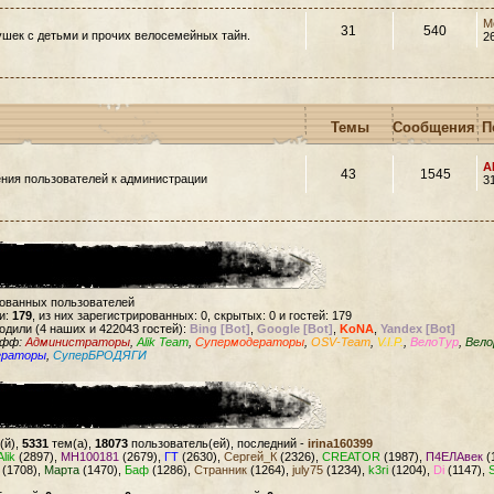
M
31
540
шек с детьми и прочих велосемейных тайн.
2
Темы
Сообщения
П
A
43
1545
ния пользователей к администрации
3
рованных пользователей
и:
179
, из них зарегистрированных: 0, скрытых: 0 и гостей: 179
одили (4 наших и 422043 гостей):
Bing [Bot]
,
Google [Bot]
,
KoNA
,
Yandex [Bot]
офф:
Администраторы
,
Alik Team
,
Супермодераторы
,
OSV-Team
,
V.I.P.
,
ВелоТур
,
Вело
ераторы
,
СуперБРОДЯГИ
(й),
5331
тем(а),
18073
пользователь(ей), последний -
irina160399
Alik
(2897),
MH100181
(2679),
ГТ
(2630),
Сергей_К
(2326),
CREATOR
(1987),
П4ЕЛАвек
(
(1708),
Марта
(1470),
Баф
(1286),
Странник
(1264),
july75
(1234),
k3ri
(1204),
Di
(1147),