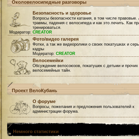
Околовелосипедные разговоры
Безопасность и здоровье
Вопросы безопасности катания, в том числе правовые. 
травмы, падения с велосипеда и как это лечить. Как п
тренироваться.
Модератор:
CREATOR
Фото/видео галерея
Фотки, а так же видеоролики о своих покатушках и сер
кадры
Модератор:
CREATOR
Велосемейки
Обсуждение велосоюзов, покатушек с детьми и прочих
велосемейных тайн.
Проект ВелоКубань
О форуме
Вопросы, пожелания и предложения пользователей к
администрации форума.
Немного статистики