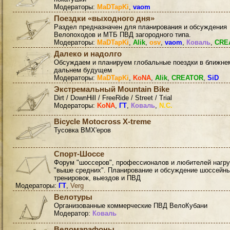
Модераторы:
MaDTapKi
,
vaom
Поездки «выходного дня»
Раздел предназначен для планирования и обсуждения
Велопоходов и МТБ ПВД загородного типа.
Модераторы:
MaDTapKi
,
Alik
,
osv
,
vaom
,
Коваль
,
CRE
Далеко и надолго
Обсуждаем и планируем глобальные поездки в ближне
дальнем будущем
Модераторы:
MaDTapKi
,
KoNA
,
Alik
,
CREATOR
,
SiD
Экстремальный Mountain Bike
Dirt / DownHill / FreeRide / Street / Trial
Модераторы:
KoNA
,
ГТ
,
Коваль
,
N.C.
Bicycle Motocross X-treme
Тусовка BMX'еров
Спорт-Шоссе
Форум "шоссеров", профессионалов и любителей нагру
"выше средних". Планирование и обсуждение шоссейн
тренировок, выездов и ПВД
Модераторы:
ГТ
,
Verg
Велотуры
Организованные коммерческие ПВД ВелоКубани
Модератор:
Коваль
Веломарафоны