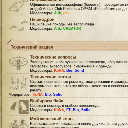
Официальные веломарафоны (бреветы), проводимые п
эгидой Audax Club Parisien и ОРВМ «Российские рандо
Модераторы:
Alik
,
osv
Пешкодрон
Наши пешие походы без велосипеда
Модераторы:
Alik
,
CREATOR
Технический раздел
Технические вопросы
Эксплуатация и обслуживание велосипеда, обсуждени
запчастей, аксессуаров, снаряжения и одежды.
Модераторы:
KoNA
,
Bio
,
Solid
Технические статьи
Статьи, посвящённые ремонту, модернизации и эксплу
велокомпонентов, а так же обзоры качества и особенно
работы.
Модераторы:
KoNA
,
Bio
,
Solid
Выбираем байк
Советы и помощь в выборе велосипеда
Модераторы:
KoNA
,
ГТ
,
Bio
,
Solid
Мой железный конь
Рассказываем и показываем своих двухколёсных друзе
недостатки и преимущества