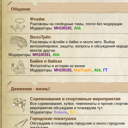
Общение
Флейм
Разговоры на свободные темы, почти без модерации
Модераторы:
MH100181
,
Alik
ВелоТрёп
Разговоры и флейм о байке и около него. Выбор
велоэкипировки, защиты, вопросы и обсуждения маршр
многое другое.
Модераторы:
MH100181
,
Alik
Байки о байках
Фотоотчёты и истории из жизни
Модераторы:
MH100181
,
MaDTapKi
,
Alik
,
ГТ
Движение - жизнь!
Соревнования и спортивные мероприятия
Все соревнования, кубки, чемпионаты и прочие спорти
мероприятия обсуждаем и планируем тут.
Модераторы:
Коваль
,
N.C.
Городские покатушки
Обсуждаем и планируем городские и около городские
покатушки