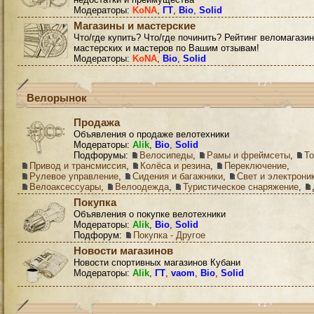
Модераторы:
KoNA
,
ГТ
,
Bio
,
Solid
Магазины и мастерские
Что/где купить? Что/где починить? Рейтинг веломагазин
мастерских и мастеров по Вашим отзывам!
Модераторы:
KoNA
,
Bio
,
Solid
Велорынок
Продажа
Объявления о продаже велотехники
Модераторы:
Alik
,
Bio
,
Solid
Подфорумы:
Велосипеды
,
Рамы и фреймсеты
,
Т
Привод и трансмиссия
,
Колёса и резина
,
Переключение
,
Рулевое управление
,
Сидения и багажники
,
Свет и электрони
Велоаксессуары
,
Велоодежда
,
Туристическое снаряжение
,
Покупка
Объявления о покупке велотехники
Модераторы:
Alik
,
Bio
,
Solid
Подфорум:
Покупка - Другое
Новости магазинов
Новости спортивных магазинов Кубани
Модераторы:
Alik
,
ГТ
,
vaom
,
Bio
,
Solid