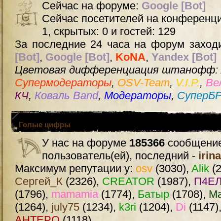
Сейчас на форуме:
Google [Bot]
Сейчас посетителей на конференц
1, скрытых: 0 и гостей: 129
За последние 24 часа на форум заходи
[Bot]
,
Google [Bot]
,
KoNA
,
Yandex [Bot]
Цветовая дифференциация штанофф:
Супермодераторы
,
OSV-Team
,
V.I.P.
,
Ве
КЧ
,
Коваль Band
,
Модераторы
,
СуперБ
Голые цифры
У нас на форуме
185366
сообщение
пользователь(ей), последний -
irin
Максимум репутации у:
osv
(3030),
Alik
(2
Сергей_К
(2326),
CREATOR
(1987),
П4ЕЛ
(1796),
mamamia
(1774),
Батыр
(1708),
М
(1264),
july75
(1234),
k3ri
(1204),
Di
(1147)
AHTEPO
(1118)