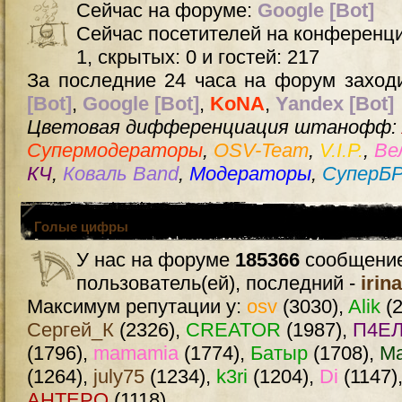
Сейчас на форуме:
Google [Bot]
Сейчас посетителей на конференц
1, скрытых: 0 и гостей: 217
За последние 24 часа на форум заходи
[Bot]
,
Google [Bot]
,
KoNA
,
Yandex [Bot]
Цветовая дифференциация штанофф:
Супермодераторы
,
OSV-Team
,
V.I.P.
,
Ве
КЧ
,
Коваль Band
,
Модераторы
,
СуперБ
Голые цифры
У нас на форуме
185366
сообщение
пользователь(ей), последний -
irin
Максимум репутации у:
osv
(3030),
Alik
(2
Сергей_К
(2326),
CREATOR
(1987),
П4ЕЛ
(1796),
mamamia
(1774),
Батыр
(1708),
М
(1264),
july75
(1234),
k3ri
(1204),
Di
(1147)
AHTEPO
(1118)