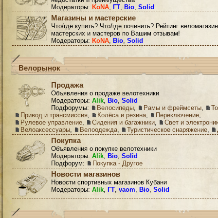
Модераторы:
KoNA
,
ГТ
,
Bio
,
Solid
Магазины и мастерские
Что/где купить? Что/где починить? Рейтинг веломагазин
мастерских и мастеров по Вашим отзывам!
Модераторы:
KoNA
,
Bio
,
Solid
Велорынок
Продажа
Объявления о продаже велотехники
Модераторы:
Alik
,
Bio
,
Solid
Подфорумы:
Велосипеды
,
Рамы и фреймсеты
,
Т
Привод и трансмиссия
,
Колёса и резина
,
Переключение
,
Рулевое управление
,
Сидения и багажники
,
Свет и электрони
Велоаксессуары
,
Велоодежда
,
Туристическое снаряжение
,
Покупка
Объявления о покупке велотехники
Модераторы:
Alik
,
Bio
,
Solid
Подфорум:
Покупка - Другое
Новости магазинов
Новости спортивных магазинов Кубани
Модераторы:
Alik
,
ГТ
,
vaom
,
Bio
,
Solid