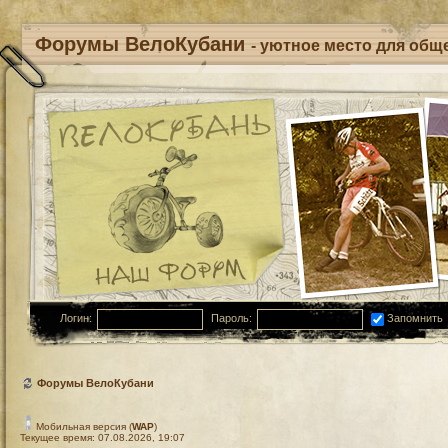
Форумы ВелоКубани
- уютное место для обще
Логин:
Пароль:
Запомнить
Форумы ВелоКубани
Мобильная версия (
WAP
)
Текущее время: 07.08.2026, 19:07