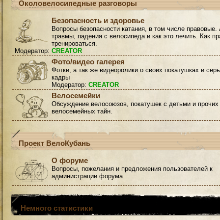
Околовелосипедные разговоры
Безопасность и здоровье
Вопросы безопасности катания, в том числе правовые. 
травмы, падения с велосипеда и как это лечить. Как п
тренироваться.
Модератор:
CREATOR
Фото/видео галерея
Фотки, а так же видеоролики о своих покатушках и сер
кадры
Модератор:
CREATOR
Велосемейки
Обсуждение велосоюзов, покатушек с детьми и прочих
велосемейных тайн.
Проект ВелоКубань
О форуме
Вопросы, пожелания и предложения пользователей к
администрации форума.
Немного статистики