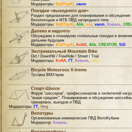
Модераторы:
MaDTapKi
,
vaom
Поездки «выходного дня»
Раздел предназначен для планирования и обсуждения
Велопоходов и МТБ ПВД загородного типа.
Модераторы:
MaDTapKi
,
Alik
,
osv
,
vaom
,
Коваль
,
CRE
Далеко и надолго
Обсуждаем и планируем глобальные поездки в ближне
дальнем будущем
Модераторы:
MaDTapKi
,
KoNA
,
Alik
,
CREATOR
,
SiD
Экстремальный Mountain Bike
Dirt / DownHill / FreeRide / Street / Trial
Модераторы:
KoNA
,
ГТ
,
Коваль
,
N.C.
Bicycle Motocross X-treme
Тусовка BMX'еров
Спорт-Шоссе
Форум "шоссеров", профессионалов и любителей нагру
"выше средних". Планирование и обсуждение шоссейн
тренировок, выездов и ПВД
Модераторы:
ГТ
,
Verg
Велотуры
Организованные коммерческие ПВД ВелоКубани
Модератор:
Коваль
Веломарафоны