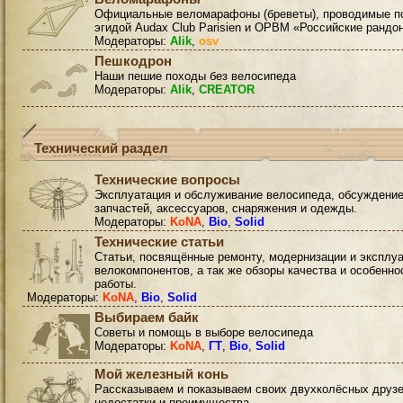
Официальные веломарафоны (бреветы), проводимые п
эгидой Audax Club Parisien и ОРВМ «Российские рандо
Модераторы:
Alik
,
osv
Пешкодрон
Наши пешие походы без велосипеда
Модераторы:
Alik
,
CREATOR
Технический раздел
Технические вопросы
Эксплуатация и обслуживание велосипеда, обсуждени
запчастей, аксессуаров, снаряжения и одежды.
Модераторы:
KoNA
,
Bio
,
Solid
Технические статьи
Статьи, посвящённые ремонту, модернизации и эксплу
велокомпонентов, а так же обзоры качества и особенно
работы.
Модераторы:
KoNA
,
Bio
,
Solid
Выбираем байк
Советы и помощь в выборе велосипеда
Модераторы:
KoNA
,
ГТ
,
Bio
,
Solid
Мой железный конь
Рассказываем и показываем своих двухколёсных друзе
недостатки и преимущества