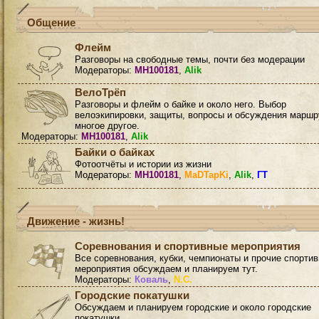
Общение
Флейм
Разговоры на свободные темы, почти без модерации
Модераторы:
MH100181
,
Alik
ВелоТрёп
Разговоры и флейм о байке и около него. Выбор
велоэкипировки, защиты, вопросы и обсуждения маршр
многое другое.
Модераторы:
MH100181
,
Alik
Байки о байках
Фотоотчёты и истории из жизни
Модераторы:
MH100181
,
MaDTapKi
,
Alik
,
ГТ
Движение - жизнь!
Соревнования и спортивные мероприятия
Все соревнования, кубки, чемпионаты и прочие спорти
мероприятия обсуждаем и планируем тут.
Модераторы:
Коваль
,
N.C.
Городские покатушки
Обсуждаем и планируем городские и около городские
покатушки