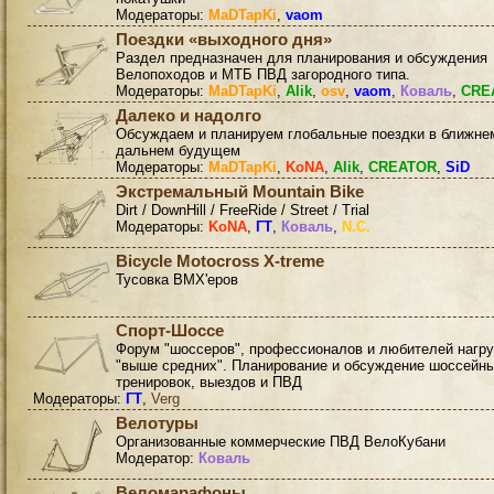
Модераторы:
MaDTapKi
,
vaom
Поездки «выходного дня»
Раздел предназначен для планирования и обсуждения
Велопоходов и МТБ ПВД загородного типа.
Модераторы:
MaDTapKi
,
Alik
,
osv
,
vaom
,
Коваль
,
CRE
Далеко и надолго
Обсуждаем и планируем глобальные поездки в ближне
дальнем будущем
Модераторы:
MaDTapKi
,
KoNA
,
Alik
,
CREATOR
,
SiD
Экстремальный Mountain Bike
Dirt / DownHill / FreeRide / Street / Trial
Модераторы:
KoNA
,
ГТ
,
Коваль
,
N.C.
Bicycle Motocross X-treme
Тусовка BMX'еров
Спорт-Шоссе
Форум "шоссеров", профессионалов и любителей нагру
"выше средних". Планирование и обсуждение шоссейн
тренировок, выездов и ПВД
Модераторы:
ГТ
,
Verg
Велотуры
Организованные коммерческие ПВД ВелоКубани
Модератор:
Коваль
Веломарафоны