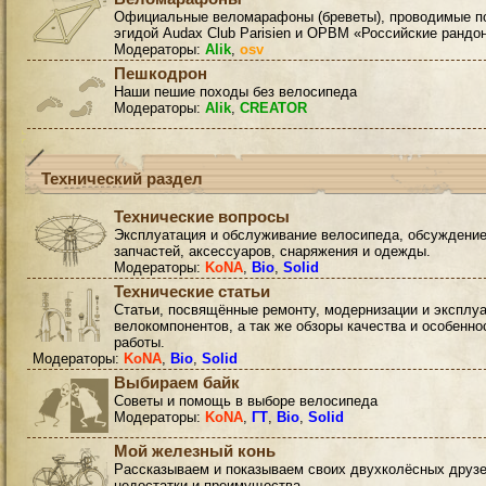
Официальные веломарафоны (бреветы), проводимые п
эгидой Audax Club Parisien и ОРВМ «Российские рандо
Модераторы:
Alik
,
osv
Пешкодрон
Наши пешие походы без велосипеда
Модераторы:
Alik
,
CREATOR
Технический раздел
Технические вопросы
Эксплуатация и обслуживание велосипеда, обсуждени
запчастей, аксессуаров, снаряжения и одежды.
Модераторы:
KoNA
,
Bio
,
Solid
Технические статьи
Статьи, посвящённые ремонту, модернизации и эксплу
велокомпонентов, а так же обзоры качества и особенно
работы.
Модераторы:
KoNA
,
Bio
,
Solid
Выбираем байк
Советы и помощь в выборе велосипеда
Модераторы:
KoNA
,
ГТ
,
Bio
,
Solid
Мой железный конь
Рассказываем и показываем своих двухколёсных друзе
недостатки и преимущества