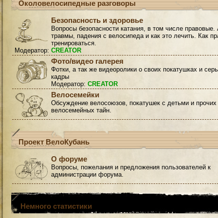
Околовелосипедные разговоры
Безопасность и здоровье
Вопросы безопасности катания, в том числе правовые. 
травмы, падения с велосипеда и как это лечить. Как п
тренироваться.
Модератор:
CREATOR
Фото/видео галерея
Фотки, а так же видеоролики о своих покатушках и сер
кадры
Модератор:
CREATOR
Велосемейки
Обсуждение велосоюзов, покатушек с детьми и прочих
велосемейных тайн.
Проект ВелоКубань
О форуме
Вопросы, пожелания и предложения пользователей к
администрации форума.
Немного статистики