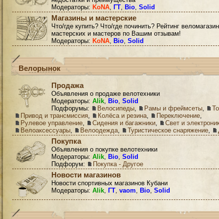
Модераторы:
KoNA
,
ГТ
,
Bio
,
Solid
Магазины и мастерские
Что/где купить? Что/где починить? Рейтинг веломагазин
мастерских и мастеров по Вашим отзывам!
Модераторы:
KoNA
,
Bio
,
Solid
Велорынок
Продажа
Объявления о продаже велотехники
Модераторы:
Alik
,
Bio
,
Solid
Подфорумы:
Велосипеды
,
Рамы и фреймсеты
,
Т
Привод и трансмиссия
,
Колёса и резина
,
Переключение
,
Рулевое управление
,
Сидения и багажники
,
Свет и электрони
Велоаксессуары
,
Велоодежда
,
Туристическое снаряжение
,
Покупка
Объявления о покупке велотехники
Модераторы:
Alik
,
Bio
,
Solid
Подфорум:
Покупка - Другое
Новости магазинов
Новости спортивных магазинов Кубани
Модераторы:
Alik
,
ГТ
,
vaom
,
Bio
,
Solid