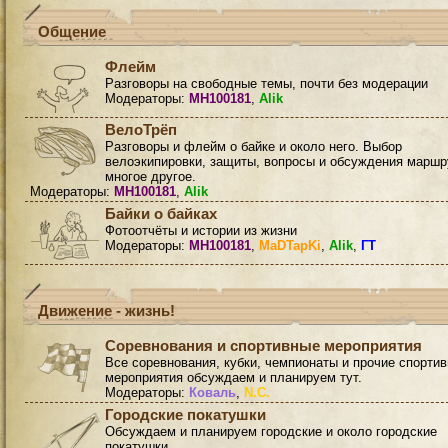
Общение
Флейм
Разговоры на свободные темы, почти без модерации
Модераторы:
MH100181
,
Alik
ВелоТрёп
Разговоры и флейм о байке и около него. Выбор
велоэкипировки, защиты, вопросы и обсуждения маршр
многое другое.
Модераторы:
MH100181
,
Alik
Байки о байках
Фотоотчёты и истории из жизни
Модераторы:
MH100181
,
MaDTapKi
,
Alik
,
ГТ
Движение - жизнь!
Соревнования и спортивные мероприятия
Все соревнования, кубки, чемпионаты и прочие спорти
мероприятия обсуждаем и планируем тут.
Модераторы:
Коваль
,
N.C.
Городские покатушки
Обсуждаем и планируем городские и около городские
покатушки