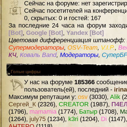
Сейчас на форуме: нет зарегистри
Сейчас посетителей на конференц
0, скрытых: 0 и гостей: 167
За последние 24 часа на форум заходи
[Bot]
,
Google [Bot]
,
Yandex [Bot]
Цветовая дифференциация штанофф:
Супермодераторы
,
OSV-Team
,
V.I.P.
,
Ве
КЧ
,
Коваль Band
,
Модераторы
,
СуперБ
Голые цифры
У нас на форуме
185366
сообщение
пользователь(ей), последний -
irin
Максимум репутации у:
osv
(3030),
Alik
(2
Сергей_К
(2326),
CREATOR
(1987),
П4ЕЛ
(1796),
mamamia
(1774),
Батыр
(1708),
М
(1264),
july75
(1234),
k3ri
(1204),
Di
(1147)
AHTEPO
(1118)