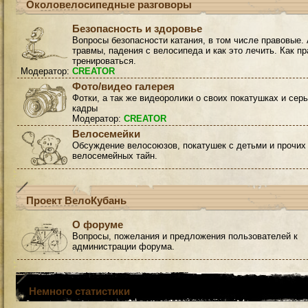
Околовелосипедные разговоры
Безопасность и здоровье
Вопросы безопасности катания, в том числе правовые. 
травмы, падения с велосипеда и как это лечить. Как п
тренироваться.
Модератор:
CREATOR
Фото/видео галерея
Фотки, а так же видеоролики о своих покатушках и сер
кадры
Модератор:
CREATOR
Велосемейки
Обсуждение велосоюзов, покатушек с детьми и прочих
велосемейных тайн.
Проект ВелоКубань
О форуме
Вопросы, пожелания и предложения пользователей к
администрации форума.
Немного статистики