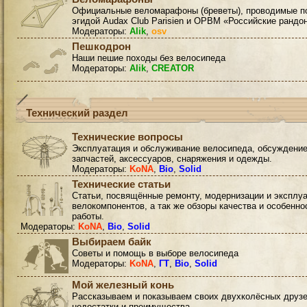
Официальные веломарафоны (бреветы), проводимые п
эгидой Audax Club Parisien и ОРВМ «Российские рандо
Модераторы:
Alik
,
osv
Пешкодрон
Наши пешие походы без велосипеда
Модераторы:
Alik
,
CREATOR
Технический раздел
Технические вопросы
Эксплуатация и обслуживание велосипеда, обсуждени
запчастей, аксессуаров, снаряжения и одежды.
Модераторы:
KoNA
,
Bio
,
Solid
Технические статьи
Статьи, посвящённые ремонту, модернизации и эксплу
велокомпонентов, а так же обзоры качества и особенно
работы.
Модераторы:
KoNA
,
Bio
,
Solid
Выбираем байк
Советы и помощь в выборе велосипеда
Модераторы:
KoNA
,
ГТ
,
Bio
,
Solid
Мой железный конь
Рассказываем и показываем своих двухколёсных друзе
недостатки и преимущества