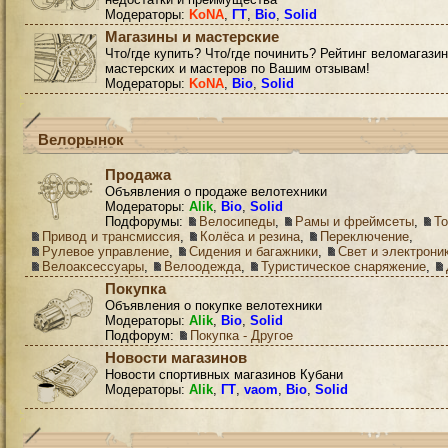
Модераторы:
KoNA
,
ГТ
,
Bio
,
Solid
Магазины и мастерские
Что/где купить? Что/где починить? Рейтинг веломагазин
мастерских и мастеров по Вашим отзывам!
Модераторы:
KoNA
,
Bio
,
Solid
Велорынок
Продажа
Объявления о продаже велотехники
Модераторы:
Alik
,
Bio
,
Solid
Подфорумы:
Велосипеды
,
Рамы и фреймсеты
,
Т
Привод и трансмиссия
,
Колёса и резина
,
Переключение
,
Рулевое управление
,
Сидения и багажники
,
Свет и электрони
Велоаксессуары
,
Велоодежда
,
Туристическое снаряжение
,
Покупка
Объявления о покупке велотехники
Модераторы:
Alik
,
Bio
,
Solid
Подфорум:
Покупка - Другое
Новости магазинов
Новости спортивных магазинов Кубани
Модераторы:
Alik
,
ГТ
,
vaom
,
Bio
,
Solid