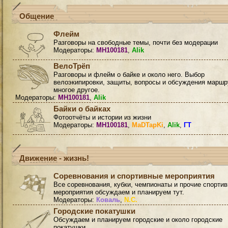
Общение
Флейм
Разговоры на свободные темы, почти без модерации
Модераторы:
MH100181
,
Alik
ВелоТрёп
Разговоры и флейм о байке и около него. Выбор
велоэкипировки, защиты, вопросы и обсуждения маршр
многое другое.
Модераторы:
MH100181
,
Alik
Байки о байках
Фотоотчёты и истории из жизни
Модераторы:
MH100181
,
MaDTapKi
,
Alik
,
ГТ
Движение - жизнь!
Соревнования и спортивные мероприятия
Все соревнования, кубки, чемпионаты и прочие спорти
мероприятия обсуждаем и планируем тут.
Модераторы:
Коваль
,
N.C.
Городские покатушки
Обсуждаем и планируем городские и около городские
покатушки