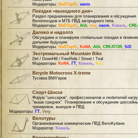
Модераторы:
MaDTapKi
,
vaom
Поездки «выходного дня»
Раздел предназначен для планирования и обсуждения
Велопоходов и МТБ ПВД загородного типа.
Модераторы:
MaDTapKi
,
Alik
,
osv
,
vaom
,
Коваль
,
CRE
Далеко и надолго
Обсуждаем и планируем глобальные поездки в ближне
дальнем будущем
Модераторы:
MaDTapKi
,
KoNA
,
Alik
,
CREATOR
,
SiD
Экстремальный Mountain Bike
Dirt / DownHill / FreeRide / Street / Trial
Модераторы:
KoNA
,
ГТ
,
Коваль
,
N.C.
Bicycle Motocross X-treme
Тусовка BMX'еров
Спорт-Шоссе
Форум "шоссеров", профессионалов и любителей нагру
"выше средних". Планирование и обсуждение шоссейн
тренировок, выездов и ПВД
Модераторы:
ГТ
,
Verg
Велотуры
Организованные коммерческие ПВД ВелоКубани
Модератор:
Коваль
Веломарафоны