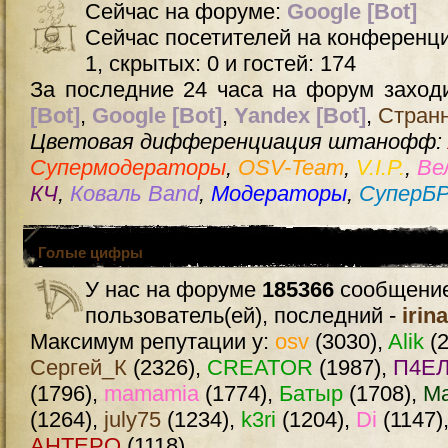
Сейчас на форуме:
Google [Bot]
Сейчас посетителей на конференц
1, скрытых: 0 и гостей: 174
За последние 24 часа на форум заходи
[Bot]
,
Google [Bot]
,
Yandex [Bot]
,
Стран
Цветовая дифференциация штанофф:
Супермодераторы
,
OSV-Team
,
V.I.P.
,
Ве
КЧ
,
Коваль Band
,
Модераторы
,
СуперБ
Голые цифры
У нас на форуме
185366
сообщение
пользователь(ей), последний -
irin
Максимум репутации у:
osv
(3030),
Alik
(2
Сергей_К
(2326),
CREATOR
(1987),
П4ЕЛ
(1796),
mamamia
(1774),
Батыр
(1708),
М
(1264),
july75
(1234),
k3ri
(1204),
Di
(1147)
AHTEPO
(1118)