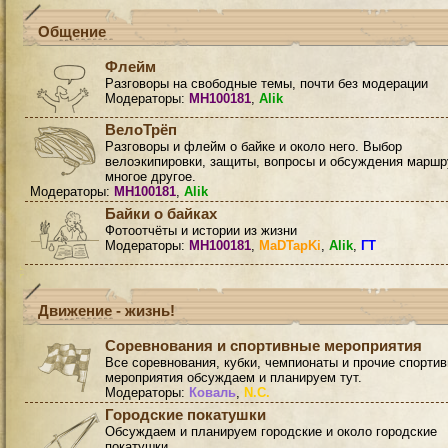
Общение
Флейм
Разговоры на свободные темы, почти без модерации
Модераторы:
MH100181
,
Alik
ВелоТрёп
Разговоры и флейм о байке и около него. Выбор
велоэкипировки, защиты, вопросы и обсуждения маршр
многое другое.
Модераторы:
MH100181
,
Alik
Байки о байках
Фотоотчёты и истории из жизни
Модераторы:
MH100181
,
MaDTapKi
,
Alik
,
ГТ
Движение - жизнь!
Соревнования и спортивные мероприятия
Все соревнования, кубки, чемпионаты и прочие спорти
мероприятия обсуждаем и планируем тут.
Модераторы:
Коваль
,
N.C.
Городские покатушки
Обсуждаем и планируем городские и около городские
покатушки