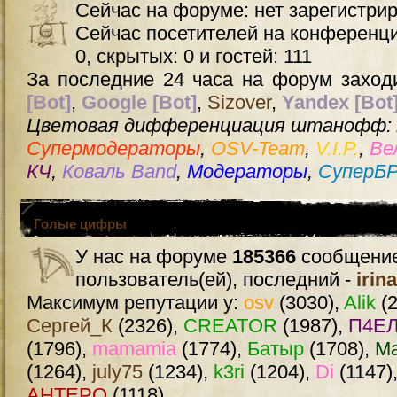
Сейчас на форуме: нет зарегистри
Сейчас посетителей на конференц
0, скрытых: 0 и гостей: 111
За последние 24 часа на форум заходи
[Bot]
,
Google [Bot]
,
Sizover
,
Yandex [Bot
Цветовая дифференциация штанофф:
Супермодераторы
,
OSV-Team
,
V.I.P.
,
Ве
КЧ
,
Коваль Band
,
Модераторы
,
СуперБ
Голые цифры
У нас на форуме
185366
сообщение
пользователь(ей), последний -
irin
Максимум репутации у:
osv
(3030),
Alik
(2
Сергей_К
(2326),
CREATOR
(1987),
П4ЕЛ
(1796),
mamamia
(1774),
Батыр
(1708),
М
(1264),
july75
(1234),
k3ri
(1204),
Di
(1147)
AHTEPO
(1118)