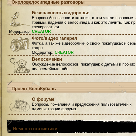
Околовелосипедные разговоры
Безопасность и здоровье
Вопросы безопасности катания, в том числе правовые. 
травмы, падения с велосипеда и как это лечить. Как п
тренироваться.
Модератор:
CREATOR
Фото/видео галерея
Фотки, а так же видеоролики о своих покатушках и сер
кадры
Модератор:
CREATOR
Велосемейки
Обсуждение велосоюзов, покатушек с детьми и прочих
велосемейных тайн.
Проект ВелоКубань
О форуме
Вопросы, пожелания и предложения пользователей к
администрации форума.
Немного статистики