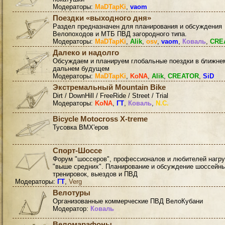
Модераторы:
MaDTapKi
,
vaom
Поездки «выходного дня»
Раздел предназначен для планирования и обсуждения
Велопоходов и МТБ ПВД загородного типа.
Модераторы:
MaDTapKi
,
Alik
,
osv
,
vaom
,
Коваль
,
CRE
Далеко и надолго
Обсуждаем и планируем глобальные поездки в ближне
дальнем будущем
Модераторы:
MaDTapKi
,
KoNA
,
Alik
,
CREATOR
,
SiD
Экстремальный Mountain Bike
Dirt / DownHill / FreeRide / Street / Trial
Модераторы:
KoNA
,
ГТ
,
Коваль
,
N.C.
Bicycle Motocross X-treme
Тусовка BMX'еров
Спорт-Шоссе
Форум "шоссеров", профессионалов и любителей нагру
"выше средних". Планирование и обсуждение шоссейн
тренировок, выездов и ПВД
Модераторы:
ГТ
,
Verg
Велотуры
Организованные коммерческие ПВД ВелоКубани
Модератор:
Коваль
Веломарафоны