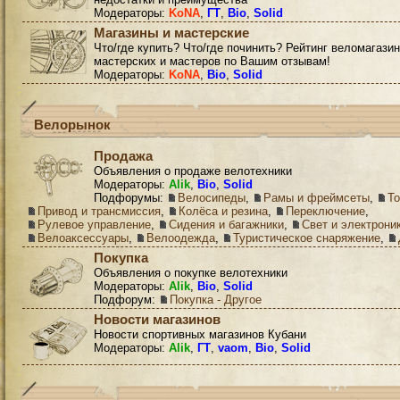
Модераторы:
KoNA
,
ГТ
,
Bio
,
Solid
Магазины и мастерские
Что/где купить? Что/где починить? Рейтинг веломагазин
мастерских и мастеров по Вашим отзывам!
Модераторы:
KoNA
,
Bio
,
Solid
Велорынок
Продажа
Объявления о продаже велотехники
Модераторы:
Alik
,
Bio
,
Solid
Подфорумы:
Велосипеды
,
Рамы и фреймсеты
,
Т
Привод и трансмиссия
,
Колёса и резина
,
Переключение
,
Рулевое управление
,
Сидения и багажники
,
Свет и электрони
Велоаксессуары
,
Велоодежда
,
Туристическое снаряжение
,
Покупка
Объявления о покупке велотехники
Модераторы:
Alik
,
Bio
,
Solid
Подфорум:
Покупка - Другое
Новости магазинов
Новости спортивных магазинов Кубани
Модераторы:
Alik
,
ГТ
,
vaom
,
Bio
,
Solid