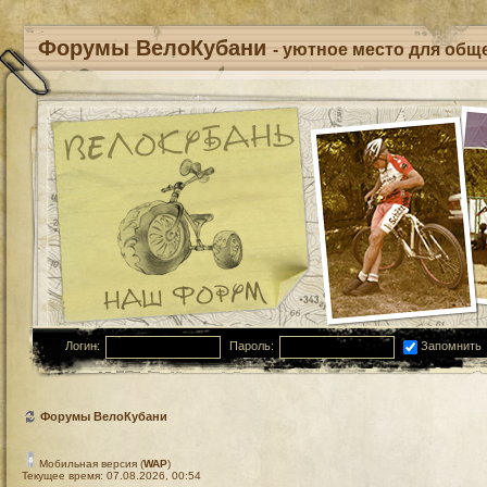
Форумы ВелоКубани
- уютное место для обще
Логин:
Пароль:
Запомнить
Форумы ВелоКубани
Мобильная версия (
WAP
)
Текущее время: 07.08.2026, 00:54