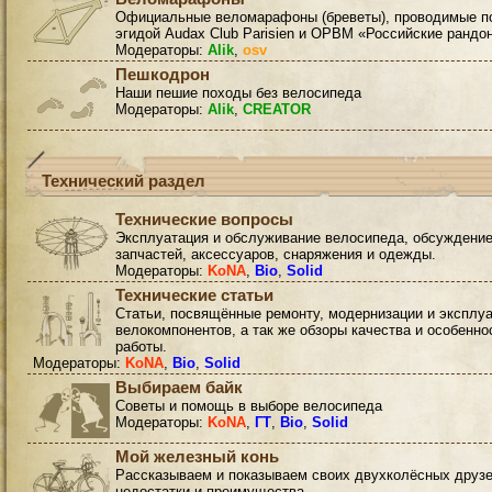
Официальные веломарафоны (бреветы), проводимые п
эгидой Audax Club Parisien и ОРВМ «Российские рандо
Модераторы:
Alik
,
osv
Пешкодрон
Наши пешие походы без велосипеда
Модераторы:
Alik
,
CREATOR
Технический раздел
Технические вопросы
Эксплуатация и обслуживание велосипеда, обсуждени
запчастей, аксессуаров, снаряжения и одежды.
Модераторы:
KoNA
,
Bio
,
Solid
Технические статьи
Статьи, посвящённые ремонту, модернизации и эксплу
велокомпонентов, а так же обзоры качества и особенно
работы.
Модераторы:
KoNA
,
Bio
,
Solid
Выбираем байк
Советы и помощь в выборе велосипеда
Модераторы:
KoNA
,
ГТ
,
Bio
,
Solid
Мой железный конь
Рассказываем и показываем своих двухколёсных друзе
недостатки и преимущества