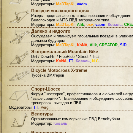
Модераторы:
MaDTapKi
,
vaom
Поездки «выходного дня»
Раздел предназначен для планирования и обсуждения
Велопоходов и МТБ ПВД загородного типа.
Модераторы:
MaDTapKi
,
Alik
,
osv
,
vaom
,
Коваль
,
CRE
Далеко и надолго
Обсуждаем и планируем глобальные поездки в ближне
дальнем будущем
Модераторы:
MaDTapKi
,
KoNA
,
Alik
,
CREATOR
,
SiD
Экстремальный Mountain Bike
Dirt / DownHill / FreeRide / Street / Trial
Модераторы:
KoNA
,
ГТ
,
Коваль
,
N.C.
Bicycle Motocross X-treme
Тусовка BMX'еров
Спорт-Шоссе
Форум "шоссеров", профессионалов и любителей нагру
"выше средних". Планирование и обсуждение шоссейн
тренировок, выездов и ПВД
Модераторы:
ГТ
,
Verg
Велотуры
Организованные коммерческие ПВД ВелоКубани
Модератор:
Коваль
Веломарафоны