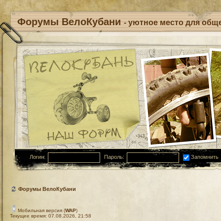
Форумы ВелоКубани
- уютное место для обще
Логин:
Пароль:
Запомнить
Форумы ВелоКубани
Мобильная версия (
WAP
)
Текущее время: 07.08.2026, 21:58