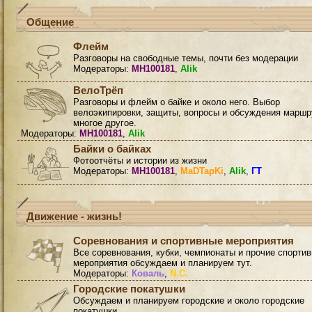
Общение
Флейм
Разговоры на свободные темы, почти без модерации
Модераторы:
MH100181
,
Alik
ВелоТрёп
Разговоры и флейм о байке и около него. Выбор
велоэкипировки, защиты, вопросы и обсуждения маршр
многое другое.
Модераторы:
MH100181
,
Alik
Байки о байках
Фотоотчёты и истории из жизни
Модераторы:
MH100181
,
MaDTapKi
,
Alik
,
ГТ
Движение - жизнь!
Соревнования и спортивные мероприятия
Все соревнования, кубки, чемпионаты и прочие спорти
мероприятия обсуждаем и планируем тут.
Модераторы:
Коваль
,
N.C.
Городские покатушки
Обсуждаем и планируем городские и около городские
покатушки