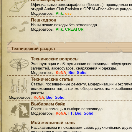
Официальные веломарафоны (бреветы), проводимые п
эгидой Audax Club Parisien и ОРВМ «Российские рандо
Модераторы:
Alik
,
osv
Пешкодрон
Наши пешие походы без велосипеда
Модераторы:
Alik
,
CREATOR
Технический раздел
Технические вопросы
Эксплуатация и обслуживание велосипеда, обсуждени
запчастей, аксессуаров, снаряжения и одежды.
Модераторы:
KoNA
,
Bio
,
Solid
Технические статьи
Статьи, посвящённые ремонту, модернизации и эксплу
велокомпонентов, а так же обзоры качества и особенно
работы.
Модераторы:
KoNA
,
Bio
,
Solid
Выбираем байк
Советы и помощь в выборе велосипеда
Модераторы:
KoNA
,
ГТ
,
Bio
,
Solid
Мой железный конь
Рассказываем и показываем своих двухколёсных друзе
недостатки и преимущества