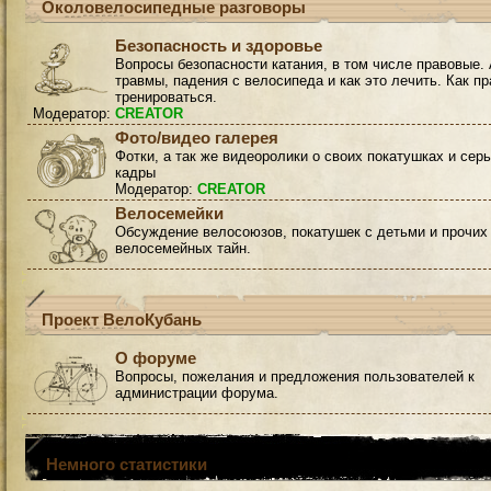
Околовелосипедные разговоры
Безопасность и здоровье
Вопросы безопасности катания, в том числе правовые. 
травмы, падения с велосипеда и как это лечить. Как п
тренироваться.
Модератор:
CREATOR
Фото/видео галерея
Фотки, а так же видеоролики о своих покатушках и сер
кадры
Модератор:
CREATOR
Велосемейки
Обсуждение велосоюзов, покатушек с детьми и прочих
велосемейных тайн.
Проект ВелоКубань
О форуме
Вопросы, пожелания и предложения пользователей к
администрации форума.
Немного статистики