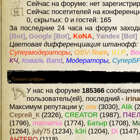
Сейчас на форуме: нет зарегистри
Сейчас посетителей на конференц
0, скрытых: 0 и гостей: 165
За последние 24 часа на форум заходи
[Bot]
,
Google [Bot]
,
KoNA
,
Yandex [Bot]
Цветовая дифференциация штанофф:
Супермодераторы
,
OSV-Team
,
V.I.P.
,
Ве
КЧ
,
Коваль Band
,
Модераторы
,
СуперБ
Голые цифры
У нас на форуме
185366
сообщение
пользователь(ей), последний -
irin
Максимум репутации у:
osv
(3030),
Alik
(2
Сергей_К
(2326),
CREATOR
(1987),
П4ЕЛ
(1796),
mamamia
(1774),
Батыр
(1708),
М
(1264),
july75
(1234),
k3ri
(1204),
Di
(1147)
AHTEPO
(1118)