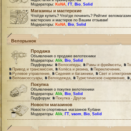
Модераторы:
KoNA
,
ГТ
,
Bio
,
Solid
Магазины и мастерские
Что/где купить? Что/где починить? Рейтинг веломагазин
мастерских и мастеров по Вашим отзывам!
Модераторы:
KoNA
,
Bio
,
Solid
Велорынок
Продажа
Объявления о продаже велотехники
Модераторы:
Alik
,
Bio
,
Solid
Подфорумы:
Велосипеды
,
Рамы и фреймсеты
,
Т
Привод и трансмиссия
,
Колёса и резина
,
Переключение
,
Рулевое управление
,
Сидения и багажники
,
Свет и электрони
Велоаксессуары
,
Велоодежда
,
Туристическое снаряжение
,
Покупка
Объявления о покупке велотехники
Модераторы:
Alik
,
Bio
,
Solid
Подфорум:
Покупка - Другое
Новости магазинов
Новости спортивных магазинов Кубани
Модераторы:
Alik
,
ГТ
,
vaom
,
Bio
,
Solid