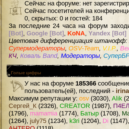
Сейчас на форуме: нет зарегистри
Сейчас посетителей на конференц
0, скрытых: 0 и гостей: 184
За последние 24 часа на форум заходи
[Bot]
,
Google [Bot]
,
KoNA
,
Yandex [Bot]
Цветовая дифференциация штанофф:
Супермодераторы
,
OSV-Team
,
V.I.P.
,
Ве
КЧ
,
Коваль Band
,
Модераторы
,
СуперБ
Голые цифры
У нас на форуме
185366
сообщение
пользователь(ей), последний -
irin
Максимум репутации у:
osv
(3030),
Alik
(2
Сергей_К
(2326),
CREATOR
(1987),
П4ЕЛ
(1796),
mamamia
(1774),
Батыр
(1708),
М
(1264),
july75
(1234),
k3ri
(1204),
Di
(1147)
AHTEPO
(1118)