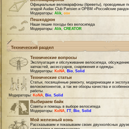
Официальные веломарафоны (бреветы), проводимые п
эгидой Audax Club Parisien и ОРВМ «Российские рандо
Модераторы:
Alik
,
osv
Пешкодрон
Наши пешие походы без велосипеда
Модераторы:
Alik
,
CREATOR
Технический раздел
Технические вопросы
Эксплуатация и обслуживание велосипеда, обсуждени
запчастей, аксессуаров, снаряжения и одежды.
Модераторы:
KoNA
,
Bio
,
Solid
Технические статьи
Статьи, посвящённые ремонту, модернизации и эксплу
велокомпонентов, а так же обзоры качества и особенно
работы.
Модераторы:
KoNA
,
Bio
,
Solid
Выбираем байк
Советы и помощь в выборе велосипеда
Модераторы:
KoNA
,
ГТ
,
Bio
,
Solid
Мой железный конь
Рассказываем и показываем своих двухколёсных друзе
недостатки и преимущества