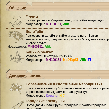
Общение
Флейм
Разговоры на свободные темы, почти без модерации
Модераторы:
MH100181
,
Alik
ВелоТрёп
Разговоры и флейм о байке и около него. Выбор
велоэкипировки, защиты, вопросы и обсуждения маршр
многое другое.
Модераторы:
MH100181
,
Alik
Байки о байках
Фотоотчёты и истории из жизни
Модераторы:
MH100181
,
MaDTapKi
,
Alik
,
ГТ
Движение - жизнь!
Соревнования и спортивные мероприятия
Все соревнования, кубки, чемпионаты и прочие спорти
мероприятия обсуждаем и планируем тут.
Модераторы:
Коваль
,
N.C.
Городские покатушки
Обсуждаем и планируем городские и около городские
покатушки