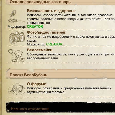
Околовелосипедные разговоры
Безопасность и здоровье
Вопросы безопасности катания, в том числе правовые. 
травмы, падения с велосипеда и как это лечить. Как п
тренироваться.
Модератор:
CREATOR
Фото/видео галерея
Фотки, а так же видеоролики о своих покатушках и сер
кадры
Модератор:
CREATOR
Велосемейки
Обсуждение велосоюзов, покатушек с детьми и прочих
велосемейных тайн.
Проект ВелоКубань
О форуме
Вопросы, пожелания и предложения пользователей к
администрации форума.
Немного статистики