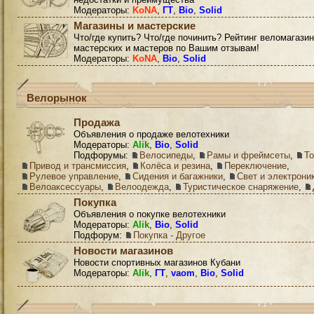
Модераторы:
KoNA
,
ГТ
,
Bio
,
Solid
Магазины и мастерские
Что/где купить? Что/где починить? Рейтинг веломагазин
мастерских и мастеров по Вашим отзывам!
Модераторы:
KoNA
,
Bio
,
Solid
Велорынок
Продажа
Объявления о продаже велотехники
Модераторы:
Alik
,
Bio
,
Solid
Подфорумы:
Велосипеды
,
Рамы и фреймсеты
,
Т
Привод и трансмиссия
,
Колёса и резина
,
Переключение
,
Рулевое управление
,
Сидения и багажники
,
Свет и электрони
Велоаксессуары
,
Велоодежда
,
Туристическое снаряжение
,
Покупка
Объявления о покупке велотехники
Модераторы:
Alik
,
Bio
,
Solid
Подфорум:
Покупка - Другое
Новости магазинов
Новости спортивных магазинов Кубани
Модераторы:
Alik
,
ГТ
,
vaom
,
Bio
,
Solid