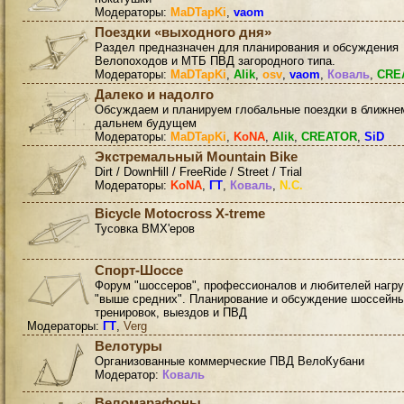
Модераторы:
MaDTapKi
,
vaom
Поездки «выходного дня»
Раздел предназначен для планирования и обсуждения
Велопоходов и МТБ ПВД загородного типа.
Модераторы:
MaDTapKi
,
Alik
,
osv
,
vaom
,
Коваль
,
CRE
Далеко и надолго
Обсуждаем и планируем глобальные поездки в ближне
дальнем будущем
Модераторы:
MaDTapKi
,
KoNA
,
Alik
,
CREATOR
,
SiD
Экстремальный Mountain Bike
Dirt / DownHill / FreeRide / Street / Trial
Модераторы:
KoNA
,
ГТ
,
Коваль
,
N.C.
Bicycle Motocross X-treme
Тусовка BMX'еров
Спорт-Шоссе
Форум "шоссеров", профессионалов и любителей нагру
"выше средних". Планирование и обсуждение шоссейн
тренировок, выездов и ПВД
Модераторы:
ГТ
,
Verg
Велотуры
Организованные коммерческие ПВД ВелоКубани
Модератор:
Коваль
Веломарафоны