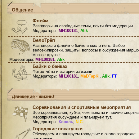
Общение
Флейм
Разговоры на свободные темы, почти без модерации
Модераторы:
MH100181
,
Alik
ВелоТрёп
Разговоры и флейм о байке и около него. Выбор
велоэкипировки, защиты, вопросы и обсуждения маршр
многое другое.
Модераторы:
MH100181
,
Alik
Байки о байках
Фотоотчёты и истории из жизни
Модераторы:
MH100181
,
MaDTapKi
,
Alik
,
ГТ
Движение - жизнь!
Соревнования и спортивные мероприятия
Все соревнования, кубки, чемпионаты и прочие спорти
мероприятия обсуждаем и планируем тут.
Модераторы:
Коваль
,
N.C.
Городские покатушки
Обсуждаем и планируем городские и около городские
покатушки