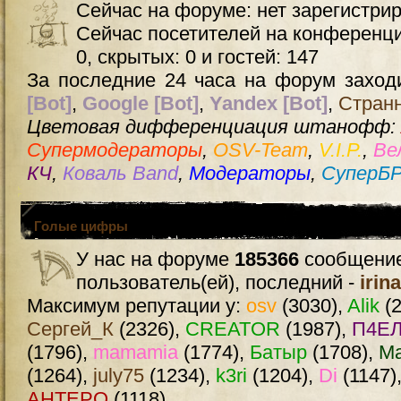
Сейчас на форуме: нет зарегистри
Сейчас посетителей на конференц
0, скрытых: 0 и гостей: 147
За последние 24 часа на форум заходи
[Bot]
,
Google [Bot]
,
Yandex [Bot]
,
Стран
Цветовая дифференциация штанофф:
Супермодераторы
,
OSV-Team
,
V.I.P.
,
Ве
КЧ
,
Коваль Band
,
Модераторы
,
СуперБ
Голые цифры
У нас на форуме
185366
сообщение
пользователь(ей), последний -
irin
Максимум репутации у:
osv
(3030),
Alik
(2
Сергей_К
(2326),
CREATOR
(1987),
П4ЕЛ
(1796),
mamamia
(1774),
Батыр
(1708),
М
(1264),
july75
(1234),
k3ri
(1204),
Di
(1147)
AHTEPO
(1118)