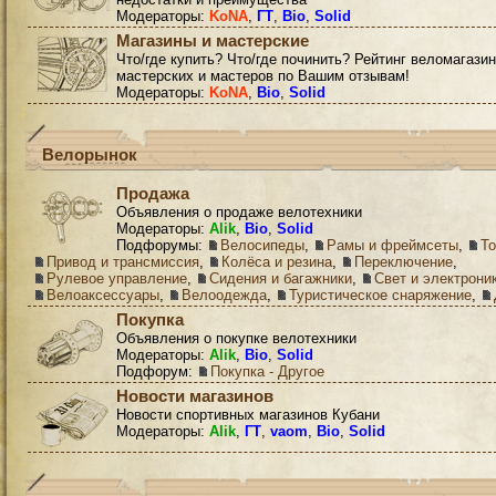
Модераторы:
KoNA
,
ГТ
,
Bio
,
Solid
Магазины и мастерские
Что/где купить? Что/где починить? Рейтинг веломагазин
мастерских и мастеров по Вашим отзывам!
Модераторы:
KoNA
,
Bio
,
Solid
Велорынок
Продажа
Объявления о продаже велотехники
Модераторы:
Alik
,
Bio
,
Solid
Подфорумы:
Велосипеды
,
Рамы и фреймсеты
,
Т
Привод и трансмиссия
,
Колёса и резина
,
Переключение
,
Рулевое управление
,
Сидения и багажники
,
Свет и электрони
Велоаксессуары
,
Велоодежда
,
Туристическое снаряжение
,
Покупка
Объявления о покупке велотехники
Модераторы:
Alik
,
Bio
,
Solid
Подфорум:
Покупка - Другое
Новости магазинов
Новости спортивных магазинов Кубани
Модераторы:
Alik
,
ГТ
,
vaom
,
Bio
,
Solid