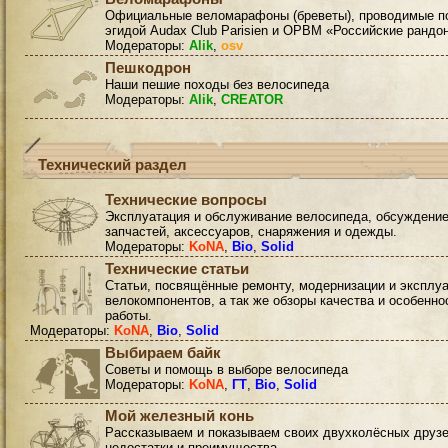
Официальные веломарафоны (бреветы), проводимые п
эгидой Audax Club Parisien и ОРВМ «Российские рандо
Модераторы:
Alik
,
osv
Пешкодрон
Наши пешие походы без велосипеда
Модераторы:
Alik
,
CREATOR
Технический раздел
Технические вопросы
Эксплуатация и обслуживание велосипеда, обсуждени
запчастей, аксессуаров, снаряжения и одежды.
Модераторы:
KoNA
,
Bio
,
Solid
Технические статьи
Статьи, посвящённые ремонту, модернизации и эксплу
велокомпонентов, а так же обзоры качества и особенно
работы.
Модераторы:
KoNA
,
Bio
,
Solid
Выбираем байк
Советы и помощь в выборе велосипеда
Модераторы:
KoNA
,
ГТ
,
Bio
,
Solid
Мой железный конь
Рассказываем и показываем своих двухколёсных друзе
недостатки и преимущества