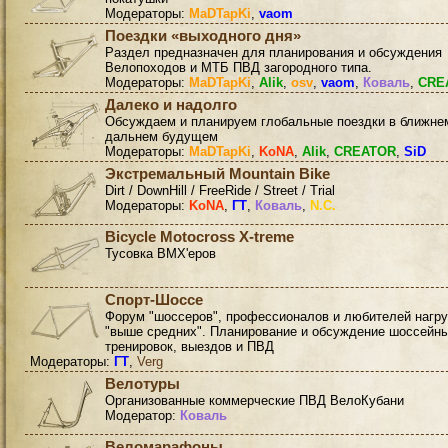
Модераторы:
MaDTapKi
,
vaom
Поездки «выходного дня»
Раздел предназначен для планирования и обсуждения
Велопоходов и МТБ ПВД загородного типа.
Модераторы:
MaDTapKi
,
Alik
,
osv
,
vaom
,
Коваль
,
CRE
Далеко и надолго
Обсуждаем и планируем глобальные поездки в ближне
дальнем будущем
Модераторы:
MaDTapKi
,
KoNA
,
Alik
,
CREATOR
,
SiD
Экстремальный Mountain Bike
Dirt / DownHill / FreeRide / Street / Trial
Модераторы:
KoNA
,
ГТ
,
Коваль
,
N.C.
Bicycle Motocross X-treme
Тусовка BMX'еров
Спорт-Шоссе
Форум "шоссеров", профессионалов и любителей нагру
"выше средних". Планирование и обсуждение шоссейн
тренировок, выездов и ПВД
Модераторы:
ГТ
,
Verg
Велотуры
Организованные коммерческие ПВД ВелоКубани
Модератор:
Коваль
Веломарафоны