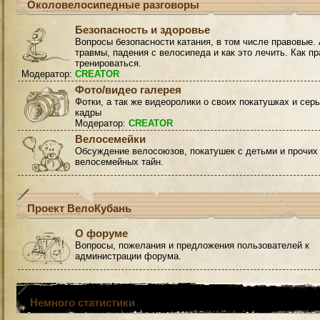
Околовелосипедные разговоры
Безопасность и здоровье
Вопросы безопасности катания, в том числе правовые. 
травмы, падения с велосипеда и как это лечить. Как п
тренироваться.
Модератор:
CREATOR
Фото/видео галерея
Фотки, а так же видеоролики о своих покатушках и сер
кадры
Модератор:
CREATOR
Велосемейки
Обсуждение велосоюзов, покатушек с детьми и прочих
велосемейных тайн.
Проект ВелоКубань
О форуме
Вопросы, пожелания и предложения пользователей к
администрации форума.
Немного статистики