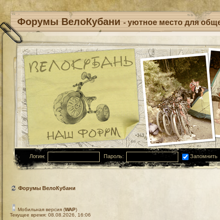
Форумы ВелоКубани
- уютное место для обще
Логин:
Пароль:
Запомнить
Форумы ВелоКубани
Мобильная версия (
WAP
)
Текущее время: 08.08.2026, 16:06