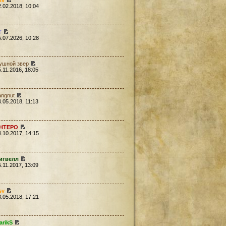
sv
2.02.2018, 10:04
Т
5.07.2026, 10:28
ушной звер
5.11.2016, 18:05
angnut
4.05.2018, 11:13
HTEPO
4.10.2017, 14:15
игвелл
5.11.2017, 13:09
sv
8.05.2018, 17:21
arikS