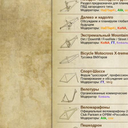
Раздел предназначен для план
ПВД загородного типа.
Модераторы:
MaDTapKi
,
Alik
,
o
Далеко и надолго
Обсуждаем и планируем глобал
будущем
Модераторы:
MaDTapKi
,
KoNA
,
Экстремальный Mountain
Dirt / DownHill / FreeRide / Street /
Модераторы:
KoNA
,
ГТ
,
Ковал
Bicycle Motocross X-treme
Тусовка BMX'еров
Спорт-Шоссе
Форум "шоссеров", профессиона
Планирование и обсуждение шо
Модераторы:
ГТ
,
Verg
Велотуры
Организованные коммерческие
Модератор:
Коваль
Веломарафоны
Официальные веломарафоны (бр
Club Parisien и ОРВМ «Российс
Модераторы:
Alik
,
osv
Пешкодрон