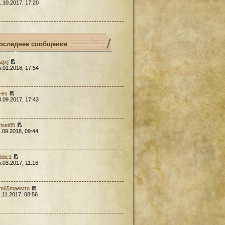
1.10.2017, 17:20
оследнее сообщение
a[x]
5.01.2018, 17:54
l-ex
3.09.2017, 17:43
rivet85
1.09.2018, 09:44
ddie1
5.03.2017, 11:16
em65maestro
1.11.2017, 08:56