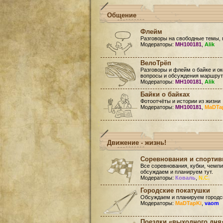
Общение
Флейм
Разговоры на свободные темы, 
Модераторы:
MH100181
,
Alik
ВелоТрёп
Разговоры и флейм о байке и ок
вопросы и обсуждения маршруто
Модераторы:
MH100181
,
Alik
Байки о байках
Фотоотчёты и истории из жизни
Модераторы:
MH100181
,
MaDTa
Движение - жизнь!
Соревнования и спорти
Все соревнования, кубки, чемп
обсуждаем и планируем тут.
Модераторы:
Коваль
,
N.C.
Городские покатушки
Обсуждаем и планируем городск
Модераторы:
MaDTapKi
,
vaom
Поездки «выходного дня