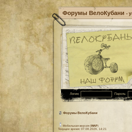
Форумы ВелоКубани
- 
Логин:
Пароль:
Форумы ВелоКубани
Мобильная версия (
WAP
)
Текущее время: 07.08.2026, 14:21