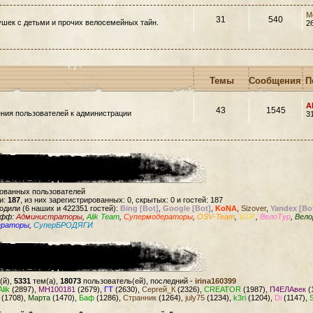
M
31
540
шек с детьми и прочих велосемейных тайн.
2
Темы
Сообщения
П
A
43
1545
ния пользователей к администрации
3
рованных пользователей
и:
187
, из них зарегистрированных: 0, скрытых: 0 и гостей: 187
одили (6 наших и 422351 гостей):
Bing [Bot]
,
Google [Bot]
,
KoNA
,
Sizover
,
Yandex [Bo
офф:
Администраторы
,
Alik Team
,
Супермодераторы
,
OSV-Team
,
V.I.P.
,
ВелоТур
,
Вело
ераторы
,
СуперБРОДЯГИ
(й),
5331
тем(а),
18073
пользователь(ей), последний -
irina160399
Alik
(2897),
MH100181
(2679),
ГТ
(2630),
Сергей_К
(2326),
CREATOR
(1987),
П4ЕЛАвек
(
(1708),
Марта
(1470),
Баф
(1286),
Странник
(1264),
july75
(1234),
k3ri
(1204),
Di
(1147),