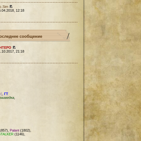
c.Sim
6.04.2018, 12:18
оследнее сообщение
HTEPO
1.10.2017, 21:18
t]
,
ГТ
разведка
,
1857),
Palant
(1802),
STALKER
(1146),