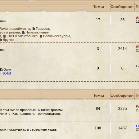
Темы
Сообщения
П
A
17
36
ники
1
Рамы и фреймсеты
,
Тормоза
,
ёса и резина
,
Переключение
,
и
,
Свет и электроника
,
Велоаксессуары
,
Другое
A
3
2614
ики
2
Н
0
0
 Кубани
o
,
Solid
Темы
Сообщения
П
Р
84
2225
 в том числе правовые. А также травмы,
2
 лечить. Как правильно тренироваться.
Г
108
1487
своих покатушках и серьезные кадры
3