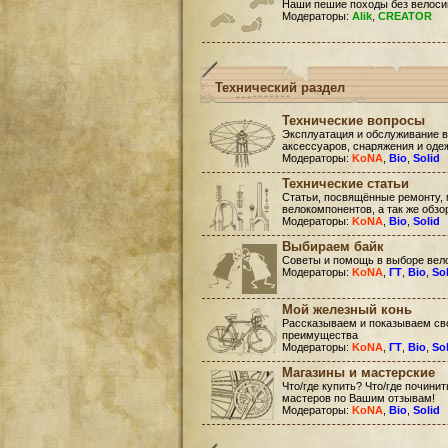
Наши пешие походы без велоси
Модераторы:
Alik
,
CREATOR
Технический раздел
Технические вопросы
Эксплуатация и обслуживание в
аксессуаров, снаряжения и оде
Модераторы:
KoNA
,
Bio
,
Solid
Технические статьи
Статьи, посвящённые ремонту, 
велокомпонентов, а так же обзо
Модераторы:
KoNA
,
Bio
,
Solid
Выбираем байк
Советы и помощь в выборе вел
Модераторы:
KoNA
,
ГТ
,
Bio
,
So
Мой железный конь
Рассказываем и показываем сво
преимущества
Модераторы:
KoNA
,
ГТ
,
Bio
,
So
Магазины и мастерские
Что/где купить? Что/где почини
мастеров по Вашим отзывам!
Модераторы:
KoNA
,
Bio
,
Solid