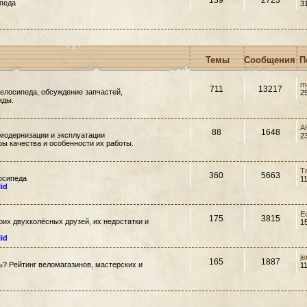
139
2723
педа
3
Темы
Сообщения
П
m
711
13217
елосипеда, обсуждение запчастей,
2
жды.
A
88
1648
модернизации и эксплуатации
2
ры качества и особенности их работы.
T
360
5663
осипеда
1
lid
E
175
3815
их двухколёсных друзей, их недостатки и
1
lid
j
165
1887
ть? Рейтинг веломагазинов, мастерских и
1