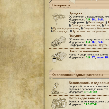
Велорынок
Продажа
Объявления о продаже велотех
Модераторы:
Alik
,
Bio
,
Solid
Подфорумы:
Велосипеды
,
Привод и трансмиссия
,
Кол
Рулевое управление
,
Сидения и багажник
Велоодежда
,
Туристическое снаряжение
,
Покупка
Объявления о покупке велотехн
Модераторы:
Alik
,
Bio
,
Solid
Подфорум:
Покупка - Другое
Новости магазинов
Новости спортивных магазинов
Модераторы:
Alik
,
ГТ
,
vaom
,
Bi
Околовелосипедные разговоры
Безопасность и здоровье
Вопросы безопасности катания,
падения с велосипеда и как это
Модератор:
CREATOR
Фото/видео галерея
Фотки, а так же видеоролики о 
Модератор:
CREATOR