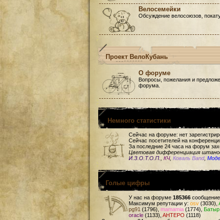
Велосемейки
Обсуждение велосоюзов, покату
Проект ВелоКубань
О форуме
Вопросы, пожелания и предложе
форума.
Немного статистики
Сейчас на форуме: нет зарегистри
Сейчас посетителей на конференци
За последние 24 часа на форум зах
Цветовая дифференциация штан
И.З.О.Т.О.П.
,
КЧ
,
Коваль Band
,
Мод
Голые цифры
У нас на форуме
185366
сообщение
Максимум репутации у:
osv
(3030),
pg91
(1796),
mamamia
(1774),
Батыр
oracle
(1133),
AHTEPO
(1118)