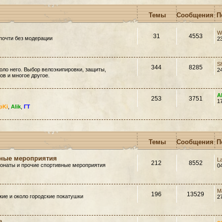
Темы
Сообщения
П
W
31
4553
почти без модерации
2
S
344
8285
оло него. Выбор велоэкипировки, защиты,
2
в и многое другое.
A
253
3751
1
pKi
,
Alik
,
ГТ
Темы
Сообщения
П
вные мероприятия
L
212
8552
ионаты и прочие спортивные мероприятия
0
M
196
13529
ие и около городские покатушки
2
»