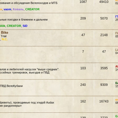
o
1087
49410
ирования и обсуждения Велопоходов и МТБ
0
sv
,
vaom
,
Коваль
,
CREATOR
Г
209
5070
ьные поездки в ближнем и дальнем
2
Alik
,
CREATOR
,
SiD
 Bike
П
47
2148
 Trial
0
ь
,
N.C.
L
7
47
0
A
103
3595
лов и любителей нагрузок "выше средних".
1
ссейных тренировок, выездов и ПВД
Б
240
9309
 ПВД ВелоКубани
1
o
162
16743
еветы), проводимые под эгидой Audax
0
кие рандоннеры»
G