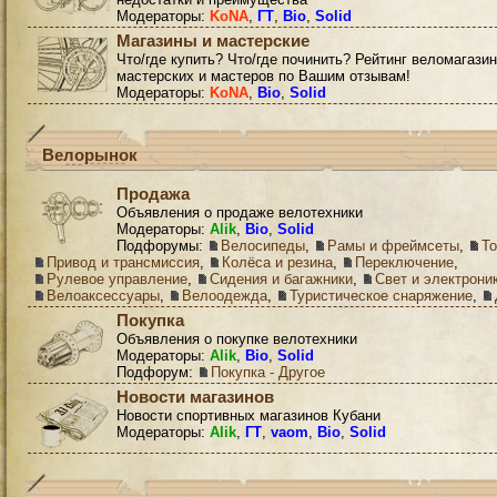
Модераторы:
KoNA
,
ГТ
,
Bio
,
Solid
Магазины и мастерские
Что/где купить? Что/где починить? Рейтинг веломагазин
мастерских и мастеров по Вашим отзывам!
Модераторы:
KoNA
,
Bio
,
Solid
Велорынок
Продажа
Объявления о продаже велотехники
Модераторы:
Alik
,
Bio
,
Solid
Подфорумы:
Велосипеды
,
Рамы и фреймсеты
,
Т
Привод и трансмиссия
,
Колёса и резина
,
Переключение
,
Рулевое управление
,
Сидения и багажники
,
Свет и электрони
Велоаксессуары
,
Велоодежда
,
Туристическое снаряжение
,
Покупка
Объявления о покупке велотехники
Модераторы:
Alik
,
Bio
,
Solid
Подфорум:
Покупка - Другое
Новости магазинов
Новости спортивных магазинов Кубани
Модераторы:
Alik
,
ГТ
,
vaom
,
Bio
,
Solid