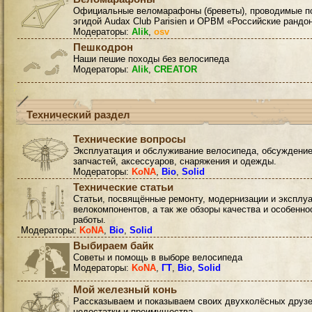
Официальные веломарафоны (бреветы), проводимые п
эгидой Audax Club Parisien и ОРВМ «Российские рандо
Модераторы:
Alik
,
osv
Пешкодрон
Наши пешие походы без велосипеда
Модераторы:
Alik
,
CREATOR
Технический раздел
Технические вопросы
Эксплуатация и обслуживание велосипеда, обсуждени
запчастей, аксессуаров, снаряжения и одежды.
Модераторы:
KoNA
,
Bio
,
Solid
Технические статьи
Статьи, посвящённые ремонту, модернизации и эксплу
велокомпонентов, а так же обзоры качества и особенно
работы.
Модераторы:
KoNA
,
Bio
,
Solid
Выбираем байк
Советы и помощь в выборе велосипеда
Модераторы:
KoNA
,
ГТ
,
Bio
,
Solid
Мой железный конь
Рассказываем и показываем своих двухколёсных друзе
недостатки и преимущества