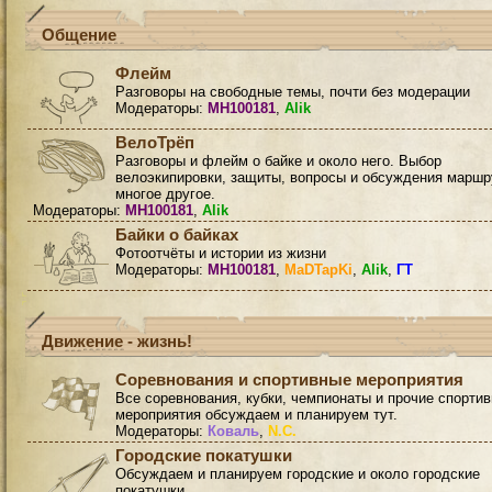
Общение
Флейм
Разговоры на свободные темы, почти без модерации
Модераторы:
MH100181
,
Alik
ВелоТрёп
Разговоры и флейм о байке и около него. Выбор
велоэкипировки, защиты, вопросы и обсуждения маршр
многое другое.
Модераторы:
MH100181
,
Alik
Байки о байках
Фотоотчёты и истории из жизни
Модераторы:
MH100181
,
MaDTapKi
,
Alik
,
ГТ
Движение - жизнь!
Соревнования и спортивные мероприятия
Все соревнования, кубки, чемпионаты и прочие спорти
мероприятия обсуждаем и планируем тут.
Модераторы:
Коваль
,
N.C.
Городские покатушки
Обсуждаем и планируем городские и около городские
покатушки