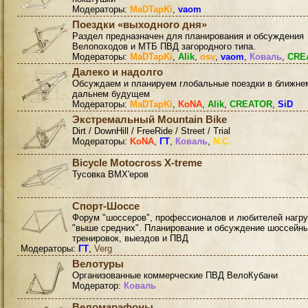
Модераторы:
MaDTapKi
,
vaom
Поездки «выходного дня»
Раздел предназначен для планирования и обсуждения
Велопоходов и МТБ ПВД загородного типа.
Модераторы:
MaDTapKi
,
Alik
,
osv
,
vaom
,
Коваль
,
CRE
Далеко и надолго
Обсуждаем и планируем глобальные поездки в ближне
дальнем будущем
Модераторы:
MaDTapKi
,
KoNA
,
Alik
,
CREATOR
,
SiD
Экстремальный Mountain Bike
Dirt / DownHill / FreeRide / Street / Trial
Модераторы:
KoNA
,
ГТ
,
Коваль
,
N.C.
Bicycle Motocross X-treme
Тусовка BMX'еров
Спорт-Шоссе
Форум "шоссеров", профессионалов и любителей нагру
"выше средних". Планирование и обсуждение шоссейн
тренировок, выездов и ПВД
Модераторы:
ГТ
,
Verg
Велотуры
Организованные коммерческие ПВД ВелоКубани
Модератор:
Коваль
Веломарафоны