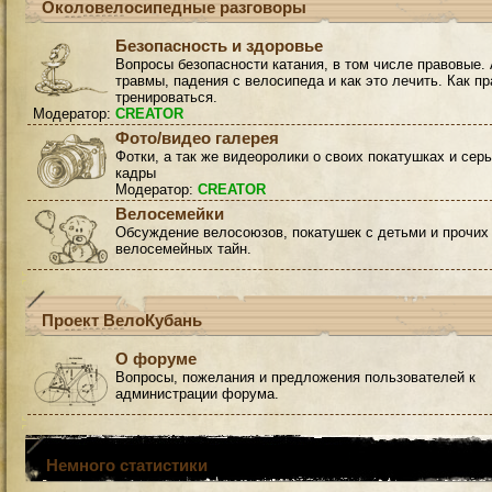
Околовелосипедные разговоры
Безопасность и здоровье
Вопросы безопасности катания, в том числе правовые. 
травмы, падения с велосипеда и как это лечить. Как п
тренироваться.
Модератор:
CREATOR
Фото/видео галерея
Фотки, а так же видеоролики о своих покатушках и сер
кадры
Модератор:
CREATOR
Велосемейки
Обсуждение велосоюзов, покатушек с детьми и прочих
велосемейных тайн.
Проект ВелоКубань
О форуме
Вопросы, пожелания и предложения пользователей к
администрации форума.
Немного статистики