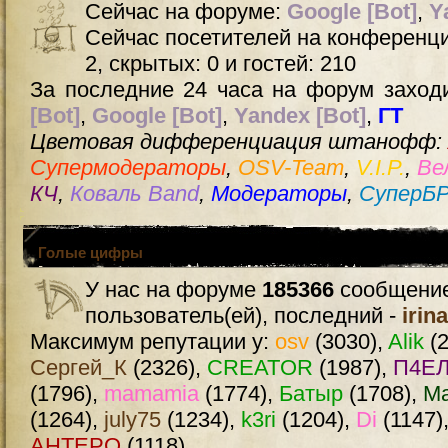
Сейчас на форуме:
Google [Bot]
,
Y
Сейчас посетителей на конференц
2, скрытых: 0 и гостей: 210
За последние 24 часа на форум заходи
[Bot]
,
Google [Bot]
,
Yandex [Bot]
,
ГТ
Цветовая дифференциация штанофф:
Супермодераторы
,
OSV-Team
,
V.I.P.
,
Ве
КЧ
,
Коваль Band
,
Модераторы
,
СуперБ
Голые цифры
У нас на форуме
185366
сообщение
пользователь(ей), последний -
irin
Максимум репутации у:
osv
(3030),
Alik
(2
Сергей_К
(2326),
CREATOR
(1987),
П4ЕЛ
(1796),
mamamia
(1774),
Батыр
(1708),
М
(1264),
july75
(1234),
k3ri
(1204),
Di
(1147)
AHTEPO
(1118)