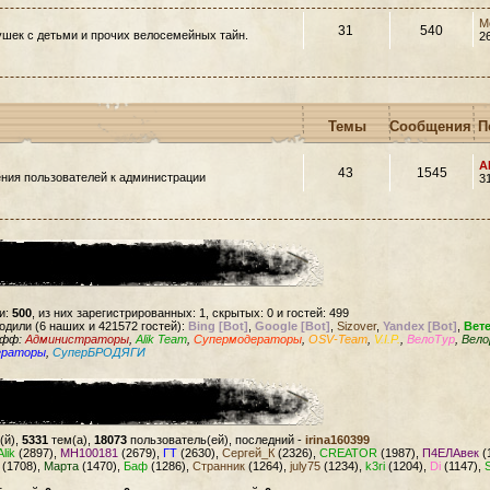
M
31
540
шек с детьми и прочих велосемейных тайн.
2
Темы
Сообщения
П
A
43
1545
ния пользователей к администрации
3
и:
500
, из них зарегистрированных: 1, скрытых: 0 и гостей: 499
одили (6 наших и 421572 гостей):
Bing [Bot]
,
Google [Bot]
,
Sizover
,
Yandex [Bot]
,
Вет
офф:
Администраторы
,
Alik Team
,
Супермодераторы
,
OSV-Team
,
V.I.P.
,
ВелоТур
,
Вело
ераторы
,
СуперБРОДЯГИ
(й),
5331
тем(а),
18073
пользователь(ей), последний -
irina160399
Alik
(2897),
MH100181
(2679),
ГТ
(2630),
Сергей_К
(2326),
CREATOR
(1987),
П4ЕЛАвек
(
(1708),
Марта
(1470),
Баф
(1286),
Странник
(1264),
july75
(1234),
k3ri
(1204),
Di
(1147),