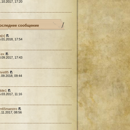
1.10.2017, 17:20
оследнее сообщение
a[x]
5.01.2018, 17:54
l-ex
3.09.2017, 17:43
rivet85
1.09.2018, 09:44
ddie1
5.03.2017, 11:16
em65maestro
1.11.2017, 08:56