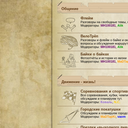
Общение
Флейм
Разговоры на свободные темы, 
Модераторы:
MH100181
,
Alik
ВелоТрёп
Разговоры и флейм о байке и ок
вопросы и обсуждения маршруто
Модераторы:
MH100181
,
Alik
Байки о байках
Фотоотчёты и истории из жизни
Модераторы:
MH100181
,
MaDTa
Движение - жизнь!
Соревнования и спорти
Все соревнования, кубки, чемп
обсуждаем и планируем тут.
Модераторы:
Коваль
,
N.C.
Городские покатушки
Обсуждаем и планируем городск
Модераторы:
MaDTapKi
,
vaom
Поездки «выходного дня