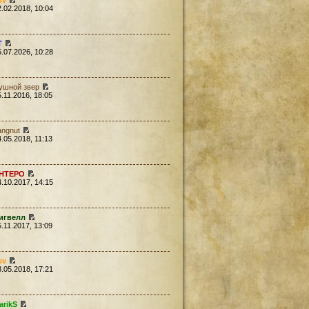
sv
2.02.2018, 10:04
Т
5.07.2026, 10:28
ушной звер
5.11.2016, 18:05
angnut
4.05.2018, 11:13
HTEPO
4.10.2017, 14:15
игвелл
5.11.2017, 13:09
sv
8.05.2018, 17:21
arikS