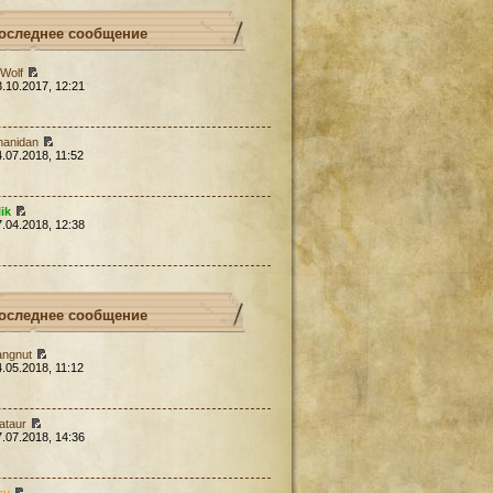
оследнее сообщение
Wolf
3.10.2017, 12:21
hanidan
4.07.2018, 11:52
lik
7.04.2018, 12:38
оследнее сообщение
angnut
4.05.2018, 11:12
ataur
7.07.2018, 14:36