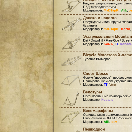
Раздел предназначен для план
ПВД загородного типа.
Модераторы:
MaDTapKi
,
Alik
,
o
Далеко и надолго
Обсуждаем и планируем глобал
будущем
Модераторы:
MaDTapKi
,
KoNA
,
Экстремальный Mountain
Dirt / DownHill / FreeRide / Street /
Модераторы:
KoNA
,
ГТ
,
Ковал
Bicycle Motocross X-treme
Тусовка BMX'еров
Спорт-Шоссе
Форум "шоссеров", профессиона
Планирование и обсуждение шо
Модераторы:
ГТ
,
Verg
Велотуры
Организованные коммерческие
Модератор:
Коваль
Веломарафоны
Официальные веломарафоны (бр
Club Parisien и ОРВМ «Российс
Модераторы:
Alik
,
osv
Пешкодрон