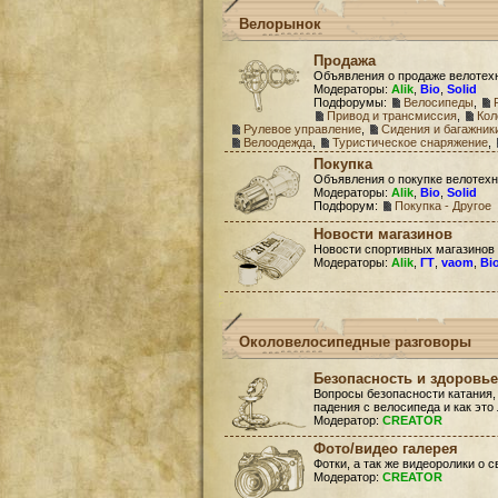
Велорынок
Продажа
Объявления о продаже велотех
Модераторы:
Alik
,
Bio
,
Solid
Подфорумы:
Велосипеды
,
Привод и трансмиссия
,
Кол
Рулевое управление
,
Сидения и багажник
Велоодежда
,
Туристическое снаряжение
,
Покупка
Объявления о покупке велотехн
Модераторы:
Alik
,
Bio
,
Solid
Подфорум:
Покупка - Другое
Новости магазинов
Новости спортивных магазинов
Модераторы:
Alik
,
ГТ
,
vaom
,
Bi
Околовелосипедные разговоры
Безопасность и здоровье
Вопросы безопасности катания,
падения с велосипеда и как это
Модератор:
CREATOR
Фото/видео галерея
Фотки, а так же видеоролики о 
Модератор:
CREATOR