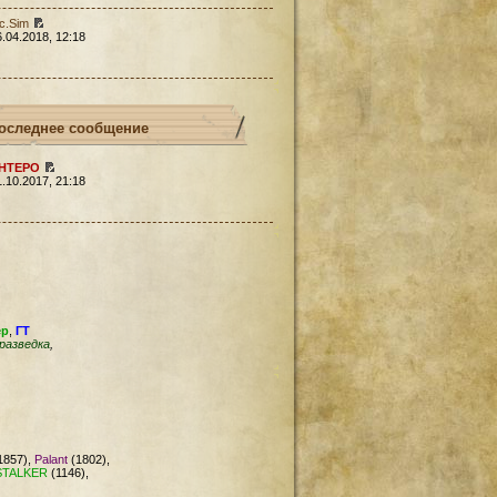
c.Sim
6.04.2018, 12:18
оследнее сообщение
HTEPO
1.10.2017, 21:18
ер
,
ГТ
разведка
,
1857),
Palant
(1802),
STALKER
(1146),