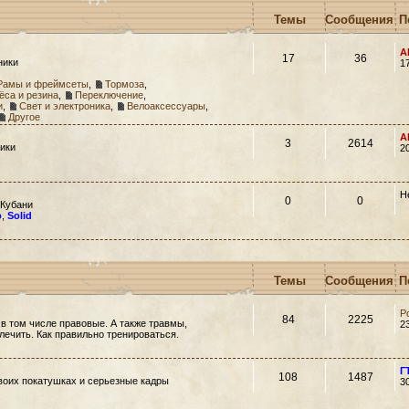
Темы
Сообщения
П
A
17
36
ники
1
Рамы и фреймсеты
,
Тормоза
,
ёса и резина
,
Переключение
,
и
,
Свет и электроника
,
Велоаксессуары
,
Другое
A
3
2614
ики
2
Н
0
0
 Кубани
o
,
Solid
Темы
Сообщения
П
Р
84
2225
 в том числе правовые. А также травмы,
2
 лечить. Как правильно тренироваться.
Г
108
1487
своих покатушках и серьезные кадры
3