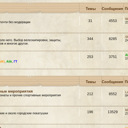
Темы
Сообщения
П
W
31
4553
почти без модерации
2
S
344
8285
оло него. Выбор велоэкипировки, защиты,
2
в и многое другое.
A
253
3751
1
pKi
,
Alik
,
ГТ
Темы
Сообщения
П
вные мероприятия
L
212
8552
ионаты и прочие спортивные мероприятия
0
M
196
13529
ие и около городские покатушки
2
»