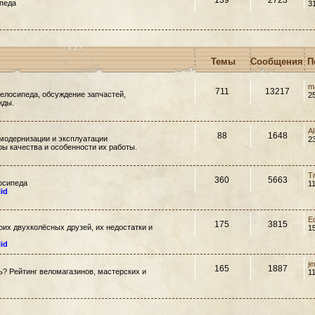
139
2723
педа
3
Темы
Сообщения
П
m
711
13217
елосипеда, обсуждение запчастей,
2
жды.
A
88
1648
модернизации и эксплуатации
2
ры качества и особенности их работы.
T
360
5663
осипеда
1
lid
E
175
3815
их двухколёсных друзей, их недостатки и
1
lid
j
165
1887
ть? Рейтинг веломагазинов, мастерских и
1