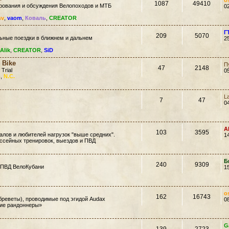
o
1087
49410
ирования и обсуждения Велопоходов и МТБ
0
sv
,
vaom
,
Коваль
,
CREATOR
Г
209
5070
ьные поездки в ближнем и дальнем
2
Alik
,
CREATOR
,
SiD
 Bike
П
47
2148
 Trial
0
ь
,
N.C.
L
7
47
0
A
103
3595
лов и любителей нагрузок "выше средних".
1
ссейных тренировок, выездов и ПВД
Б
240
9309
 ПВД ВелоКубани
1
o
162
16743
еветы), проводимые под эгидой Audax
0
кие рандоннеры»
G