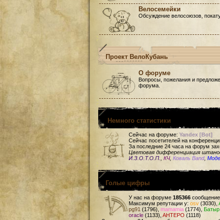
Велосемейки
Обсуждение велосоюзов, покату
Проект ВелоКубань
О форуме
Вопросы, пожелания и предложе
форума.
Немного статистики
Сейчас на форуме:
Yandex [Bot]
Сейчас посетителей на конференци
За последние 24 часа на форум зах
Цветовая дифференциация штан
И.З.О.Т.О.П.
,
КЧ
,
Коваль Band
,
Мод
Голые цифры
У нас на форуме
185366
сообщение
Максимум репутации у:
osv
(3030),
pg91
(1796),
mamamia
(1774),
Батыр
oracle
(1133),
AHTEPO
(1118)