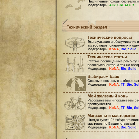
Наши пешие походы без велоси
Модераторы:
Alik
,
CREATOR
Технический раздел
Технические вопросы
Эксплуатация и обслуживание в
аксессуаров, снаряжения и оде
Модераторы:
KoNA
,
Bio
,
Solid
Технические статьи
Статьи, посвящённые ремонту, 
велокомпонентов, а так же обзо
Модераторы:
KoNA
,
Bio
,
Solid
Выбираем байк
Советы и помощь в выборе вел
Модераторы:
KoNA
,
ГТ
,
Bio
,
So
Мой железный конь
Рассказываем и показываем сво
преимущества
Модераторы:
KoNA
,
ГТ
,
Bio
,
So
Магазины и мастерские
Что/где купить? Что/где почини
мастеров по Вашим отзывам!
Модераторы:
KoNA
,
Bio
,
Solid