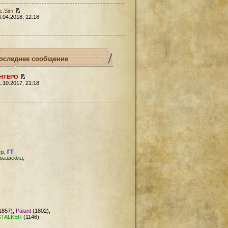
c.Sim
6.04.2018, 12:18
оследнее сообщение
HTEPO
1.10.2017, 21:18
ер
,
ГТ
разведка
,
1857),
Palant
(1802),
STALKER
(1146),