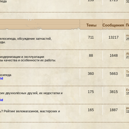
139
2723
педа
3
Темы
Сообщения
П
m
711
13217
елосипеда, обсуждение запчастей,
2
жды.
A
88
1648
модернизации и эксплуатации
2
ры качества и особенности их работы.
T
360
5663
осипеда
1
lid
E
175
3815
их двухколёсных друзей, их недостатки и
1
lid
j
165
1887
ть? Рейтинг веломагазинов, мастерских и
1