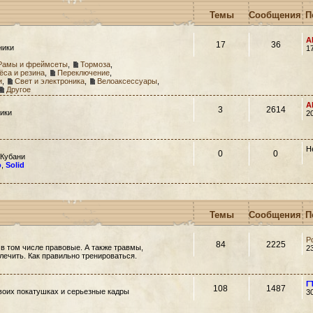
Темы
Сообщения
П
A
17
36
ники
1
Рамы и фреймсеты
,
Тормоза
,
ёса и резина
,
Переключение
,
и
,
Свет и электроника
,
Велоаксессуары
,
Другое
A
3
2614
ики
2
Н
0
0
 Кубани
o
,
Solid
Темы
Сообщения
П
Р
84
2225
 в том числе правовые. А также травмы,
2
 лечить. Как правильно тренироваться.
Г
108
1487
своих покатушках и серьезные кадры
3