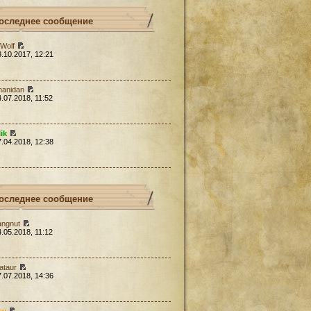
оследнее сообщение
Wolf
3.10.2017, 12:21
hanidan
4.07.2018, 11:52
lik
7.04.2018, 12:38
оследнее сообщение
angnut
4.05.2018, 11:12
ataur
7.07.2018, 14:36