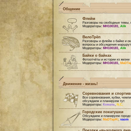
Общение
Флейм
Разговоры на свободные темы, 
Модераторы:
MH100181
,
Alik
ВелоТрёп
Разговоры и флейм о байке и ок
вопросы и обсуждения маршруто
Модераторы:
MH100181
,
Alik
Байки о байках
Фотоотчёты и истории из жизни
Модераторы:
MH100181
,
MaDTa
Движение - жизнь!
Соревнования и спорти
Все соревнования, кубки, чемп
обсуждаем и планируем тут.
Модераторы:
Коваль
,
N.C.
Городские покатушки
Обсуждаем и планируем городск
Модераторы:
MaDTapKi
,
vaom
Поездки «выходного дня