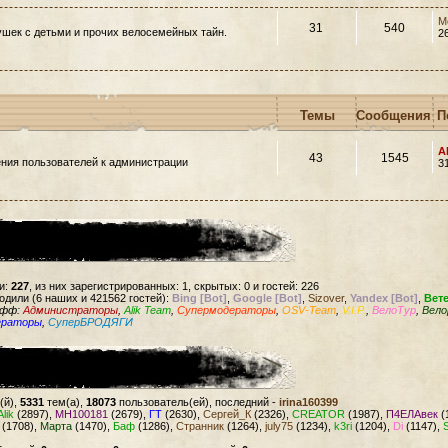
M
31
540
шек с детьми и прочих велосемейных тайн.
2
Темы
Сообщения
П
A
43
1545
ния пользователей к администрации
3
и:
227
, из них зарегистрированных: 1, скрытых: 0 и гостей: 226
одили (6 наших и 421562 гостей):
Bing [Bot]
,
Google [Bot]
,
Sizover
,
Yandex [Bot]
,
Вет
офф:
Администраторы
,
Alik Team
,
Супермодераторы
,
OSV-Team
,
V.I.P.
,
ВелоТур
,
Вело
ераторы
,
СуперБРОДЯГИ
(й),
5331
тем(а),
18073
пользователь(ей), последний -
irina160399
Alik
(2897),
MH100181
(2679),
ГТ
(2630),
Сергей_К
(2326),
CREATOR
(1987),
П4ЕЛАвек
(
(1708),
Марта
(1470),
Баф
(1286),
Странник
(1264),
july75
(1234),
k3ri
(1204),
Di
(1147),