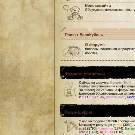
Велосемейки
Обсуждение велосоюзов, покату
Проект ВелоКубань
О форуме
Вопросы, пожелания и предложе
форума.
Немного статистики
Сейчас на форуме:
Google [Bot]
Сейчас посетителей на конференци
За последние 24 часа на форум зах
Цветовая дифференциация штан
И.З.О.Т.О.П.
,
КЧ
,
Коваль Band
,
Мод
Голые цифры
У нас на форуме
185366
сообщение
Максимум репутации у:
osv
(3030),
pg91
(1796),
mamamia
(1774),
Батыр
oracle
(1133),
AHTEPO
(1118)