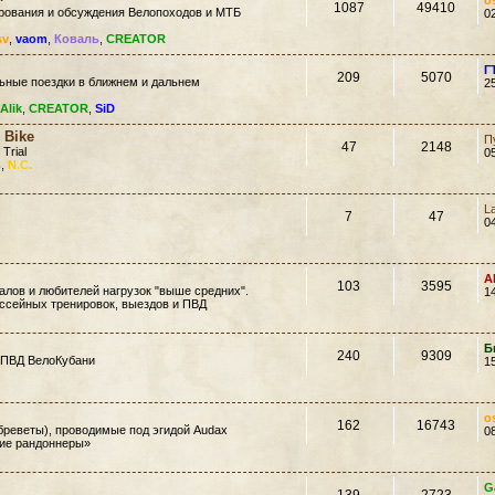
o
1087
49410
ирования и обсуждения Велопоходов и МТБ
0
sv
,
vaom
,
Коваль
,
CREATOR
Г
209
5070
ьные поездки в ближнем и дальнем
2
Alik
,
CREATOR
,
SiD
 Bike
П
47
2148
 Trial
0
ь
,
N.C.
L
7
47
0
A
103
3595
лов и любителей нагрузок "выше средних".
1
ссейных тренировок, выездов и ПВД
Б
240
9309
 ПВД ВелоКубани
1
o
162
16743
еветы), проводимые под эгидой Audax
0
кие рандоннеры»
G