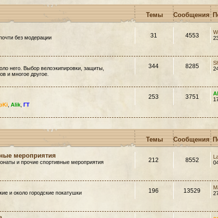
Темы
Сообщения
П
W
31
4553
почти без модерации
2
S
344
8285
оло него. Выбор велоэкипировки, защиты,
2
в и многое другое.
A
253
3751
1
pKi
,
Alik
,
ГТ
Темы
Сообщения
П
вные мероприятия
L
212
8552
ионаты и прочие спортивные мероприятия
0
M
196
13529
ие и около городские покатушки
2
»