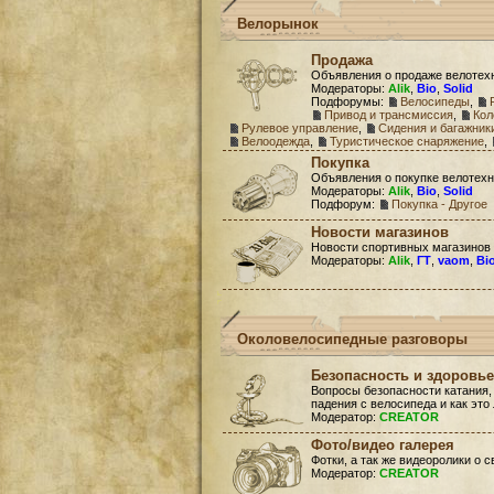
Велорынок
Продажа
Объявления о продаже велотех
Модераторы:
Alik
,
Bio
,
Solid
Подфорумы:
Велосипеды
,
Привод и трансмиссия
,
Кол
Рулевое управление
,
Сидения и багажник
Велоодежда
,
Туристическое снаряжение
,
Покупка
Объявления о покупке велотехн
Модераторы:
Alik
,
Bio
,
Solid
Подфорум:
Покупка - Другое
Новости магазинов
Новости спортивных магазинов
Модераторы:
Alik
,
ГТ
,
vaom
,
Bi
Околовелосипедные разговоры
Безопасность и здоровье
Вопросы безопасности катания,
падения с велосипеда и как это
Модератор:
CREATOR
Фото/видео галерея
Фотки, а так же видеоролики о 
Модератор:
CREATOR