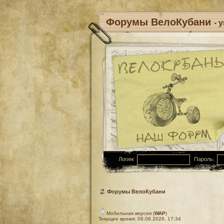
Форумы ВелоКубани
- 
Логин:
Пароль:
Форумы ВелоКубани
Мобильная версия (
WAP
)
Текущее время: 06.08.2026, 17:34