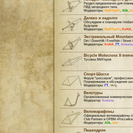
Раздел предназначен для план
ПВД загородного типа.
Модераторы:
MaDTapKi
,
Alik
,
o
Далеко и надолго
Обсуждаем и планируем глобал
будущем
Модераторы:
MaDTapKi
,
KoNA
,
Экстремальный Mountain
Dirt / DownHill / FreeRide / Street /
Модераторы:
KoNA
,
ГТ
,
Ковал
Bicycle Motocross X-treme
Тусовка BMX'еров
Спорт-Шоссе
Форум "шоссеров", профессиона
Планирование и обсуждение шо
Модераторы:
ГТ
,
Verg
Велотуры
Организованные коммерческие
Модератор:
Коваль
Веломарафоны
Официальные веломарафоны (бр
Club Parisien и ОРВМ «Российс
Модераторы:
Alik
,
osv
Пешкодрон