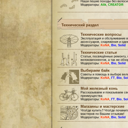
Наши пешие походы без велоси
Модераторы:
Alik
,
CREATOR
Технический раздел
Технические вопросы
Эксплуатация и обслуживание в
аксессуаров, снаряжения и оде
Модераторы:
KoNA
,
Bio
,
Solid
Технические статьи
Статьи, посвящённые ремонту, 
велокомпонентов, а так же обзо
Модераторы:
KoNA
,
Bio
,
Solid
Выбираем байк
Советы и помощь в выборе вел
Модераторы:
KoNA
,
ГТ
,
Bio
,
So
Мой железный конь
Рассказываем и показываем сво
преимущества
Модераторы:
KoNA
,
ГТ
,
Bio
,
So
Магазины и мастерские
Что/где купить? Что/где почини
мастеров по Вашим отзывам!
Модераторы:
KoNA
,
Bio
,
Solid