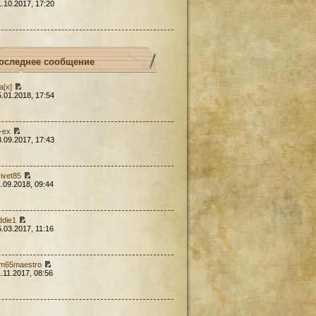
1.10.2017, 17:20
оследнее сообщение
a[x]
5.01.2018, 17:54
l-ex
3.09.2017, 17:43
rivet85
1.09.2018, 09:44
ddie1
5.03.2017, 11:16
em65maestro
1.11.2017, 08:56