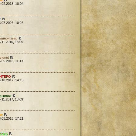
sv
2.02.2018, 10:04
Т
5.07.2026, 10:28
ушной звер
5.11.2016, 18:05
angnut
4.05.2018, 11:13
HTEPO
4.10.2017, 14:15
игвелл
5.11.2017, 13:09
sv
8.05.2018, 17:21
arikS