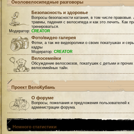
Околовелосипедные разговоры
Безопасность и здоровье
Вопросы безопасности катания, в том числе правовые. 
травмы, падения с велосипеда и как это лечить. Как п
тренироваться.
Модератор:
CREATOR
Фото/видео галерея
Фотки, а так же видеоролики о своих покатушках и сер
кадры
Модератор:
CREATOR
Велосемейки
Обсуждение велосоюзов, покатушек с детьми и прочих
велосемейных тайн.
Проект ВелоКубань
О форуме
Вопросы, пожелания и предложения пользователей к
администрации форума.
Немного статистики