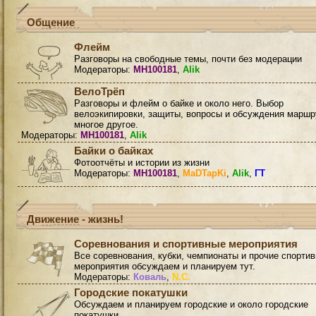
Общение
Флейм
Разговоры на свободные темы, почти без модерации
Модераторы:
MH100181
,
Alik
ВелоТрёп
Разговоры и флейм о байке и около него. Выбор
велоэкипировки, защиты, вопросы и обсуждения маршр
многое другое.
Модераторы:
MH100181
,
Alik
Байки о байках
Фотоотчёты и истории из жизни
Модераторы:
MH100181
,
MaDTapKi
,
Alik
,
ГТ
Движение - жизнь!
Соревнования и спортивные мероприятия
Все соревнования, кубки, чемпионаты и прочие спорти
мероприятия обсуждаем и планируем тут.
Модераторы:
Коваль
,
N.C.
Городские покатушки
Обсуждаем и планируем городские и около городские
покатушки