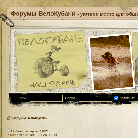
Форумы ВелоКубани
- уютное место для обще
Логин:
Пароль:
Запомнить
Форумы ВелоКубани
Мобильная версия (
WAP
)
Текущее время: 09.08.2026, 10:19