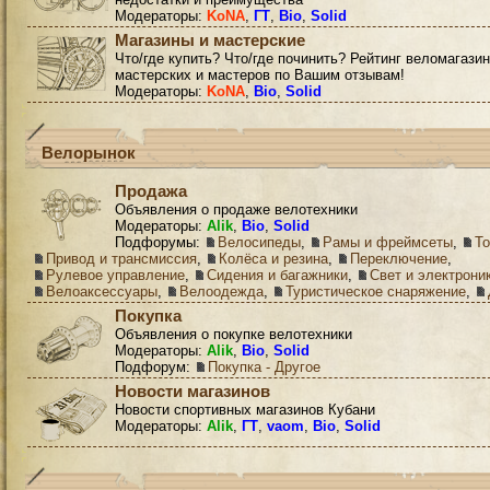
Модераторы:
KoNA
,
ГТ
,
Bio
,
Solid
Магазины и мастерские
Что/где купить? Что/где починить? Рейтинг веломагазин
мастерских и мастеров по Вашим отзывам!
Модераторы:
KoNA
,
Bio
,
Solid
Велорынок
Продажа
Объявления о продаже велотехники
Модераторы:
Alik
,
Bio
,
Solid
Подфорумы:
Велосипеды
,
Рамы и фреймсеты
,
Т
Привод и трансмиссия
,
Колёса и резина
,
Переключение
,
Рулевое управление
,
Сидения и багажники
,
Свет и электрони
Велоаксессуары
,
Велоодежда
,
Туристическое снаряжение
,
Покупка
Объявления о покупке велотехники
Модераторы:
Alik
,
Bio
,
Solid
Подфорум:
Покупка - Другое
Новости магазинов
Новости спортивных магазинов Кубани
Модераторы:
Alik
,
ГТ
,
vaom
,
Bio
,
Solid