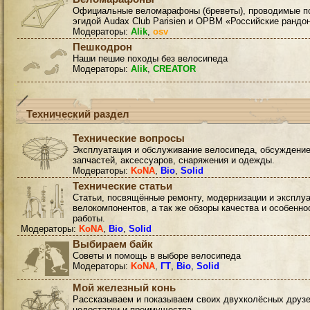
Официальные веломарафоны (бреветы), проводимые п
эгидой Audax Club Parisien и ОРВМ «Российские рандо
Модераторы:
Alik
,
osv
Пешкодрон
Наши пешие походы без велосипеда
Модераторы:
Alik
,
CREATOR
Технический раздел
Технические вопросы
Эксплуатация и обслуживание велосипеда, обсуждени
запчастей, аксессуаров, снаряжения и одежды.
Модераторы:
KoNA
,
Bio
,
Solid
Технические статьи
Статьи, посвящённые ремонту, модернизации и эксплу
велокомпонентов, а так же обзоры качества и особенно
работы.
Модераторы:
KoNA
,
Bio
,
Solid
Выбираем байк
Советы и помощь в выборе велосипеда
Модераторы:
KoNA
,
ГТ
,
Bio
,
Solid
Мой железный конь
Рассказываем и показываем своих двухколёсных друзе
недостатки и преимущества