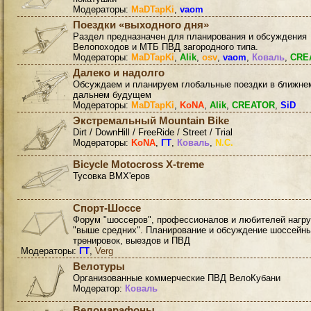
Модераторы:
MaDTapKi
,
vaom
Поездки «выходного дня»
Раздел предназначен для планирования и обсуждения
Велопоходов и МТБ ПВД загородного типа.
Модераторы:
MaDTapKi
,
Alik
,
osv
,
vaom
,
Коваль
,
CRE
Далеко и надолго
Обсуждаем и планируем глобальные поездки в ближне
дальнем будущем
Модераторы:
MaDTapKi
,
KoNA
,
Alik
,
CREATOR
,
SiD
Экстремальный Mountain Bike
Dirt / DownHill / FreeRide / Street / Trial
Модераторы:
KoNA
,
ГТ
,
Коваль
,
N.C.
Bicycle Motocross X-treme
Тусовка BMX'еров
Спорт-Шоссе
Форум "шоссеров", профессионалов и любителей нагру
"выше средних". Планирование и обсуждение шоссейн
тренировок, выездов и ПВД
Модераторы:
ГТ
,
Verg
Велотуры
Организованные коммерческие ПВД ВелоКубани
Модератор:
Коваль
Веломарафоны