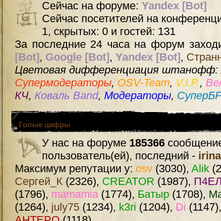
Сейчас на форуме:
Yandex [Bot]
Сейчас посетителей на конференц
1, скрытых: 0 и гостей: 131
За последние 24 часа на форум заходи
[Bot]
,
Google [Bot]
,
Yandex [Bot]
,
Стран
Цветовая дифференциация штанофф:
Супермодераторы
,
OSV-Team
,
V.I.P.
,
Ве
КЧ
,
Коваль Band
,
Модераторы
,
СуперБ
Голые цифры
У нас на форуме
185366
сообщение
пользователь(ей), последний -
irin
Максимум репутации у:
osv
(3030),
Alik
(2
Сергей_К
(2326),
CREATOR
(1987),
П4ЕЛ
(1796),
mamamia
(1774),
Батыр
(1708),
М
(1264),
july75
(1234),
k3ri
(1204),
Di
(1147)
AHTEPO
(1118)