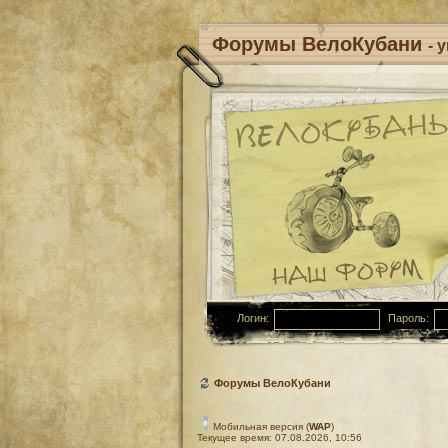
Форумы ВелоКубани
- 
Логин:
Пароль:
Форумы ВелоКубани
Мобильная версия (
WAP
)
Текущее время: 07.08.2026, 10:56