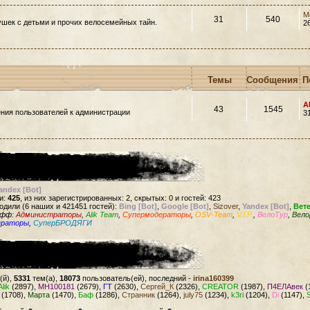
M
31
540
шек с детьми и прочих велосемейных тайн.
2
Темы
Сообщения
П
A
43
1545
ния пользователей к администрации
3
andex [Bot]
и:
425
, из них зарегистрированных: 2, скрытых: 0 и гостей: 423
одили (6 наших и 421451 гостей):
Bing [Bot]
,
Google [Bot]
,
Sizover
,
Yandex [Bot]
,
Вет
офф:
Администраторы
,
Alik Team
,
Супермодераторы
,
OSV-Team
,
V.I.P.
,
ВелоТур
,
Вело
ераторы
,
СуперБРОДЯГИ
(й),
5331
тем(а),
18073
пользователь(ей), последний -
irina160399
Alik
(2897),
MH100181
(2679),
ГТ
(2630),
Сергей_К
(2326),
CREATOR
(1987),
П4ЕЛАвек
(
(1708),
Марта
(1470),
Баф
(1286),
Странник
(1264),
july75
(1234),
k3ri
(1204),
Di
(1147),