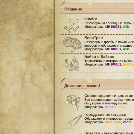
Общение
Флейм
Разговоры на свободные темы, 
Модераторы:
MH100181
,
Alik
ВелоТрёп
Разговоры и флейм о байке и ок
вопросы и обсуждения маршруто
Модераторы:
MH100181
,
Alik
Байки о байках
Фотоотчёты и истории из жизни
Модераторы:
MH100181
,
MaDTa
Движение - жизнь!
Соревнования и спорти
Все соревнования, кубки, чемп
обсуждаем и планируем тут.
Модераторы:
Коваль
,
N.C.
Городские покатушки
Обсуждаем и планируем городск
Модераторы:
MaDTapKi
,
vaom
Поездки «выходного дня