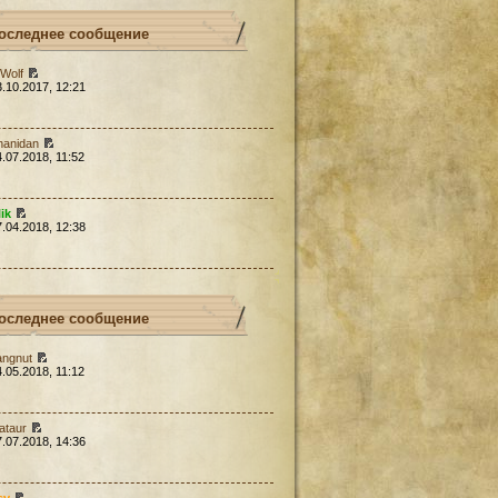
оследнее сообщение
Wolf
3.10.2017, 12:21
hanidan
4.07.2018, 11:52
lik
7.04.2018, 12:38
оследнее сообщение
angnut
4.05.2018, 11:12
ataur
7.07.2018, 14:36