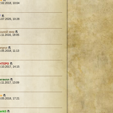
sv
2.02.2018, 10:04
Т
5.07.2026, 10:28
ушной звер
5.11.2016, 18:05
angnut
4.05.2018, 11:13
HTEPO
4.10.2017, 14:15
игвелл
5.11.2017, 13:09
sv
8.05.2018, 17:21
arikS