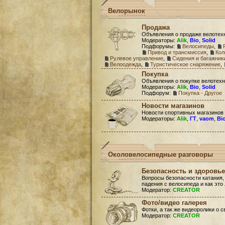
Велорынок
Продажа
Объявления о продаже велотех
Модераторы:
Alik
,
Bio
,
Solid
Подфорумы:
Велосипеды
,
Привод и трансмиссия
,
Кол
Рулевое управление
,
Сидения и багажник
Велоодежда
,
Туристическое снаряжение
,
Покупка
Объявления о покупке велотехн
Модераторы:
Alik
,
Bio
,
Solid
Подфорум:
Покупка - Другое
Новости магазинов
Новости спортивных магазинов
Модераторы:
Alik
,
ГТ
,
vaom
,
Bi
Околовелосипедные разговоры
Безопасность и здоровье
Вопросы безопасности катания,
падения с велосипеда и как это
Модератор:
CREATOR
Фото/видео галерея
Фотки, а так же видеоролики о 
Модератор:
CREATOR