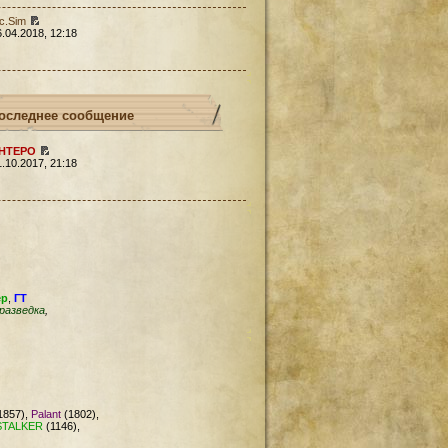
c.Sim
6.04.2018, 12:18
оследнее сообщение
HTEPO
1.10.2017, 21:18
ер
,
ГТ
разведка
,
1857),
Palant
(1802),
STALKER
(1146),