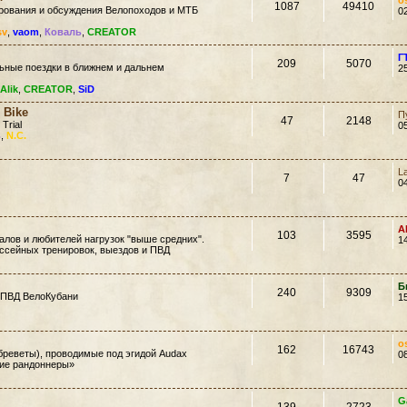
o
1087
49410
ирования и обсуждения Велопоходов и МТБ
0
sv
,
vaom
,
Коваль
,
CREATOR
Г
209
5070
ьные поездки в ближнем и дальнем
2
Alik
,
CREATOR
,
SiD
 Bike
П
47
2148
 Trial
0
ь
,
N.C.
L
7
47
0
A
103
3595
лов и любителей нагрузок "выше средних".
1
ссейных тренировок, выездов и ПВД
Б
240
9309
 ПВД ВелоКубани
1
o
162
16743
еветы), проводимые под эгидой Audax
0
кие рандоннеры»
G