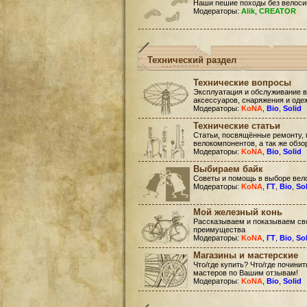
Наши пешие походы без велоси
Модераторы:
Alik
,
CREATOR
Технический раздел
Технические вопросы
Эксплуатация и обслуживание в
аксессуаров, снаряжения и оде
Модераторы:
KoNA
,
Bio
,
Solid
Технические статьи
Статьи, посвящённые ремонту, 
велокомпонентов, а так же обзо
Модераторы:
KoNA
,
Bio
,
Solid
Выбираем байк
Советы и помощь в выборе вел
Модераторы:
KoNA
,
ГТ
,
Bio
,
So
Мой железный конь
Рассказываем и показываем сво
преимущества
Модераторы:
KoNA
,
ГТ
,
Bio
,
So
Магазины и мастерские
Что/где купить? Что/где почини
мастеров по Вашим отзывам!
Модераторы:
KoNA
,
Bio
,
Solid