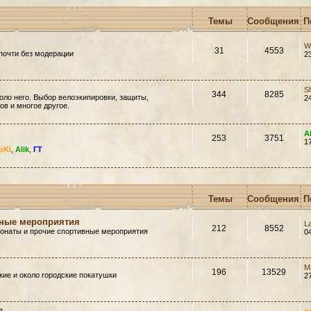
Темы
Сообщения
П
W
31
4553
почти без модерации
2
S
344
8285
оло него. Выбор велоэкипировки, защиты,
2
в и многое другое.
A
253
3751
1
pKi
,
Alik
,
ГТ
Темы
Сообщения
П
вные мероприятия
L
212
8552
ионаты и прочие спортивные мероприятия
0
M
196
13529
ие и около городские покатушки
2
»