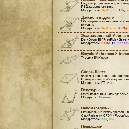
Раздел предназначен для план
ПВД загородного типа.
Модераторы:
MaDTapKi
,
Alik
,
o
Далеко и надолго
Обсуждаем и планируем глобал
будущем
Модераторы:
MaDTapKi
,
KoNA
,
Экстремальный Mountain
Dirt / DownHill / FreeRide / Street /
Модераторы:
KoNA
,
ГТ
,
Ковал
Bicycle Motocross X-treme
Тусовка BMX'еров
Спорт-Шоссе
Форум "шоссеров", профессиона
Планирование и обсуждение шо
Модераторы:
ГТ
,
Verg
Велотуры
Организованные коммерческие
Модератор:
Коваль
Веломарафоны
Официальные веломарафоны (бр
Club Parisien и ОРВМ «Российс
Модераторы:
Alik
,
osv
Пешкодрон