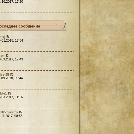
1.10.2017, 17:20
оследнее сообщение
a[x]
5.01.2018, 17:54
l-ex
3.09.2017, 17:43
rivet85
1.09.2018, 09:44
ddie1
5.03.2017, 11:16
em65maestro
1.11.2017, 08:56