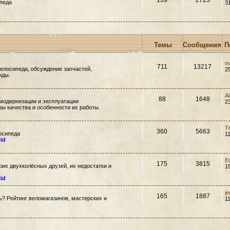
139
2723
педа
3
Темы
Сообщения
П
m
711
13217
елосипеда, обсуждение запчастей,
2
жды.
A
88
1648
модернизации и эксплуатации
2
ры качества и особенности их работы.
T
360
5663
осипеда
1
lid
E
175
3815
их двухколёсных друзей, их недостатки и
1
lid
j
165
1887
ть? Рейтинг веломагазинов, мастерских и
1