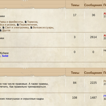
Темы
Сообщения
П
A
17
36
ники
1
Рамы и фреймсеты
,
Тормоза
,
ёса и резина
,
Переключение
,
и
,
Свет и электроника
,
Велоаксессуары
,
Другое
A
3
2614
ики
2
Н
0
0
 Кубани
o
,
Solid
Темы
Сообщения
П
Р
84
2225
 в том числе правовые. А также травмы,
2
 лечить. Как правильно тренироваться.
Г
108
1487
своих покатушках и серьезные кадры
3