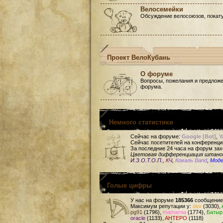
Велосемейки
Обсуждение велосоюзов, покату
Проект ВелоКубань
О форуме
Вопросы, пожелания и предложе
форума.
Немного статистики
Сейчас на форуме:
Google [Bot]
,
Y
Сейчас посетителей на конференци
За последние 24 часа на форум зах
Цветовая дифференциация штан
И.З.О.Т.О.П.
,
КЧ
,
Коваль Band
,
Мод
Голые цифры
У нас на форуме
185366
сообщение
Максимум репутации у:
osv
(3030),
pg91
(1796),
mamamia
(1774),
Батыр
oracle
(1133),
AHTEPO
(1118)