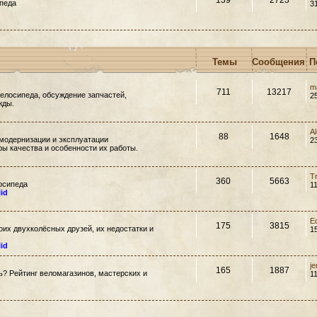
139
2723
педа
3
Темы
Сообщения
П
m
711
13217
елосипеда, обсуждение запчастей,
2
жды.
A
88
1648
модернизации и эксплуатации
2
ры качества и особенности их работы.
T
360
5663
осипеда
1
lid
E
175
3815
их двухколёсных друзей, их недостатки и
1
lid
j
165
1887
ть? Рейтинг веломагазинов, мастерских и
1