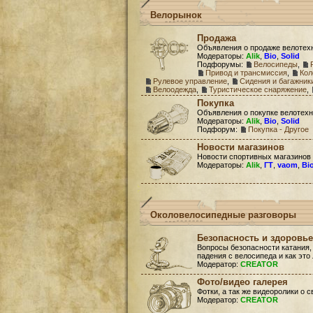
Велорынок
Продажа
Объявления о продаже велотех
Модераторы:
Alik
,
Bio
,
Solid
Подфорумы:
Велосипеды
,
Привод и трансмиссия
,
Кол
Рулевое управление
,
Сидения и багажник
Велоодежда
,
Туристическое снаряжение
,
Покупка
Объявления о покупке велотехн
Модераторы:
Alik
,
Bio
,
Solid
Подфорум:
Покупка - Другое
Новости магазинов
Новости спортивных магазинов
Модераторы:
Alik
,
ГТ
,
vaom
,
Bi
Околовелосипедные разговоры
Безопасность и здоровье
Вопросы безопасности катания,
падения с велосипеда и как это
Модератор:
CREATOR
Фото/видео галерея
Фотки, а так же видеоролики о 
Модератор:
CREATOR