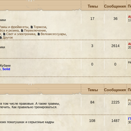
Темы
Сообщения
П
A
17
36
ники
1
Рамы и фреймсеты
,
Тормоза
,
ёса и резина
,
Переключение
,
и
,
Свет и электроника
,
Велоаксессуары
,
Другое
A
3
2614
ики
2
Н
0
0
 Кубани
o
,
Solid
Темы
Сообщения
П
Р
84
2225
 в том числе правовые. А также травмы,
2
 лечить. Как правильно тренироваться.
Г
108
1487
своих покатушках и серьезные кадры
3