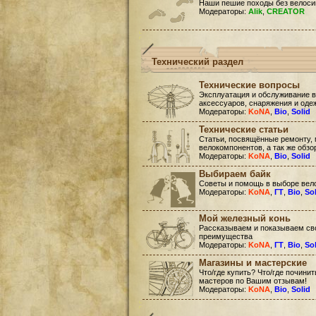
Наши пешие походы без велоси
Модераторы:
Alik
,
CREATOR
Технический раздел
Технические вопросы
Эксплуатация и обслуживание в
аксессуаров, снаряжения и оде
Модераторы:
KoNA
,
Bio
,
Solid
Технические статьи
Статьи, посвящённые ремонту, 
велокомпонентов, а так же обзо
Модераторы:
KoNA
,
Bio
,
Solid
Выбираем байк
Советы и помощь в выборе вел
Модераторы:
KoNA
,
ГТ
,
Bio
,
So
Мой железный конь
Рассказываем и показываем сво
преимущества
Модераторы:
KoNA
,
ГТ
,
Bio
,
So
Магазины и мастерские
Что/где купить? Что/где почини
мастеров по Вашим отзывам!
Модераторы:
KoNA
,
Bio
,
Solid