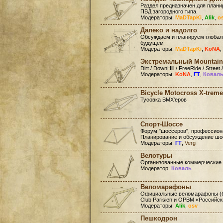
Раздел предназначен для план
ПВД загородного типа.
Модераторы:
MaDTapKi
,
Alik
,
o
Далеко и надолго
Обсуждаем и планируем глобал
будущем
Модераторы:
MaDTapKi
,
KoNA
,
Экстремальный Mountain
Dirt / DownHill / FreeRide / Street /
Модераторы:
KoNA
,
ГТ
,
Ковал
Bicycle Motocross X-treme
Тусовка BMX'еров
Спорт-Шоссе
Форум "шоссеров", профессиона
Планирование и обсуждение шо
Модераторы:
ГТ
,
Verg
Велотуры
Организованные коммерческие
Модератор:
Коваль
Веломарафоны
Официальные веломарафоны (бр
Club Parisien и ОРВМ «Российс
Модераторы:
Alik
,
osv
Пешкодрон