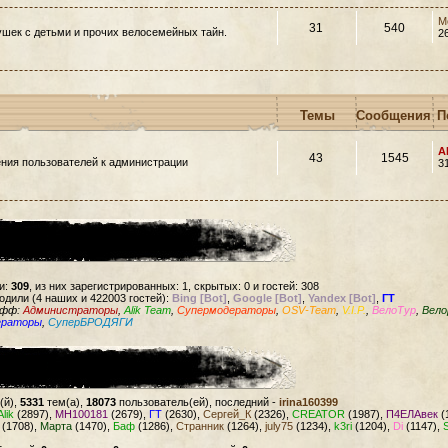
M
31
540
шек с детьми и прочих велосемейных тайн.
2
Темы
Сообщения
П
A
43
1545
ния пользователей к администрации
3
и:
309
, из них зарегистрированных: 1, скрытых: 0 и гостей: 308
одили (4 наших и 422003 гостей):
Bing [Bot]
,
Google [Bot]
,
Yandex [Bot]
,
ГТ
офф:
Администраторы
,
Alik Team
,
Супермодераторы
,
OSV-Team
,
V.I.P.
,
ВелоТур
,
Вело
ераторы
,
СуперБРОДЯГИ
(й),
5331
тем(а),
18073
пользователь(ей), последний -
irina160399
Alik
(2897),
MH100181
(2679),
ГТ
(2630),
Сергей_К
(2326),
CREATOR
(1987),
П4ЕЛАвек
(
(1708),
Марта
(1470),
Баф
(1286),
Странник
(1264),
july75
(1234),
k3ri
(1204),
Di
(1147),