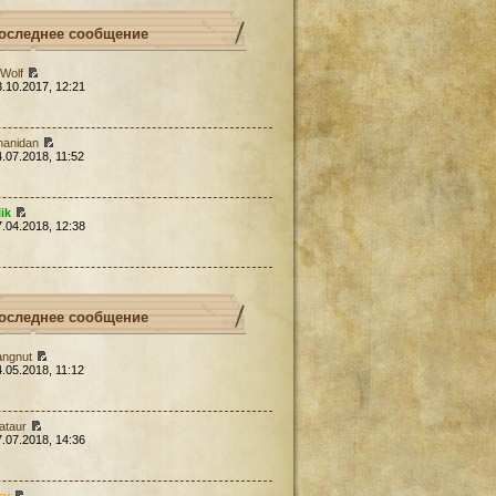
оследнее сообщение
Wolf
3.10.2017, 12:21
hanidan
4.07.2018, 11:52
lik
7.04.2018, 12:38
оследнее сообщение
angnut
4.05.2018, 11:12
ataur
7.07.2018, 14:36