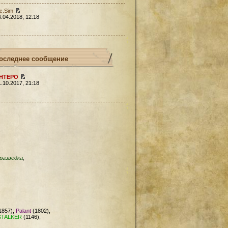
c.Sim
6.04.2018, 12:18
оследнее сообщение
HTEPO
1.10.2017, 21:18
разведка
,
1857),
Palant
(1802),
STALKER
(1146),