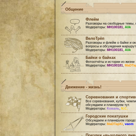
Общение
Флейм
Разговоры на свободные темы, 
Модераторы:
MH100181
,
Alik
ВелоТрёп
Разговоры и флейм о байке и ок
вопросы и обсуждения маршруто
Модераторы:
MH100181
,
Alik
Байки о байках
Фотоотчёты и истории из жизни
Модераторы:
MH100181
,
MaDTa
Движение - жизнь!
Соревнования и спорти
Все соревнования, кубки, чемп
обсуждаем и планируем тут.
Модераторы:
Коваль
,
N.C.
Городские покатушки
Обсуждаем и планируем городск
Модераторы:
MaDTapKi
,
vaom
Поездки «выходного дня