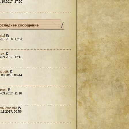
1.10.2017, 17:20
оследнее сообщение
a[x]
5.01.2018, 17:54
l-ex
3.09.2017, 17:43
rivet85
1.09.2018, 09:44
ddie1
5.03.2017, 11:16
em65maestro
1.11.2017, 08:56