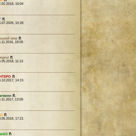
sv
2.02.2018, 10:04
Т
5.07.2026, 10:28
ушной звер
5.11.2016, 18:05
angnut
4.05.2018, 11:13
HTEPO
4.10.2017, 14:15
игвелл
5.11.2017, 13:09
sv
8.05.2018, 17:21
arikS