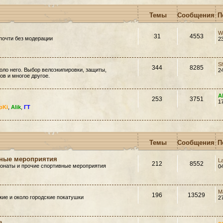
Темы
Сообщения
П
W
31
4553
почти без модерации
2
S
344
8285
оло него. Выбор велоэкипировки, защиты,
2
в и многое другое.
A
253
3751
1
pKi
,
Alik
,
ГТ
Темы
Сообщения
П
вные мероприятия
L
212
8552
ионаты и прочие спортивные мероприятия
0
M
196
13529
ие и около городские покатушки
2
»