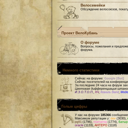
Велосемейки
Обсуждение велосоюзов, покату
Проект ВелоКубань
О форуме
Вопросы, пожелания и предложе
форума.
Немного статистики
Сейчас на форуме:
Google [Bot]
Сейчас посетителей на конференци
За последние 24 часа на форум зах
Цветовая дифференциация штан
И.З.О.Т.О.П.
,
КЧ
,
Коваль Band
,
Мод
Голые цифры
У нас на форуме
185366
сообщение
Максимум репутации у:
osv
(3030),
pg91
(1796),
mamamia
(1774),
Батыр
oracle
(1133),
AHTEPO
(1118)