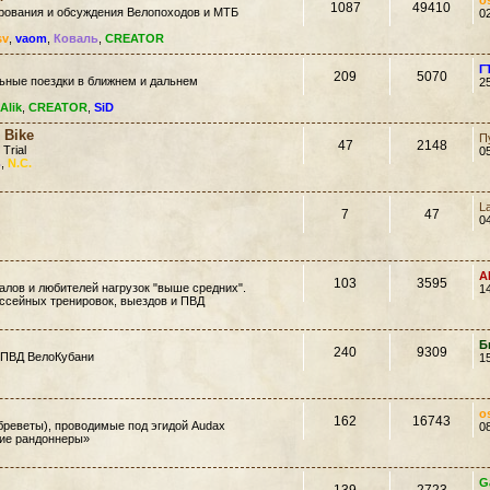
o
1087
49410
ирования и обсуждения Велопоходов и МТБ
0
sv
,
vaom
,
Коваль
,
CREATOR
Г
209
5070
ьные поездки в ближнем и дальнем
2
Alik
,
CREATOR
,
SiD
 Bike
П
47
2148
 Trial
0
ь
,
N.C.
L
7
47
0
A
103
3595
лов и любителей нагрузок "выше средних".
1
ссейных тренировок, выездов и ПВД
Б
240
9309
 ПВД ВелоКубани
1
o
162
16743
еветы), проводимые под эгидой Audax
0
кие рандоннеры»
G