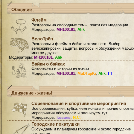
Общение
Флейм
Разговоры на свободные темы, почти без модерации
Модераторы:
MH100181
,
Alik
ВелоТрёп
Разговоры и флейм о байке и около него. Выбор
велоэкипировки, защиты, вопросы и обсуждения маршр
многое другое.
Модераторы:
MH100181
,
Alik
Байки о байках
Фотоотчёты и истории из жизни
Модераторы:
MH100181
,
MaDTapKi
,
Alik
,
ГТ
Движение - жизнь!
Соревнования и спортивные мероприятия
Все соревнования, кубки, чемпионаты и прочие спорти
мероприятия обсуждаем и планируем тут.
Модераторы:
Коваль
,
N.C.
Городские покатушки
Обсуждаем и планируем городские и около городские
покатушки