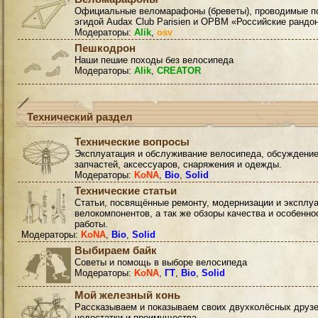
Официальные веломарафоны (бреветы), проводимые п
эгидой Audax Club Parisien и ОРВМ «Российские рандо
Модераторы:
Alik
,
osv
Пешкодрон
Наши пешие походы без велосипеда
Модераторы:
Alik
,
CREATOR
Технический раздел
Технические вопросы
Эксплуатация и обслуживание велосипеда, обсуждени
запчастей, аксессуаров, снаряжения и одежды.
Модераторы:
KoNA
,
Bio
,
Solid
Технические статьи
Статьи, посвящённые ремонту, модернизации и эксплу
велокомпонентов, а так же обзоры качества и особенно
работы.
Модераторы:
KoNA
,
Bio
,
Solid
Выбираем байк
Советы и помощь в выборе велосипеда
Модераторы:
KoNA
,
ГТ
,
Bio
,
Solid
Мой железный конь
Рассказываем и показываем своих двухколёсных друзе
недостатки и преимущества