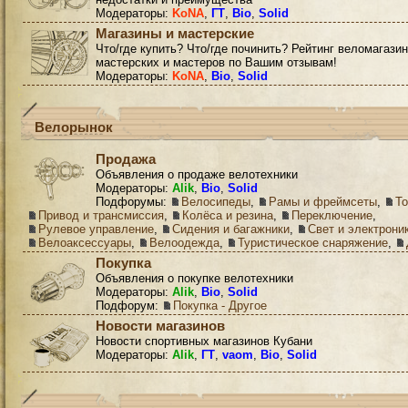
Модераторы:
KoNA
,
ГТ
,
Bio
,
Solid
Магазины и мастерские
Что/где купить? Что/где починить? Рейтинг веломагазин
мастерских и мастеров по Вашим отзывам!
Модераторы:
KoNA
,
Bio
,
Solid
Велорынок
Продажа
Объявления о продаже велотехники
Модераторы:
Alik
,
Bio
,
Solid
Подфорумы:
Велосипеды
,
Рамы и фреймсеты
,
Т
Привод и трансмиссия
,
Колёса и резина
,
Переключение
,
Рулевое управление
,
Сидения и багажники
,
Свет и электрони
Велоаксессуары
,
Велоодежда
,
Туристическое снаряжение
,
Покупка
Объявления о покупке велотехники
Модераторы:
Alik
,
Bio
,
Solid
Подфорум:
Покупка - Другое
Новости магазинов
Новости спортивных магазинов Кубани
Модераторы:
Alik
,
ГТ
,
vaom
,
Bio
,
Solid