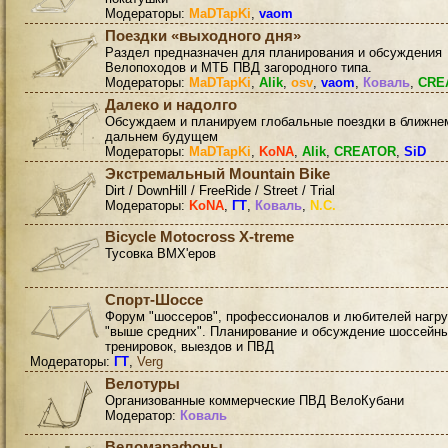
Модераторы:
MaDTapKi
,
vaom
Поездки «выходного дня»
Раздел предназначен для планирования и обсуждения
Велопоходов и МТБ ПВД загородного типа.
Модераторы:
MaDTapKi
,
Alik
,
osv
,
vaom
,
Коваль
,
CRE
Далеко и надолго
Обсуждаем и планируем глобальные поездки в ближне
дальнем будущем
Модераторы:
MaDTapKi
,
KoNA
,
Alik
,
CREATOR
,
SiD
Экстремальный Mountain Bike
Dirt / DownHill / FreeRide / Street / Trial
Модераторы:
KoNA
,
ГТ
,
Коваль
,
N.C.
Bicycle Motocross X-treme
Тусовка BMX'еров
Спорт-Шоссе
Форум "шоссеров", профессионалов и любителей нагру
"выше средних". Планирование и обсуждение шоссейн
тренировок, выездов и ПВД
Модераторы:
ГТ
,
Verg
Велотуры
Организованные коммерческие ПВД ВелоКубани
Модератор:
Коваль
Веломарафоны