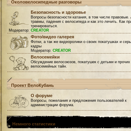
Околовелосипедные разговоры
Безопасность и здоровье
Вопросы безопасности катания, в том числе правовые. 
травмы, падения с велосипеда и как это лечить. Как п
тренироваться.
Модератор:
CREATOR
Фото/видео галерея
Фотки, а так же видеоролики о своих покатушках и сер
кадры
Модератор:
CREATOR
Велосемейки
Обсуждение велосоюзов, покатушек с детьми и прочих
велосемейных тайн.
Проект ВелоКубань
О форуме
Вопросы, пожелания и предложения пользователей к
администрации форума.
Немного статистики