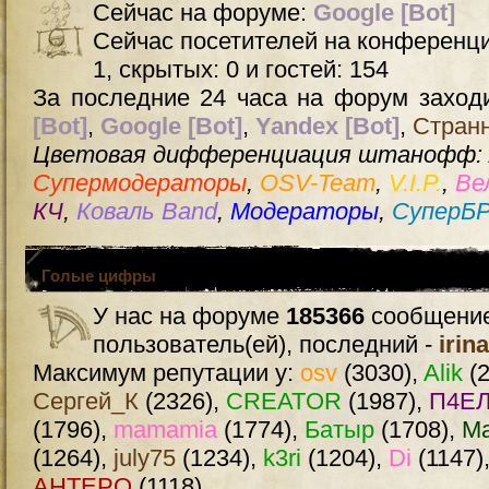
Сейчас на форуме:
Google [Bot]
Сейчас посетителей на конференц
1, скрытых: 0 и гостей: 154
За последние 24 часа на форум заходи
[Bot]
,
Google [Bot]
,
Yandex [Bot]
,
Стран
Цветовая дифференциация штанофф:
Супермодераторы
,
OSV-Team
,
V.I.P.
,
Ве
КЧ
,
Коваль Band
,
Модераторы
,
СуперБ
Голые цифры
У нас на форуме
185366
сообщение
пользователь(ей), последний -
irin
Максимум репутации у:
osv
(3030),
Alik
(2
Сергей_К
(2326),
CREATOR
(1987),
П4ЕЛ
(1796),
mamamia
(1774),
Батыр
(1708),
М
(1264),
july75
(1234),
k3ri
(1204),
Di
(1147)
AHTEPO
(1118)