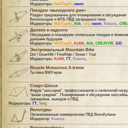
Модераторы:
MaDTapKi
,
vaom
Поездки «выходного дня»
Раздел предназначен для планирования и обсуждения
Велопоходов и МТБ ПВД загородного типа.
Модераторы:
MaDTapKi
,
Alik
,
osv
,
vaom
,
Коваль
,
CRE
Далеко и надолго
Обсуждаем и планируем глобальные поездки в ближне
дальнем будущем
Модераторы:
MaDTapKi
,
KoNA
,
Alik
,
CREATOR
,
SiD
Экстремальный Mountain Bike
Dirt / DownHill / FreeRide / Street / Trial
Модераторы:
KoNA
,
ГТ
,
Коваль
,
N.C.
Bicycle Motocross X-treme
Тусовка BMX'еров
Спорт-Шоссе
Форум "шоссеров", профессионалов и любителей нагру
"выше средних". Планирование и обсуждение шоссейн
тренировок, выездов и ПВД
Модераторы:
ГТ
,
Verg
Велотуры
Организованные коммерческие ПВД ВелоКубани
Модератор:
Коваль
Веломарафоны