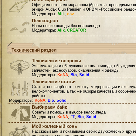
Официальные веломарафоны (бреветы), проводимые п
эгидой Audax Club Parisien и ОРВМ «Российские рандо
Модераторы:
Alik
,
osv
Пешкодрон
Наши пешие походы без велосипеда
Модераторы:
Alik
,
CREATOR
Технический раздел
Технические вопросы
Эксплуатация и обслуживание велосипеда, обсуждени
запчастей, аксессуаров, снаряжения и одежды.
Модераторы:
KoNA
,
Bio
,
Solid
Технические статьи
Статьи, посвящённые ремонту, модернизации и эксплу
велокомпонентов, а так же обзоры качества и особенно
работы.
Модераторы:
KoNA
,
Bio
,
Solid
Выбираем байк
Советы и помощь в выборе велосипеда
Модераторы:
KoNA
,
ГТ
,
Bio
,
Solid
Мой железный конь
Рассказываем и показываем своих двухколёсных друзе
недостатки и преимущества