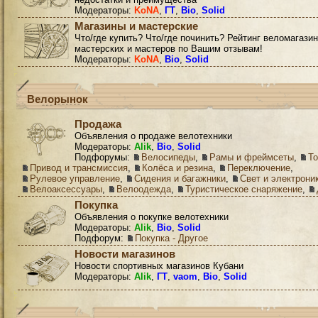
Модераторы:
KoNA
,
ГТ
,
Bio
,
Solid
Магазины и мастерские
Что/где купить? Что/где починить? Рейтинг веломагазин
мастерских и мастеров по Вашим отзывам!
Модераторы:
KoNA
,
Bio
,
Solid
Велорынок
Продажа
Объявления о продаже велотехники
Модераторы:
Alik
,
Bio
,
Solid
Подфорумы:
Велосипеды
,
Рамы и фреймсеты
,
Т
Привод и трансмиссия
,
Колёса и резина
,
Переключение
,
Рулевое управление
,
Сидения и багажники
,
Свет и электрони
Велоаксессуары
,
Велоодежда
,
Туристическое снаряжение
,
Покупка
Объявления о покупке велотехники
Модераторы:
Alik
,
Bio
,
Solid
Подфорум:
Покупка - Другое
Новости магазинов
Новости спортивных магазинов Кубани
Модераторы:
Alik
,
ГТ
,
vaom
,
Bio
,
Solid