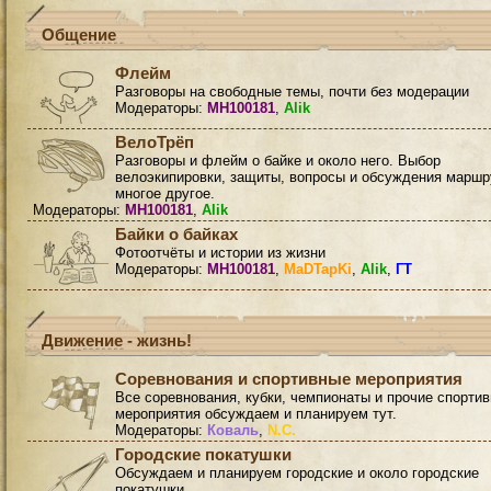
Общение
Флейм
Разговоры на свободные темы, почти без модерации
Модераторы:
MH100181
,
Alik
ВелоТрёп
Разговоры и флейм о байке и около него. Выбор
велоэкипировки, защиты, вопросы и обсуждения маршр
многое другое.
Модераторы:
MH100181
,
Alik
Байки о байках
Фотоотчёты и истории из жизни
Модераторы:
MH100181
,
MaDTapKi
,
Alik
,
ГТ
Движение - жизнь!
Соревнования и спортивные мероприятия
Все соревнования, кубки, чемпионаты и прочие спорти
мероприятия обсуждаем и планируем тут.
Модераторы:
Коваль
,
N.C.
Городские покатушки
Обсуждаем и планируем городские и около городские
покатушки