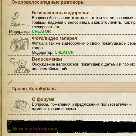
Околовелосипедные разговоры
Безопасность и здоровье
Вопросы безопасности катания, в том числе правовые. 
травмы, падения с велосипеда и как это лечить. Как п
тренироваться.
Модератор:
CREATOR
Фото/видео галерея
Фотки, а так же видеоролики о своих покатушках и сер
кадры
Модератор:
CREATOR
Велосемейки
Обсуждение велосоюзов, покатушек с детьми и прочих
велосемейных тайн.
Проект ВелоКубань
О форуме
Вопросы, пожелания и предложения пользователей к
администрации форума.
Немного статистики