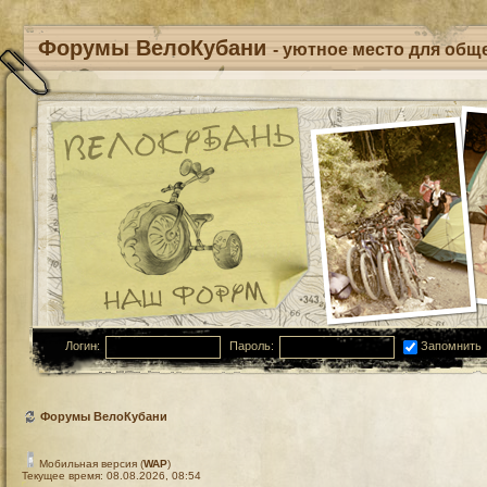
Форумы ВелоКубани
- уютное место для обще
Логин:
Пароль:
Запомнить
Форумы ВелоКубани
Мобильная версия (
WAP
)
Текущее время: 08.08.2026, 08:54