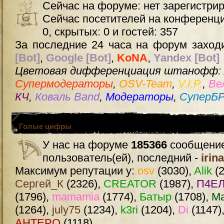
Сейчас на форуме: нет зарегистри
Сейчас посетителей на конференц
0, скрытых: 0 и гостей: 357
За последние 24 часа на форум заходи
[Bot]
,
Google [Bot]
,
KoNA
,
Yandex [Bot]
Цветовая дифференциация штанофф:
Супермодераторы
,
OSV-Team
,
V.I.P.
,
Ве
КЧ
,
Коваль Band
,
Модераторы
,
СуперБ
Голые цифры
У нас на форуме
185366
сообщение
пользователь(ей), последний -
irin
Максимум репутации у:
osv
(3030),
Alik
(2
Сергей_К
(2326),
CREATOR
(1987),
П4ЕЛ
(1796),
mamamia
(1774),
Батыр
(1708),
М
(1264),
july75
(1234),
k3ri
(1204),
Di
(1147)
AHTEPO
(1118)