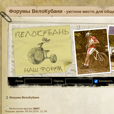
Форумы ВелоКубани
- уютное место для обще
Логин:
Пароль:
Запомнить
Форумы ВелоКубани
Мобильная версия (
WAP
)
Текущее время: 09.08.2026, 21:36