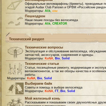
Официальные веломарафоны (бреветы), проводимые п
эгидой Audax Club Parisien и ОРВМ «Российские рандо
Модераторы:
Alik
,
osv
Пешкодрон
Наши пешие походы без велосипеда
Модераторы:
Alik
,
CREATOR
Технический раздел
Технические вопросы
Эксплуатация и обслуживание велосипеда, обсуждени
запчастей, аксессуаров, снаряжения и одежды.
Модераторы:
KoNA
,
Bio
,
Solid
Технические статьи
Статьи, посвящённые ремонту, модернизации и эксплу
велокомпонентов, а так же обзоры качества и особенно
работы.
Модераторы:
KoNA
,
Bio
,
Solid
Выбираем байк
Советы и помощь в выборе велосипеда
Модераторы:
KoNA
,
ГТ
,
Bio
,
Solid
Мой железный конь
Рассказываем и показываем своих двухколёсных друзе
недостатки и преимущества