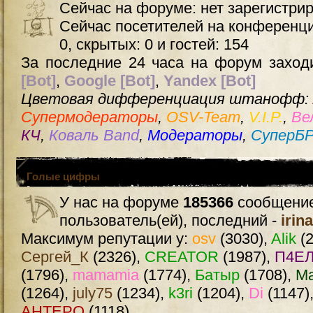
Сейчас на форуме: нет зарегистри
Сейчас посетителей на конференц
0, скрытых: 0 и гостей: 154
За последние 24 часа на форум заходи
[Bot]
,
Google [Bot]
,
Yandex [Bot]
Цветовая дифференциация штанофф:
Супермодераторы
,
OSV-Team
,
V.I.P.
,
Ве
КЧ
,
Коваль Band
,
Модераторы
,
СуперБ
Голые цифры
У нас на форуме
185366
сообщение
пользователь(ей), последний -
irin
Максимум репутации у:
osv
(3030),
Alik
(2
Сергей_К
(2326),
CREATOR
(1987),
П4ЕЛ
(1796),
mamamia
(1774),
Батыр
(1708),
М
(1264),
july75
(1234),
k3ri
(1204),
Di
(1147)
AHTEPO
(1118)