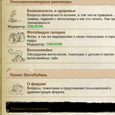
Околовелосипедные разговоры
Безопасность и здоровье
Вопросы безопасности катания, в том числе правовые. 
травмы, падения с велосипеда и как это лечить. Как п
тренироваться.
Модератор:
CREATOR
Фото/видео галерея
Фотки, а так же видеоролики о своих покатушках и сер
кадры
Модератор:
CREATOR
Велосемейки
Обсуждение велосоюзов, покатушек с детьми и прочих
велосемейных тайн.
Проект ВелоКубань
О форуме
Вопросы, пожелания и предложения пользователей к
администрации форума.
Немного статистики