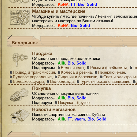
Модераторы:
KoNA
,
ГТ
,
Bio
,
Solid
Магазины и мастерские
Что/где купить? Что/где починить? Рейтинг веломагазин
мастерских и мастеров по Вашим отзывам!
Модераторы:
KoNA
,
Bio
,
Solid
Велорынок
Продажа
Объявления о продаже велотехники
Модераторы:
Alik
,
Bio
,
Solid
Подфорумы:
Велосипеды
,
Рамы и фреймсеты
,
Т
Привод и трансмиссия
,
Колёса и резина
,
Переключение
,
Рулевое управление
,
Сидения и багажники
,
Свет и электрони
Велоаксессуары
,
Велоодежда
,
Туристическое снаряжение
,
Покупка
Объявления о покупке велотехники
Модераторы:
Alik
,
Bio
,
Solid
Подфорум:
Покупка - Другое
Новости магазинов
Новости спортивных магазинов Кубани
Модераторы:
Alik
,
ГТ
,
vaom
,
Bio
,
Solid