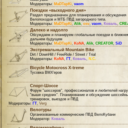
Модераторы:
MaDTapKi
,
vaom
Поездки «выходного дня»
Раздел предназначен для планирования и обсуждения
Велопоходов и МТБ ПВД загородного типа.
Модераторы:
MaDTapKi
,
Alik
,
osv
,
vaom
,
Коваль
,
CRE
Далеко и надолго
Обсуждаем и планируем глобальные поездки в ближне
дальнем будущем
Модераторы:
MaDTapKi
,
KoNA
,
Alik
,
CREATOR
,
SiD
Экстремальный Mountain Bike
Dirt / DownHill / FreeRide / Street / Trial
Модераторы:
KoNA
,
ГТ
,
Коваль
,
N.C.
Bicycle Motocross X-treme
Тусовка BMX'еров
Спорт-Шоссе
Форум "шоссеров", профессионалов и любителей нагру
"выше средних". Планирование и обсуждение шоссейн
тренировок, выездов и ПВД
Модераторы:
ГТ
,
Verg
Велотуры
Организованные коммерческие ПВД ВелоКубани
Модератор:
Коваль
Веломарафоны