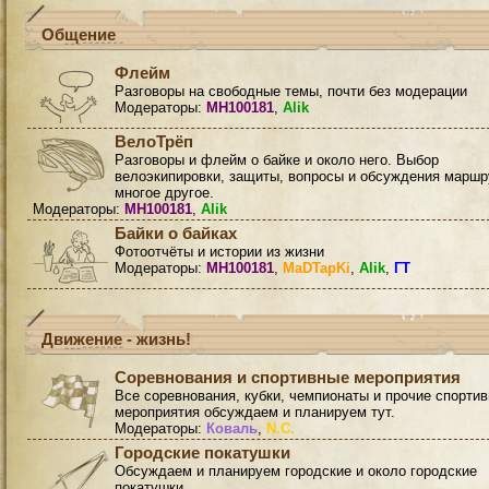
Общение
Флейм
Разговоры на свободные темы, почти без модерации
Модераторы:
MH100181
,
Alik
ВелоТрёп
Разговоры и флейм о байке и около него. Выбор
велоэкипировки, защиты, вопросы и обсуждения маршр
многое другое.
Модераторы:
MH100181
,
Alik
Байки о байках
Фотоотчёты и истории из жизни
Модераторы:
MH100181
,
MaDTapKi
,
Alik
,
ГТ
Движение - жизнь!
Соревнования и спортивные мероприятия
Все соревнования, кубки, чемпионаты и прочие спорти
мероприятия обсуждаем и планируем тут.
Модераторы:
Коваль
,
N.C.
Городские покатушки
Обсуждаем и планируем городские и около городские
покатушки