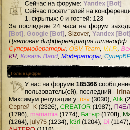
Сейчас на форуме:
Yandex [Bot]
Сейчас посетителей на конференц
1, скрытых: 0 и гостей: 123
За последние 24 часа на форум заходи
[Bot]
,
Google [Bot]
,
Sizover
,
Yandex [Bot
Цветовая дифференциация штанофф:
Супермодераторы
,
OSV-Team
,
V.I.P.
,
Ве
КЧ
,
Коваль Band
,
Модераторы
,
СуперБ
Голые цифры
У нас на форуме
185366
сообщение
пользователь(ей), последний -
irin
Максимум репутации у:
osv
(3030),
Alik
(2
Сергей_К
(2326),
CREATOR
(1987),
П4ЕЛ
(1796),
mamamia
(1774),
Батыр
(1708),
М
(1264),
july75
(1234),
k3ri
(1204),
Di
(1147)
AHTEPO
(1118)