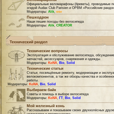
Официальные веломарафоны (бреветы), проводимые п
эгидой Audax Club Parisien и ОРВМ «Российские рандо
Модераторы:
Alik
,
osv
Пешкодрон
Наши пешие походы без велосипеда
Модераторы:
Alik
,
CREATOR
Технический раздел
Технические вопросы
Эксплуатация и обслуживание велосипеда, обсуждени
запчастей, аксессуаров, снаряжения и одежды.
Модераторы:
KoNA
,
Bio
,
Solid
Технические статьи
Статьи, посвящённые ремонту, модернизации и эксплу
велокомпонентов, а так же обзоры качества и особенно
работы.
Модераторы:
KoNA
,
Bio
,
Solid
Выбираем байк
Советы и помощь в выборе велосипеда
Модераторы:
KoNA
,
ГТ
,
Bio
,
Solid
Мой железный конь
Рассказываем и показываем своих двухколёсных друзе
недостатки и преимущества