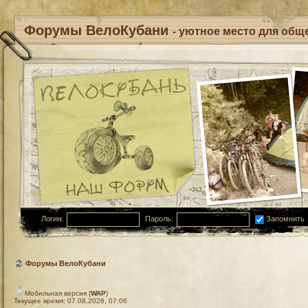
Форумы ВелоКубани
- уютное место для обще
Логин:
Пароль:
Запомнить
Форумы ВелоКубани
Мобильная версия (
WAP
)
Текущее время: 07.08.2026, 07:06