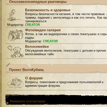
Околовелосипедные разговоры
Безопасность и здоровье
Вопросы безопасности катания, в том числе правовые. 
травмы, падения с велосипеда и как это лечить. Как п
тренироваться.
Модератор:
CREATOR
Фото/видео галерея
Фотки, а так же видеоролики о своих покатушках и сер
кадры
Модератор:
CREATOR
Велосемейки
Обсуждение велосоюзов, покатушек с детьми и прочих
велосемейных тайн.
Проект ВелоКубань
О форуме
Вопросы, пожелания и предложения пользователей к
администрации форума.
Немного статистики