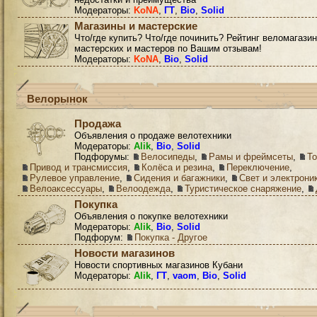
Модераторы:
KoNA
,
ГТ
,
Bio
,
Solid
Магазины и мастерские
Что/где купить? Что/где починить? Рейтинг веломагазин
мастерских и мастеров по Вашим отзывам!
Модераторы:
KoNA
,
Bio
,
Solid
Велорынок
Продажа
Объявления о продаже велотехники
Модераторы:
Alik
,
Bio
,
Solid
Подфорумы:
Велосипеды
,
Рамы и фреймсеты
,
Т
Привод и трансмиссия
,
Колёса и резина
,
Переключение
,
Рулевое управление
,
Сидения и багажники
,
Свет и электрони
Велоаксессуары
,
Велоодежда
,
Туристическое снаряжение
,
Покупка
Объявления о покупке велотехники
Модераторы:
Alik
,
Bio
,
Solid
Подфорум:
Покупка - Другое
Новости магазинов
Новости спортивных магазинов Кубани
Модераторы:
Alik
,
ГТ
,
vaom
,
Bio
,
Solid