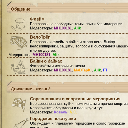
Общение
Флейм
Разговоры на свободные темы, почти без модерации
Модераторы:
MH100181
,
Alik
ВелоТрёп
Разговоры и флейм о байке и около него. Выбор
велоэкипировки, защиты, вопросы и обсуждения маршр
многое другое.
Модераторы:
MH100181
,
Alik
Байки о байках
Фотоотчёты и истории из жизни
Модераторы:
MH100181
,
MaDTapKi
,
Alik
,
ГТ
Движение - жизнь!
Соревнования и спортивные мероприятия
Все соревнования, кубки, чемпионаты и прочие спорти
мероприятия обсуждаем и планируем тут.
Модераторы:
Коваль
,
N.C.
Городские покатушки
Обсуждаем и планируем городские и около городские
покатушки