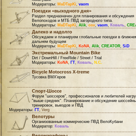
Модераторы:
MaDTapKi
,
vaom
Поездки «выходного дня»
Раздел предназначен для планирования и обсуждения
Велопоходов и МТБ ПВД загородного типа.
Модераторы:
MaDTapKi
,
Alik
,
osv
,
vaom
,
Коваль
,
CRE
Далеко и надолго
Обсуждаем и планируем глобальные поездки в ближне
дальнем будущем
Модераторы:
MaDTapKi
,
KoNA
,
Alik
,
CREATOR
,
SiD
Экстремальный Mountain Bike
Dirt / DownHill / FreeRide / Street / Trial
Модераторы:
KoNA
,
ГТ
,
Коваль
,
N.C.
Bicycle Motocross X-treme
Тусовка BMX'еров
Спорт-Шоссе
Форум "шоссеров", профессионалов и любителей нагру
"выше средних". Планирование и обсуждение шоссейн
тренировок, выездов и ПВД
Модераторы:
ГТ
,
Verg
Велотуры
Организованные коммерческие ПВД ВелоКубани
Модератор:
Коваль
Веломарафоны