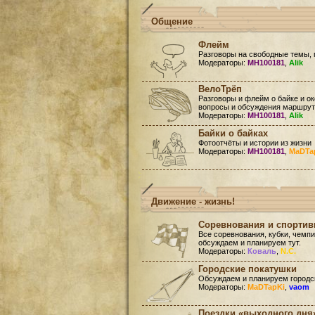
Общение
Флейм
Разговоры на свободные темы, 
Модераторы:
MH100181
,
Alik
ВелоТрёп
Разговоры и флейм о байке и ок
вопросы и обсуждения маршруто
Модераторы:
MH100181
,
Alik
Байки о байках
Фотоотчёты и истории из жизни
Модераторы:
MH100181
,
MaDTa
Движение - жизнь!
Соревнования и спорти
Все соревнования, кубки, чемп
обсуждаем и планируем тут.
Модераторы:
Коваль
,
N.C.
Городские покатушки
Обсуждаем и планируем городск
Модераторы:
MaDTapKi
,
vaom
Поездки «выходного дня