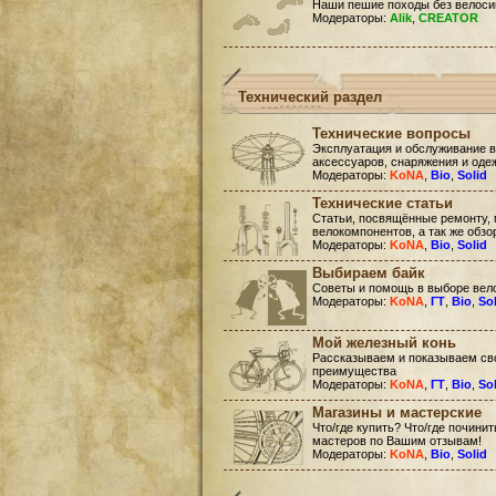
Наши пешие походы без велоси
Модераторы:
Alik
,
CREATOR
Технический раздел
Технические вопросы
Эксплуатация и обслуживание в
аксессуаров, снаряжения и оде
Модераторы:
KoNA
,
Bio
,
Solid
Технические статьи
Статьи, посвящённые ремонту, 
велокомпонентов, а так же обзо
Модераторы:
KoNA
,
Bio
,
Solid
Выбираем байк
Советы и помощь в выборе вел
Модераторы:
KoNA
,
ГТ
,
Bio
,
So
Мой железный конь
Рассказываем и показываем сво
преимущества
Модераторы:
KoNA
,
ГТ
,
Bio
,
So
Магазины и мастерские
Что/где купить? Что/где почини
мастеров по Вашим отзывам!
Модераторы:
KoNA
,
Bio
,
Solid