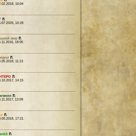
sv
2.02.2018, 10:04
Т
5.07.2026, 10:28
ушной звер
5.11.2016, 18:05
angnut
4.05.2018, 11:13
HTEPO
4.10.2017, 14:15
игвелл
5.11.2017, 13:09
sv
8.05.2018, 17:21
arikS