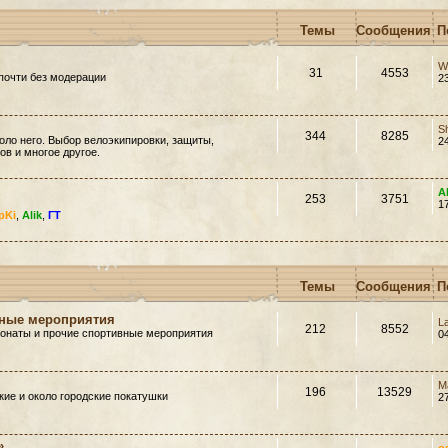
Темы
Сообщения
П
W
31
4553
почти без модерации
2
S
344
8285
оло него. Выбор велоэкипировки, защиты,
2
в и многое другое.
A
253
3751
1
pKi
,
Alik
,
ГТ
Темы
Сообщения
П
вные мероприятия
L
212
8552
ионаты и прочие спортивные мероприятия
0
M
196
13529
ие и около городские покатушки
2
»