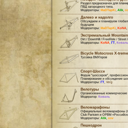
Раздел предназначен для план
ПВД загородного типа.
Модераторы:
MaDTapKi
,
Alik
,
o
Далеко и надолго
Обсуждаем и планируем глобал
будущем
Модераторы:
MaDTapKi
,
KoNA
,
Экстремальный Mountain
Dirt / DownHill / FreeRide / Street /
Модераторы:
KoNA
,
ГТ
,
Ковал
Bicycle Motocross X-treme
Тусовка BMX'еров
Спорт-Шоссе
Форум "шоссеров", профессиона
Планирование и обсуждение шо
Модераторы:
ГТ
,
Verg
Велотуры
Организованные коммерческие
Модератор:
Коваль
Веломарафоны
Официальные веломарафоны (бр
Club Parisien и ОРВМ «Российс
Модераторы:
Alik
,
osv
Пешкодрон