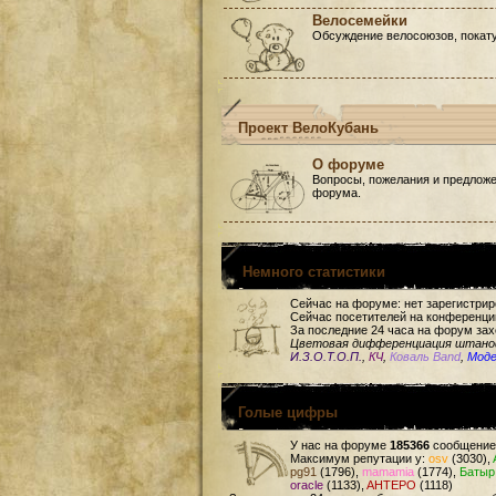
Велосемейки
Обсуждение велосоюзов, покату
Проект ВелоКубань
О форуме
Вопросы, пожелания и предложе
форума.
Немного статистики
Сейчас на форуме: нет зарегистри
Сейчас посетителей на конференци
За последние 24 часа на форум зах
Цветовая дифференциация штан
И.З.О.Т.О.П.
,
КЧ
,
Коваль Band
,
Мод
Голые цифры
У нас на форуме
185366
сообщение
Максимум репутации у:
osv
(3030),
pg91
(1796),
mamamia
(1774),
Батыр
oracle
(1133),
AHTEPO
(1118)