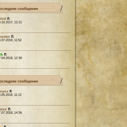
оследнее сообщение
Wolf
3.10.2017, 12:21
hanidan
4.07.2018, 11:52
lik
7.04.2018, 12:38
оследнее сообщение
angnut
4.05.2018, 11:12
ataur
7.07.2018, 14:36