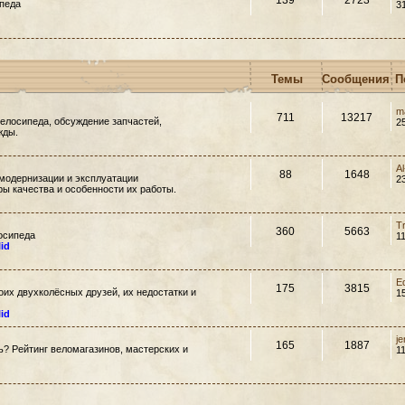
139
2723
педа
3
Темы
Сообщения
П
m
711
13217
елосипеда, обсуждение запчастей,
2
жды.
A
88
1648
модернизации и эксплуатации
2
ры качества и особенности их работы.
T
360
5663
осипеда
1
lid
E
175
3815
их двухколёсных друзей, их недостатки и
1
lid
j
165
1887
ть? Рейтинг веломагазинов, мастерских и
1