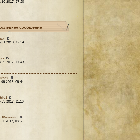
1.10.2017, 17:20
оследнее сообщение
a[x]
5.01.2018, 17:54
l-ex
3.09.2017, 17:43
rivet85
1.09.2018, 09:44
ddie1
5.03.2017, 11:16
em65maestro
1.11.2017, 08:56