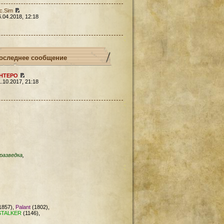
c.Sim
6.04.2018, 12:18
оследнее сообщение
HTEPO
1.10.2017, 21:18
разведка
,
1857),
Palant
(1802),
STALKER
(1146),