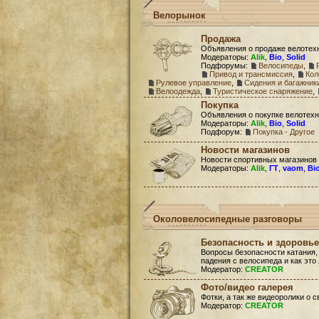
Велорынок
Продажа
Объявления о продаже велотех
Модераторы:
Alik
,
Bio
,
Solid
Подфорумы:
Велосипеды
,
Привод и трансмиссия
,
Кол
Рулевое управление
,
Сидения и багажник
Велоодежда
,
Туристическое снаряжение
,
Покупка
Объявления о покупке велотехн
Модераторы:
Alik
,
Bio
,
Solid
Подфорум:
Покупка - Другое
Новости магазинов
Новости спортивных магазинов
Модераторы:
Alik
,
ГТ
,
vaom
,
Bi
Околовелосипедные разговоры
Безопасность и здоровье
Вопросы безопасности катания,
падения с велосипеда и как это
Модератор:
CREATOR
Фото/видео галерея
Фотки, а так же видеоролики о 
Модератор:
CREATOR