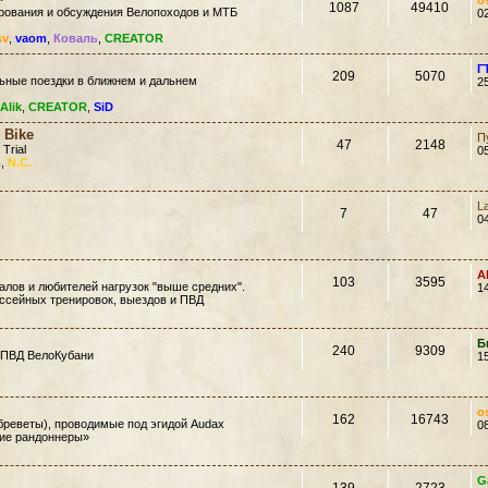
o
1087
49410
ирования и обсуждения Велопоходов и МТБ
0
sv
,
vaom
,
Коваль
,
CREATOR
Г
209
5070
ьные поездки в ближнем и дальнем
2
Alik
,
CREATOR
,
SiD
 Bike
П
47
2148
 Trial
0
ь
,
N.C.
L
7
47
0
A
103
3595
лов и любителей нагрузок "выше средних".
1
ссейных тренировок, выездов и ПВД
Б
240
9309
 ПВД ВелоКубани
1
o
162
16743
еветы), проводимые под эгидой Audax
0
кие рандоннеры»
G