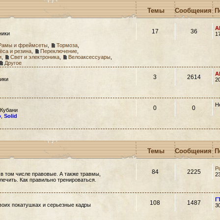
Темы
Сообщения
П
A
17
36
ники
1
Рамы и фреймсеты
,
Тормоза
,
ёса и резина
,
Переключение
,
и
,
Свет и электроника
,
Велоаксессуары
,
Другое
A
3
2614
ики
2
Н
0
0
 Кубани
o
,
Solid
Темы
Сообщения
П
Р
84
2225
 в том числе правовые. А также травмы,
2
 лечить. Как правильно тренироваться.
Г
108
1487
своих покатушках и серьезные кадры
3