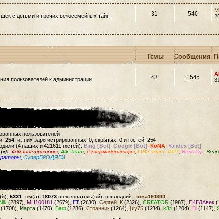
M
31
540
шек с детьми и прочих велосемейных тайн.
2
Темы
Сообщения
П
A
43
1545
ния пользователей к администрации
3
рованных пользователей
и:
254
, из них зарегистрированных: 0, скрытых: 0 и гостей: 254
одили (4 наших и 421611 гостей):
Bing [Bot]
,
Google [Bot]
,
KoNA
,
Yandex [Bot]
офф:
Администраторы
,
Alik Team
,
Супермодераторы
,
OSV-Team
,
V.I.P.
,
ВелоТур
,
Вело
ераторы
,
СуперБРОДЯГИ
(й),
5331
тем(а),
18073
пользователь(ей), последний -
irina160399
Alik
(2897),
MH100181
(2679),
ГТ
(2630),
Сергей_К
(2326),
CREATOR
(1987),
П4ЕЛАвек
(
(1708),
Марта
(1470),
Баф
(1286),
Странник
(1264),
july75
(1234),
k3ri
(1204),
Di
(1147),