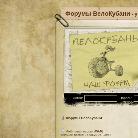
Форумы ВелоКубани
- 
Логин:
Пароль:
Форумы ВелоКубани
Мобильная версия (
WAP
)
Текущее время: 07.08.2026, 19:53