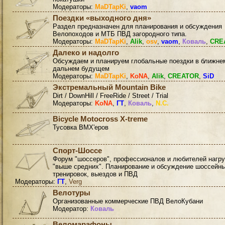
Модераторы:
MaDTapKi
,
vaom
Поездки «выходного дня»
Раздел предназначен для планирования и обсуждения
Велопоходов и МТБ ПВД загородного типа.
Модераторы:
MaDTapKi
,
Alik
,
osv
,
vaom
,
Коваль
,
CRE
Далеко и надолго
Обсуждаем и планируем глобальные поездки в ближне
дальнем будущем
Модераторы:
MaDTapKi
,
KoNA
,
Alik
,
CREATOR
,
SiD
Экстремальный Mountain Bike
Dirt / DownHill / FreeRide / Street / Trial
Модераторы:
KoNA
,
ГТ
,
Коваль
,
N.C.
Bicycle Motocross X-treme
Тусовка BMX'еров
Спорт-Шоссе
Форум "шоссеров", профессионалов и любителей нагру
"выше средних". Планирование и обсуждение шоссейн
тренировок, выездов и ПВД
Модераторы:
ГТ
,
Verg
Велотуры
Организованные коммерческие ПВД ВелоКубани
Модератор:
Коваль
Веломарафоны