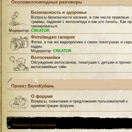
Околовелосипедные разговоры
Безопасность и здоровье
Вопросы безопасности катания, в том числе правовые. 
травмы, падения с велосипеда и как это лечить. Как п
тренироваться.
Модератор:
CREATOR
Фото/видео галерея
Фотки, а так же видеоролики о своих покатушках и сер
кадры
Модератор:
CREATOR
Велосемейки
Обсуждение велосоюзов, покатушек с детьми и прочих
велосемейных тайн.
Проект ВелоКубань
О форуме
Вопросы, пожелания и предложения пользователей к
администрации форума.
Немного статистики