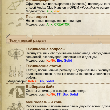
Официальные веломарафоны (бреветы), проводимые п
эгидой Audax Club Parisien и ОРВМ «Российские рандо
Модераторы:
Alik
,
osv
Пешкодрон
Наши пешие походы без велосипеда
Модераторы:
Alik
,
CREATOR
Технический раздел
Технические вопросы
Эксплуатация и обслуживание велосипеда, обсуждени
запчастей, аксессуаров, снаряжения и одежды.
Модераторы:
KoNA
,
Bio
,
Solid
Технические статьи
Статьи, посвящённые ремонту, модернизации и эксплу
велокомпонентов, а так же обзоры качества и особенно
работы.
Модераторы:
KoNA
,
Bio
,
Solid
Выбираем байк
Советы и помощь в выборе велосипеда
Модераторы:
KoNA
,
ГТ
,
Bio
,
Solid
Мой железный конь
Рассказываем и показываем своих двухколёсных друзе
недостатки и преимущества