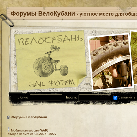
Форумы ВелоКубани
- уютное место для обще
Логин:
Пароль:
Запомнить
Форумы ВелоКубани
Мобильная версия (
WAP
)
Текущее время: 06.08.2026, 15:27