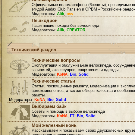
Официальные веломарафоны (бреветы), проводимые п
эгидой Audax Club Parisien и ОРВМ «Российские рандо
Модераторы:
Alik
,
osv
Пешкодрон
Наши пешие походы без велосипеда
Модераторы:
Alik
,
CREATOR
Технический раздел
Технические вопросы
Эксплуатация и обслуживание велосипеда, обсуждени
запчастей, аксессуаров, снаряжения и одежды.
Модераторы:
KoNA
,
Bio
,
Solid
Технические статьи
Статьи, посвящённые ремонту, модернизации и эксплу
велокомпонентов, а так же обзоры качества и особенно
работы.
Модераторы:
KoNA
,
Bio
,
Solid
Выбираем байк
Советы и помощь в выборе велосипеда
Модераторы:
KoNA
,
ГТ
,
Bio
,
Solid
Мой железный конь
Рассказываем и показываем своих двухколёсных друзе
недостатки и преимущества