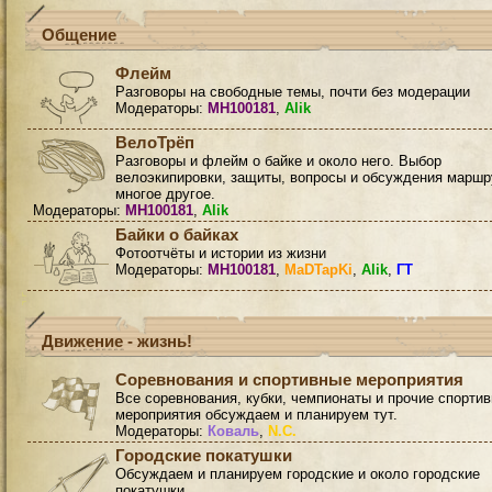
Общение
Флейм
Разговоры на свободные темы, почти без модерации
Модераторы:
MH100181
,
Alik
ВелоТрёп
Разговоры и флейм о байке и около него. Выбор
велоэкипировки, защиты, вопросы и обсуждения маршр
многое другое.
Модераторы:
MH100181
,
Alik
Байки о байках
Фотоотчёты и истории из жизни
Модераторы:
MH100181
,
MaDTapKi
,
Alik
,
ГТ
Движение - жизнь!
Соревнования и спортивные мероприятия
Все соревнования, кубки, чемпионаты и прочие спорти
мероприятия обсуждаем и планируем тут.
Модераторы:
Коваль
,
N.C.
Городские покатушки
Обсуждаем и планируем городские и около городские
покатушки