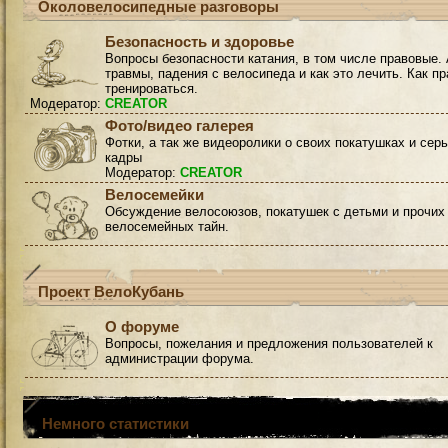
Околовелосипедные разговоры
Безопасность и здоровье
Вопросы безопасности катания, в том числе правовые. 
травмы, падения с велосипеда и как это лечить. Как п
тренироваться.
Модератор:
CREATOR
Фото/видео галерея
Фотки, а так же видеоролики о своих покатушках и сер
кадры
Модератор:
CREATOR
Велосемейки
Обсуждение велосоюзов, покатушек с детьми и прочих
велосемейных тайн.
Проект ВелоКубань
О форуме
Вопросы, пожелания и предложения пользователей к
администрации форума.
Немного статистики