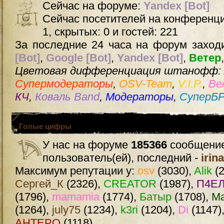
Сейчас на форуме:
Yandex [Bot]
Сейчас посетителей на конференц
1, скрытых: 0 и гостей: 221
За последние 24 часа на форум заходи
[Bot]
,
Google [Bot]
,
Yandex [Bot]
,
Ветер
Цветовая дифференциация штанофф:
Супермодераторы
,
OSV-Team
,
V.I.P.
,
Ве
КЧ
,
Коваль Band
,
Модераторы
,
СуперБ
Голые цифры
У нас на форуме
185366
сообщение
пользователь(ей), последний -
irin
Максимум репутации у:
osv
(3030),
Alik
(2
Сергей_К
(2326),
CREATOR
(1987),
П4ЕЛ
(1796),
mamamia
(1774),
Батыр
(1708),
М
(1264),
july75
(1234),
k3ri
(1204),
Di
(1147)
AHTEPO
(1118)