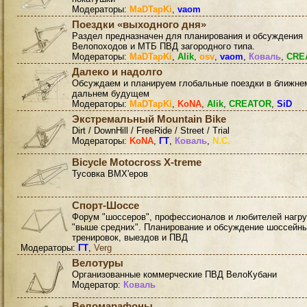
Модераторы:
MaDTapKi
,
vaom
Поездки «выходного дня»
Раздел предназначен для планирования и обсуждения
Велопоходов и МТБ ПВД загородного типа.
Модераторы:
MaDTapKi
,
Alik
,
osv
,
vaom
,
Коваль
,
CRE
Далеко и надолго
Обсуждаем и планируем глобальные поездки в ближне
дальнем будущем
Модераторы:
MaDTapKi
,
KoNA
,
Alik
,
CREATOR
,
SiD
Экстремальный Mountain Bike
Dirt / DownHill / FreeRide / Street / Trial
Модераторы:
KoNA
,
ГТ
,
Коваль
,
N.C.
Bicycle Motocross X-treme
Тусовка BMX'еров
Спорт-Шоссе
Форум "шоссеров", профессионалов и любителей нагру
"выше средних". Планирование и обсуждение шоссейн
тренировок, выездов и ПВД
Модераторы:
ГТ
,
Verg
Велотуры
Организованные коммерческие ПВД ВелоКубани
Модератор:
Коваль
Веломарафоны