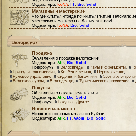
Модераторы:
KoNA
,
ГТ
,
Bio
,
Solid
Магазины и мастерские
Что/где купить? Что/где починить? Рейтинг веломагазин
мастерских и мастеров по Вашим отзывам!
Модераторы:
KoNA
,
Bio
,
Solid
Велорынок
Продажа
Объявления о продаже велотехники
Модераторы:
Alik
,
Bio
,
Solid
Подфорумы:
Велосипеды
,
Рамы и фреймсеты
,
Т
Привод и трансмиссия
,
Колёса и резина
,
Переключение
,
Рулевое управление
,
Сидения и багажники
,
Свет и электрони
Велоаксессуары
,
Велоодежда
,
Туристическое снаряжение
,
Покупка
Объявления о покупке велотехники
Модераторы:
Alik
,
Bio
,
Solid
Подфорум:
Покупка - Другое
Новости магазинов
Новости спортивных магазинов Кубани
Модераторы:
Alik
,
ГТ
,
vaom
,
Bio
,
Solid