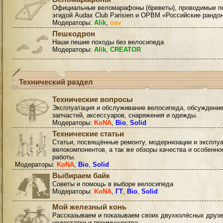
Официальные веломарафоны (бреветы), проводимые п
эгидой Audax Club Parisien и ОРВМ «Российские рандо
Модераторы:
Alik
,
osv
Пешкодрон
Наши пешие походы без велосипеда
Модераторы:
Alik
,
CREATOR
Технический раздел
Технические вопросы
Эксплуатация и обслуживание велосипеда, обсуждени
запчастей, аксессуаров, снаряжения и одежды.
Модераторы:
KoNA
,
Bio
,
Solid
Технические статьи
Статьи, посвящённые ремонту, модернизации и эксплу
велокомпонентов, а так же обзоры качества и особенно
работы.
Модераторы:
KoNA
,
Bio
,
Solid
Выбираем байк
Советы и помощь в выборе велосипеда
Модераторы:
KoNA
,
ГТ
,
Bio
,
Solid
Мой железный конь
Рассказываем и показываем своих двухколёсных друзе
недостатки и преимущества