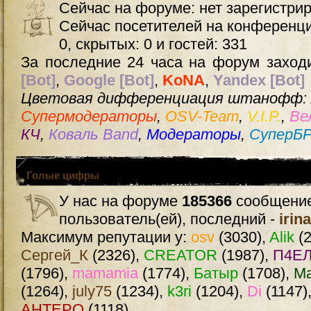
Сейчас на форуме: нет зарегистри
Сейчас посетителей на конференц
0, скрытых: 0 и гостей: 331
За последние 24 часа на форум заходи
[Bot]
,
Google [Bot]
,
KoNA
,
Yandex [Bot]
Цветовая дифференциация штанофф:
Супермодераторы
,
OSV-Team
,
V.I.P.
,
Ве
КЧ
,
Коваль Band
,
Модераторы
,
СуперБ
Голые цифры
У нас на форуме
185366
сообщение
пользователь(ей), последний -
irin
Максимум репутации у:
osv
(3030),
Alik
(2
Сергей_К
(2326),
CREATOR
(1987),
П4ЕЛ
(1796),
mamamia
(1774),
Батыр
(1708),
М
(1264),
july75
(1234),
k3ri
(1204),
Di
(1147)
AHTEPO
(1118)