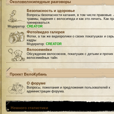
Околовелосипедные разговоры
Безопасность и здоровье
Вопросы безопасности катания, в том числе правовые. 
травмы, падения с велосипеда и как это лечить. Как п
тренироваться.
Модератор:
CREATOR
Фото/видео галерея
Фотки, а так же видеоролики о своих покатушках и сер
кадры
Модератор:
CREATOR
Велосемейки
Обсуждение велосоюзов, покатушек с детьми и прочих
велосемейных тайн.
Проект ВелоКубань
О форуме
Вопросы, пожелания и предложения пользователей к
администрации форума.
Немного статистики