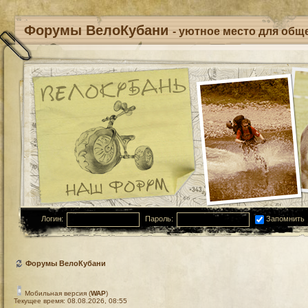
Форумы ВелоКубани
- уютное место для обще
Логин:
Пароль:
Запомнить
Форумы ВелоКубани
Мобильная версия (
WAP
)
Текущее время: 08.08.2026, 08:55