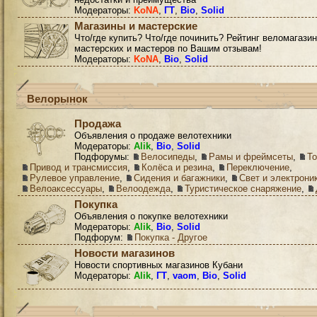
Модераторы:
KoNA
,
ГТ
,
Bio
,
Solid
Магазины и мастерские
Что/где купить? Что/где починить? Рейтинг веломагазин
мастерских и мастеров по Вашим отзывам!
Модераторы:
KoNA
,
Bio
,
Solid
Велорынок
Продажа
Объявления о продаже велотехники
Модераторы:
Alik
,
Bio
,
Solid
Подфорумы:
Велосипеды
,
Рамы и фреймсеты
,
Т
Привод и трансмиссия
,
Колёса и резина
,
Переключение
,
Рулевое управление
,
Сидения и багажники
,
Свет и электрони
Велоаксессуары
,
Велоодежда
,
Туристическое снаряжение
,
Покупка
Объявления о покупке велотехники
Модераторы:
Alik
,
Bio
,
Solid
Подфорум:
Покупка - Другое
Новости магазинов
Новости спортивных магазинов Кубани
Модераторы:
Alik
,
ГТ
,
vaom
,
Bio
,
Solid