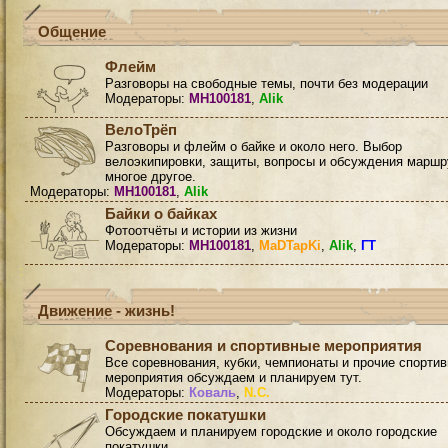
Общение
Флейм
Разговоры на свободные темы, почти без модерации
Модераторы:
MH100181
,
Alik
ВелоТрёп
Разговоры и флейм о байке и около него. Выбор
велоэкипировки, защиты, вопросы и обсуждения маршр
многое другое.
Модераторы:
MH100181
,
Alik
Байки о байках
Фотоотчёты и истории из жизни
Модераторы:
MH100181
,
MaDTapKi
,
Alik
,
ГТ
Движение - жизнь!
Соревнования и спортивные мероприятия
Все соревнования, кубки, чемпионаты и прочие спорти
мероприятия обсуждаем и планируем тут.
Модераторы:
Коваль
,
N.C.
Городские покатушки
Обсуждаем и планируем городские и около городские
покатушки