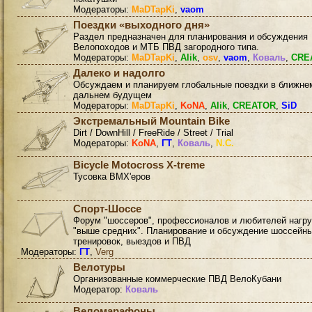
Модераторы:
MaDTapKi
,
vaom
Поездки «выходного дня»
Раздел предназначен для планирования и обсуждения
Велопоходов и МТБ ПВД загородного типа.
Модераторы:
MaDTapKi
,
Alik
,
osv
,
vaom
,
Коваль
,
CRE
Далеко и надолго
Обсуждаем и планируем глобальные поездки в ближне
дальнем будущем
Модераторы:
MaDTapKi
,
KoNA
,
Alik
,
CREATOR
,
SiD
Экстремальный Mountain Bike
Dirt / DownHill / FreeRide / Street / Trial
Модераторы:
KoNA
,
ГТ
,
Коваль
,
N.C.
Bicycle Motocross X-treme
Тусовка BMX'еров
Спорт-Шоссе
Форум "шоссеров", профессионалов и любителей нагру
"выше средних". Планирование и обсуждение шоссейн
тренировок, выездов и ПВД
Модераторы:
ГТ
,
Verg
Велотуры
Организованные коммерческие ПВД ВелоКубани
Модератор:
Коваль
Веломарафоны