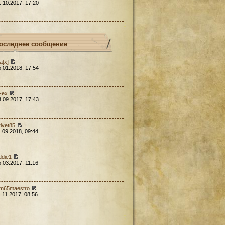
1.10.2017, 17:20
оследнее сообщение
a[x]
5.01.2018, 17:54
l-ex
3.09.2017, 17:43
rivet85
1.09.2018, 09:44
ddie1
5.03.2017, 11:16
em65maestro
1.11.2017, 08:56