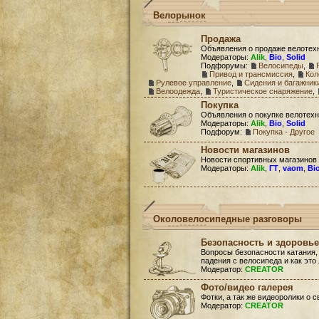
Велорынок
Продажа
Объявления о продаже велотех
Модераторы:
Alik
,
Bio
,
Solid
Подфорумы:
Велосипеды
,
Привод и трансмиссия
,
Кол
Рулевое управление
,
Сидения и багажник
Велоодежда
,
Туристическое снаряжение
,
Покупка
Объявления о покупке велотехн
Модераторы:
Alik
,
Bio
,
Solid
Подфорум:
Покупка - Другое
Новости магазинов
Новости спортивных магазинов
Модераторы:
Alik
,
ГТ
,
vaom
,
Bi
Околовелосипедные разговоры
Безопасность и здоровье
Вопросы безопасности катания,
падения с велосипеда и как это
Модератор:
CREATOR
Фото/видео галерея
Фотки, а так же видеоролики о 
Модератор:
CREATOR