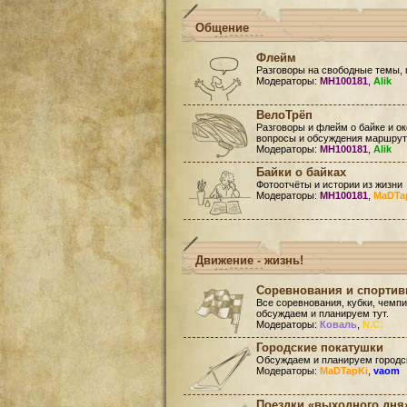
Общение
Флейм
Разговоры на свободные темы, 
Модераторы:
MH100181
,
Alik
ВелоТрёп
Разговоры и флейм о байке и ок
вопросы и обсуждения маршруто
Модераторы:
MH100181
,
Alik
Байки о байках
Фотоотчёты и истории из жизни
Модераторы:
MH100181
,
MaDTa
Движение - жизнь!
Соревнования и спорти
Все соревнования, кубки, чемп
обсуждаем и планируем тут.
Модераторы:
Коваль
,
N.C.
Городские покатушки
Обсуждаем и планируем городск
Модераторы:
MaDTapKi
,
vaom
Поездки «выходного дня