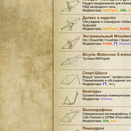
Раздел предназначен для план
ПВД загородного типа.
Модераторы:
MaDTapKi
,
Alik
,
o
Далеко и надолго
Обсуждаем и планируем глобал
будущем
Модераторы:
MaDTapKi
,
KoNA
,
Экстремальный Mountain
Dirt / DownHill / FreeRide / Street /
Модераторы:
KoNA
,
ГТ
,
Ковал
Bicycle Motocross X-treme
Тусовка BMX'еров
Спорт-Шоссе
Форум "шоссеров", профессиона
Планирование и обсуждение шо
Модераторы:
ГТ
,
Verg
Велотуры
Организованные коммерческие
Модератор:
Коваль
Веломарафоны
Официальные веломарафоны (бр
Club Parisien и ОРВМ «Российс
Модераторы:
Alik
,
osv
Пешкодрон