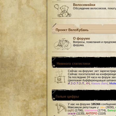
Велосемейки
Обсуждение велосоюзов, покату
Проект ВелоКубань
О форуме
Вопросы, пожелания и предложе
форума.
Немного статистики
Сейчас на форуме: нет зарегистри
Сейчас посетителей на конференци
За последние 24 часа на форум зах
Цветовая дифференциация штан
И.З.О.Т.О.П.
,
КЧ
,
Коваль Band
,
Мод
Голые цифры
У нас на форуме
185366
сообщение
Максимум репутации у:
osv
(3030),
pg91
(1796),
mamamia
(1774),
Батыр
oracle
(1133),
AHTEPO
(1118)