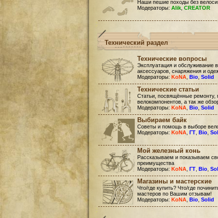
Наши пешие походы без велоси
Модераторы:
Alik
,
CREATOR
Технический раздел
Технические вопросы
Эксплуатация и обслуживание в
аксессуаров, снаряжения и оде
Модераторы:
KoNA
,
Bio
,
Solid
Технические статьи
Статьи, посвящённые ремонту, 
велокомпонентов, а так же обзо
Модераторы:
KoNA
,
Bio
,
Solid
Выбираем байк
Советы и помощь в выборе вел
Модераторы:
KoNA
,
ГТ
,
Bio
,
So
Мой железный конь
Рассказываем и показываем сво
преимущества
Модераторы:
KoNA
,
ГТ
,
Bio
,
So
Магазины и мастерские
Что/где купить? Что/где почини
мастеров по Вашим отзывам!
Модераторы:
KoNA
,
Bio
,
Solid