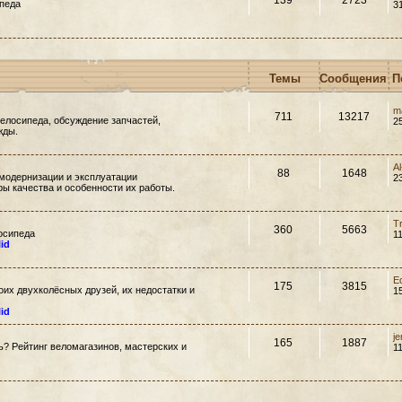
139
2723
педа
3
Темы
Сообщения
П
m
711
13217
елосипеда, обсуждение запчастей,
2
жды.
A
88
1648
модернизации и эксплуатации
2
ры качества и особенности их работы.
T
360
5663
осипеда
1
lid
E
175
3815
их двухколёсных друзей, их недостатки и
1
lid
j
165
1887
ть? Рейтинг веломагазинов, мастерских и
1