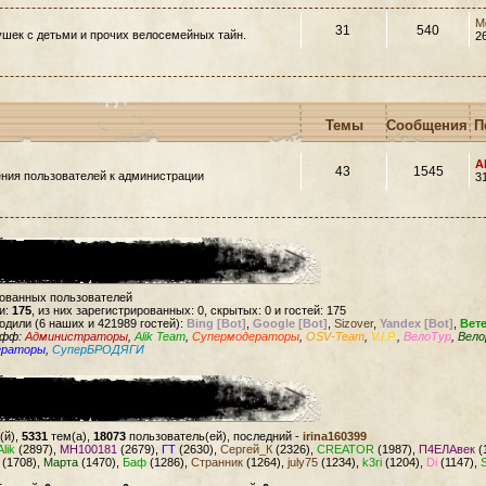
M
31
540
шек с детьми и прочих велосемейных тайн.
2
Темы
Сообщения
П
A
43
1545
ния пользователей к администрации
3
рованных пользователей
и:
175
, из них зарегистрированных: 0, скрытых: 0 и гостей: 175
одили (6 наших и 421989 гостей):
Bing [Bot]
,
Google [Bot]
,
Sizover
,
Yandex [Bot]
,
Вет
офф:
Администраторы
,
Alik Team
,
Супермодераторы
,
OSV-Team
,
V.I.P.
,
ВелоТур
,
Вело
ераторы
,
СуперБРОДЯГИ
(й),
5331
тем(а),
18073
пользователь(ей), последний -
irina160399
Alik
(2897),
MH100181
(2679),
ГТ
(2630),
Сергей_К
(2326),
CREATOR
(1987),
П4ЕЛАвек
(
(1708),
Марта
(1470),
Баф
(1286),
Странник
(1264),
july75
(1234),
k3ri
(1204),
Di
(1147),