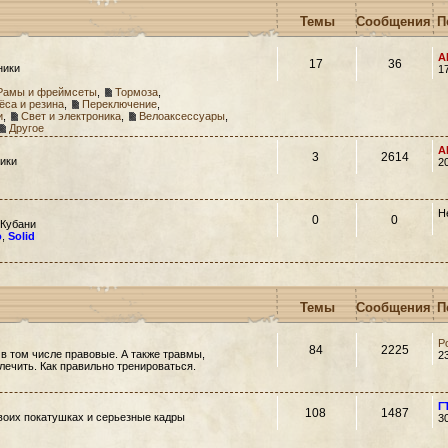
Темы
Сообщения
П
A
17
36
ники
1
Рамы и фреймсеты
,
Тормоза
,
ёса и резина
,
Переключение
,
и
,
Свет и электроника
,
Велоаксессуары
,
Другое
A
3
2614
ики
2
Н
0
0
 Кубани
o
,
Solid
Темы
Сообщения
П
Р
84
2225
 в том числе правовые. А также травмы,
2
 лечить. Как правильно тренироваться.
Г
108
1487
своих покатушках и серьезные кадры
3