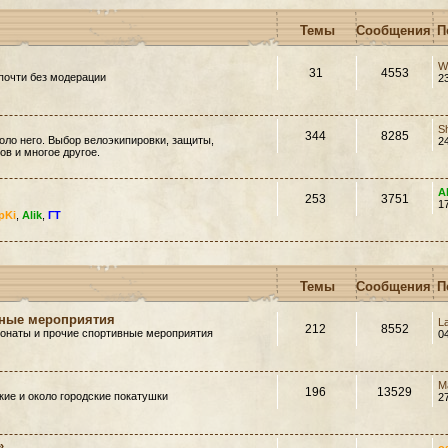
Темы
Сообщения
П
W
31
4553
почти без модерации
2
S
344
8285
оло него. Выбор велоэкипировки, защиты,
2
в и многое другое.
A
253
3751
1
pKi
,
Alik
,
ГТ
Темы
Сообщения
П
вные мероприятия
L
212
8552
ионаты и прочие спортивные мероприятия
0
M
196
13529
ие и около городские покатушки
2
»