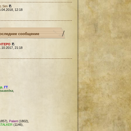
c.Sim
6.04.2018, 12:18
оследнее сообщение
HTEPO
1.10.2017, 21:18
ер
,
ГТ
разведка
,
1857),
Palant
(1802),
STALKER
(1146),