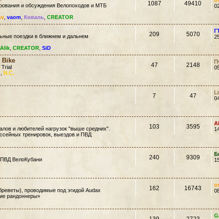
o
1087
49410
ирования и обсуждения Велопоходов и МТБ
0
sv
,
vaom
,
Коваль
,
CREATOR
Г
209
5070
ьные поездки в ближнем и дальнем
2
Alik
,
CREATOR
,
SiD
 Bike
П
47
2148
 Trial
0
ь
,
N.C.
L
7
47
0
A
103
3595
лов и любителей нагрузок "выше средних".
1
ссейных тренировок, выездов и ПВД
Б
240
9309
 ПВД ВелоКубани
1
o
162
16743
еветы), проводимые под эгидой Audax
0
кие рандоннеры»
G