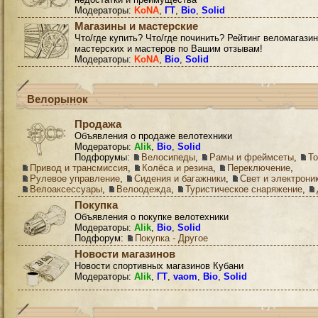
Модераторы:
KoNA
,
ГТ
,
Bio
,
Solid
Магазины и мастерские
Что/где купить? Что/где починить? Рейтинг веломагазин
мастерских и мастеров по Вашим отзывам!
Модераторы:
KoNA
,
Bio
,
Solid
Велорынок
Продажа
Объявления о продаже велотехники
Модераторы:
Alik
,
Bio
,
Solid
Подфорумы:
Велосипеды
,
Рамы и фреймсеты
,
Т
Привод и трансмиссия
,
Колёса и резина
,
Переключение
,
Рулевое управление
,
Сидения и багажники
,
Свет и электрони
Велоаксессуары
,
Велоодежда
,
Туристическое снаряжение
,
Покупка
Объявления о покупке велотехники
Модераторы:
Alik
,
Bio
,
Solid
Подфорум:
Покупка - Другое
Новости магазинов
Новости спортивных магазинов Кубани
Модераторы:
Alik
,
ГТ
,
vaom
,
Bio
,
Solid