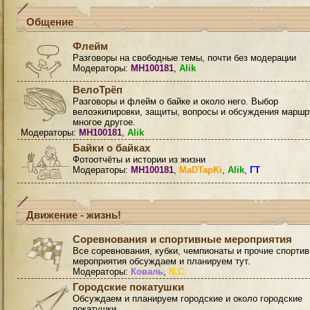
Общение
Флейм
Разговоры на свободные темы, почти без модерации
Модераторы:
MH100181
,
Alik
ВелоТрёп
Разговоры и флейм о байке и около него. Выбор
велоэкипировки, защиты, вопросы и обсуждения маршр
многое другое.
Модераторы:
MH100181
,
Alik
Байки о байках
Фотоотчёты и истории из жизни
Модераторы:
MH100181
,
MaDTapKi
,
Alik
,
ГТ
Движение - жизнь!
Соревнования и спортивные мероприятия
Все соревнования, кубки, чемпионаты и прочие спорти
мероприятия обсуждаем и планируем тут.
Модераторы:
Коваль
,
N.C.
Городские покатушки
Обсуждаем и планируем городские и около городские
покатушки