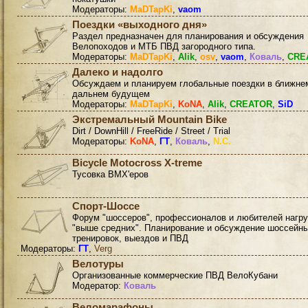
Модераторы:
MaDTapKi
,
vaom
Поездки «выходного дня»
Раздел предназначен для планирования и обсуждения
Велопоходов и МТБ ПВД загородного типа.
Модераторы:
MaDTapKi
,
Alik
,
osv
,
vaom
,
Коваль
,
CRE
Далеко и надолго
Обсуждаем и планируем глобальные поездки в ближне
дальнем будущем
Модераторы:
MaDTapKi
,
KoNA
,
Alik
,
CREATOR
,
SiD
Экстремальный Mountain Bike
Dirt / DownHill / FreeRide / Street / Trial
Модераторы:
KoNA
,
ГТ
,
Коваль
,
N.C.
Bicycle Motocross X-treme
Тусовка BMX'еров
Спорт-Шоссе
Форум "шоссеров", профессионалов и любителей нагру
"выше средних". Планирование и обсуждение шоссейн
тренировок, выездов и ПВД
Модераторы:
ГТ
,
Verg
Велотуры
Организованные коммерческие ПВД ВелоКубани
Модератор:
Коваль
Веломарафоны