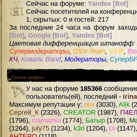
Сейчас на форуме:
Yandex [Bot]
Сейчас посетителей на конференц
1, скрытых: 0 и гостей: 217
За последние 24 часа на форум заходи
[Bot]
,
Google [Bot]
,
Yandex [Bot]
Цветовая дифференциация штанофф:
Супермодераторы
,
OSV-Team
,
V.I.P.
,
Ве
КЧ
,
Коваль Band
,
Модераторы
,
СуперБ
Голые цифры
У нас на форуме
185366
сообщение
пользователь(ей), последний -
irin
Максимум репутации у:
osv
(3030),
Alik
(2
Сергей_К
(2326),
CREATOR
(1987),
П4ЕЛ
(1796),
mamamia
(1774),
Батыр
(1708),
М
(1264),
july75
(1234),
k3ri
(1204),
Di
(1147)
AHTEPO
(1118)