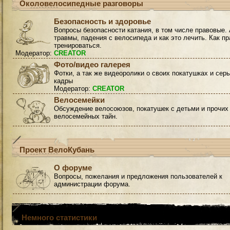
Околовелосипедные разговоры
Безопасность и здоровье
Вопросы безопасности катания, в том числе правовые. 
травмы, падения с велосипеда и как это лечить. Как п
тренироваться.
Модератор:
CREATOR
Фото/видео галерея
Фотки, а так же видеоролики о своих покатушках и сер
кадры
Модератор:
CREATOR
Велосемейки
Обсуждение велосоюзов, покатушек с детьми и прочих
велосемейных тайн.
Проект ВелоКубань
О форуме
Вопросы, пожелания и предложения пользователей к
администрации форума.
Немного статистики