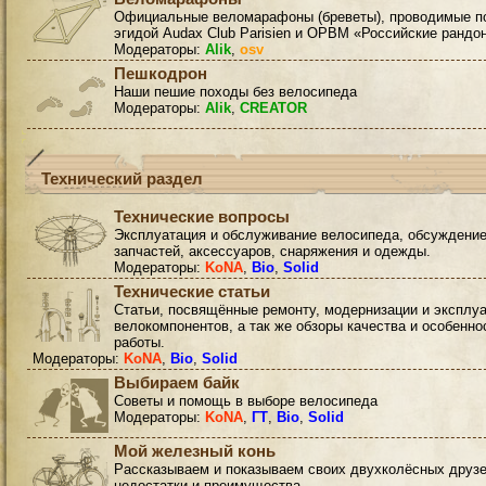
Официальные веломарафоны (бреветы), проводимые п
эгидой Audax Club Parisien и ОРВМ «Российские рандо
Модераторы:
Alik
,
osv
Пешкодрон
Наши пешие походы без велосипеда
Модераторы:
Alik
,
CREATOR
Технический раздел
Технические вопросы
Эксплуатация и обслуживание велосипеда, обсуждени
запчастей, аксессуаров, снаряжения и одежды.
Модераторы:
KoNA
,
Bio
,
Solid
Технические статьи
Статьи, посвящённые ремонту, модернизации и эксплу
велокомпонентов, а так же обзоры качества и особенно
работы.
Модераторы:
KoNA
,
Bio
,
Solid
Выбираем байк
Советы и помощь в выборе велосипеда
Модераторы:
KoNA
,
ГТ
,
Bio
,
Solid
Мой железный конь
Рассказываем и показываем своих двухколёсных друзе
недостатки и преимущества