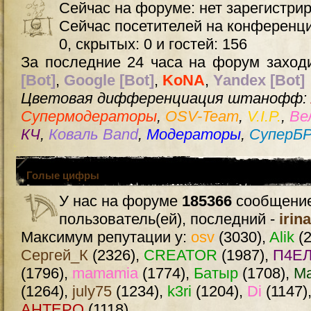
Сейчас на форуме: нет зарегистри
Сейчас посетителей на конференц
0, скрытых: 0 и гостей: 156
За последние 24 часа на форум заходи
[Bot]
,
Google [Bot]
,
KoNA
,
Yandex [Bot]
Цветовая дифференциация штанофф:
Супермодераторы
,
OSV-Team
,
V.I.P.
,
Ве
КЧ
,
Коваль Band
,
Модераторы
,
СуперБ
Голые цифры
У нас на форуме
185366
сообщение
пользователь(ей), последний -
irin
Максимум репутации у:
osv
(3030),
Alik
(2
Сергей_К
(2326),
CREATOR
(1987),
П4ЕЛ
(1796),
mamamia
(1774),
Батыр
(1708),
М
(1264),
july75
(1234),
k3ri
(1204),
Di
(1147)
AHTEPO
(1118)