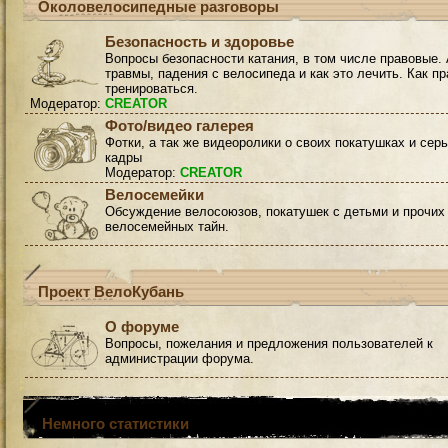
Околовелосипедные разговоры
Безопасность и здоровье
Вопросы безопасности катания, в том числе правовые. 
травмы, падения с велосипеда и как это лечить. Как п
тренироваться.
Модератор:
CREATOR
Фото/видео галерея
Фотки, а так же видеоролики о своих покатушках и сер
кадры
Модератор:
CREATOR
Велосемейки
Обсуждение велосоюзов, покатушек с детьми и прочих
велосемейных тайн.
Проект ВелоКубань
О форуме
Вопросы, пожелания и предложения пользователей к
администрации форума.
Немного статистики