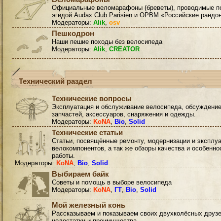
Официальные веломарафоны (бреветы), проводимые п
эгидой Audax Club Parisien и ОРВМ «Российские рандо
Модераторы:
Alik
,
osv
Пешкодрон
Наши пешие походы без велосипеда
Модераторы:
Alik
,
CREATOR
Технический раздел
Технические вопросы
Эксплуатация и обслуживание велосипеда, обсуждени
запчастей, аксессуаров, снаряжения и одежды.
Модераторы:
KoNA
,
Bio
,
Solid
Технические статьи
Статьи, посвящённые ремонту, модернизации и эксплу
велокомпонентов, а так же обзоры качества и особенно
работы.
Модераторы:
KoNA
,
Bio
,
Solid
Выбираем байк
Советы и помощь в выборе велосипеда
Модераторы:
KoNA
,
ГТ
,
Bio
,
Solid
Мой железный конь
Рассказываем и показываем своих двухколёсных друзе
недостатки и преимущества