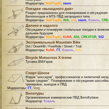
Модераторы:
MaDTapKi
,
vaom
Поездки «выходного дня»
Раздел предназначен для планирования и обсуждения
Велопоходов и МТБ ПВД загородного типа.
Модераторы:
MaDTapKi
,
Alik
,
osv
,
vaom
,
Коваль
,
CRE
Далеко и надолго
Обсуждаем и планируем глобальные поездки в ближне
дальнем будущем
Модераторы:
MaDTapKi
,
KoNA
,
Alik
,
CREATOR
,
SiD
Экстремальный Mountain Bike
Dirt / DownHill / FreeRide / Street / Trial
Модераторы:
KoNA
,
ГТ
,
Коваль
,
N.C.
Bicycle Motocross X-treme
Тусовка BMX'еров
Спорт-Шоссе
Форум "шоссеров", профессионалов и любителей нагру
"выше средних". Планирование и обсуждение шоссейн
тренировок, выездов и ПВД
Модераторы:
ГТ
,
Verg
Велотуры
Организованные коммерческие ПВД ВелоКубани
Модератор:
Коваль
Веломарафоны