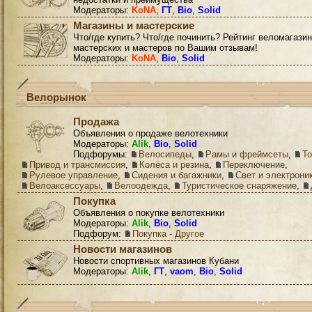
Модераторы:
KoNA
,
ГТ
,
Bio
,
Solid
Магазины и мастерские
Что/где купить? Что/где починить? Рейтинг веломагазин
мастерских и мастеров по Вашим отзывам!
Модераторы:
KoNA
,
Bio
,
Solid
Велорынок
Продажа
Объявления о продаже велотехники
Модераторы:
Alik
,
Bio
,
Solid
Подфорумы:
Велосипеды
,
Рамы и фреймсеты
,
Т
Привод и трансмиссия
,
Колёса и резина
,
Переключение
,
Рулевое управление
,
Сидения и багажники
,
Свет и электрони
Велоаксессуары
,
Велоодежда
,
Туристическое снаряжение
,
Покупка
Объявления о покупке велотехники
Модераторы:
Alik
,
Bio
,
Solid
Подфорум:
Покупка - Другое
Новости магазинов
Новости спортивных магазинов Кубани
Модераторы:
Alik
,
ГТ
,
vaom
,
Bio
,
Solid