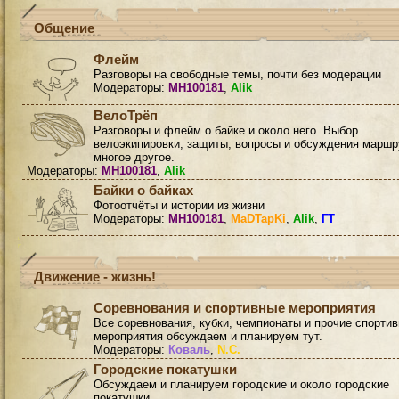
Общение
Флейм
Разговоры на свободные темы, почти без модерации
Модераторы:
MH100181
,
Alik
ВелоТрёп
Разговоры и флейм о байке и около него. Выбор
велоэкипировки, защиты, вопросы и обсуждения маршр
многое другое.
Модераторы:
MH100181
,
Alik
Байки о байках
Фотоотчёты и истории из жизни
Модераторы:
MH100181
,
MaDTapKi
,
Alik
,
ГТ
Движение - жизнь!
Соревнования и спортивные мероприятия
Все соревнования, кубки, чемпионаты и прочие спорти
мероприятия обсуждаем и планируем тут.
Модераторы:
Коваль
,
N.C.
Городские покатушки
Обсуждаем и планируем городские и около городские
покатушки