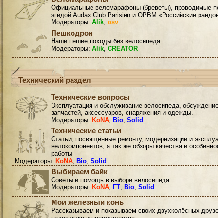
Официальные веломарафоны (бреветы), проводимые п
эгидой Audax Club Parisien и ОРВМ «Российские рандо
Модераторы:
Alik
,
osv
Пешкодрон
Наши пешие походы без велосипеда
Модераторы:
Alik
,
CREATOR
Технический раздел
Технические вопросы
Эксплуатация и обслуживание велосипеда, обсуждени
запчастей, аксессуаров, снаряжения и одежды.
Модераторы:
KoNA
,
Bio
,
Solid
Технические статьи
Статьи, посвящённые ремонту, модернизации и эксплу
велокомпонентов, а так же обзоры качества и особенно
работы.
Модераторы:
KoNA
,
Bio
,
Solid
Выбираем байк
Советы и помощь в выборе велосипеда
Модераторы:
KoNA
,
ГТ
,
Bio
,
Solid
Мой железный конь
Рассказываем и показываем своих двухколёсных друзе
недостатки и преимущества