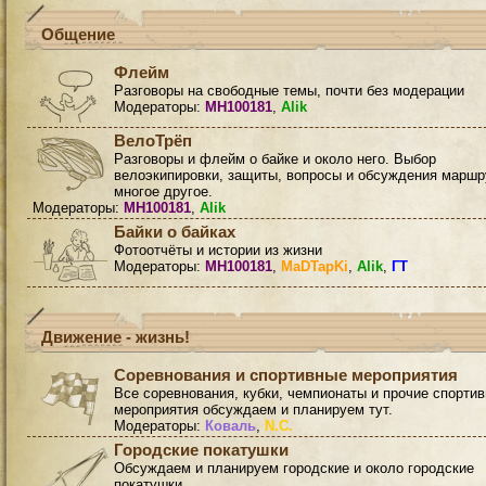
Общение
Флейм
Разговоры на свободные темы, почти без модерации
Модераторы:
MH100181
,
Alik
ВелоТрёп
Разговоры и флейм о байке и около него. Выбор
велоэкипировки, защиты, вопросы и обсуждения маршр
многое другое.
Модераторы:
MH100181
,
Alik
Байки о байках
Фотоотчёты и истории из жизни
Модераторы:
MH100181
,
MaDTapKi
,
Alik
,
ГТ
Движение - жизнь!
Соревнования и спортивные мероприятия
Все соревнования, кубки, чемпионаты и прочие спорти
мероприятия обсуждаем и планируем тут.
Модераторы:
Коваль
,
N.C.
Городские покатушки
Обсуждаем и планируем городские и около городские
покатушки