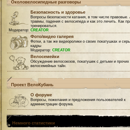
Околовелосипедные разговоры
Безопасность и здоровье
Вопросы безопасности катания, в том числе правовые. 
травмы, падения с велосипеда и как это лечить. Как п
тренироваться.
Модератор:
CREATOR
Фото/видео галерея
Фотки, а так же видеоролики о своих покатушках и сер
кадры
Модератор:
CREATOR
Велосемейки
Обсуждение велосоюзов, покатушек с детьми и прочих
велосемейных тайн.
Проект ВелоКубань
О форуме
Вопросы, пожелания и предложения пользователей к
администрации форума.
Немного статистики