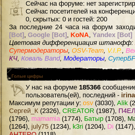
Сейчас на форуме: нет зарегистри
Сейчас посетителей на конференц
0, скрытых: 0 и гостей: 200
За последние 24 часа на форум заходи
[Bot]
,
Google [Bot]
,
KoNA
,
Yandex [Bot]
Цветовая дифференциация штанофф:
Супермодераторы
,
OSV-Team
,
V.I.P.
,
Ве
КЧ
,
Коваль Band
,
Модераторы
,
СуперБ
Голые цифры
У нас на форуме
185366
сообщение
пользователь(ей), последний -
irin
Максимум репутации у:
osv
(3030),
Alik
(2
Сергей_К
(2326),
CREATOR
(1987),
П4ЕЛ
(1796),
mamamia
(1774),
Батыр
(1708),
М
(1264),
july75
(1234),
k3ri
(1204),
Di
(1147)
AHTEPO
(1118)