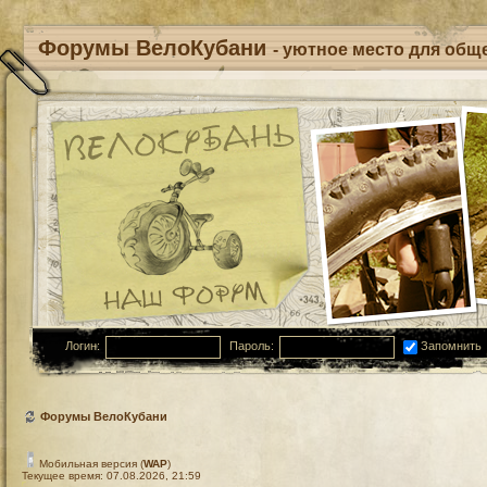
Форумы ВелоКубани
- уютное место для обще
Логин:
Пароль:
Запомнить
Форумы ВелоКубани
Мобильная версия (
WAP
)
Текущее время: 07.08.2026, 21:59