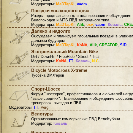
Модераторы:
MaDTapKi
,
vaom
Поездки «выходного дня»
Раздел предназначен для планирования и обсуждения
Велопоходов и МТБ ПВД загородного типа.
Модераторы:
MaDTapKi
,
Alik
,
osv
,
vaom
,
Коваль
,
CRE
Далеко и надолго
Обсуждаем и планируем глобальные поездки в ближне
дальнем будущем
Модераторы:
MaDTapKi
,
KoNA
,
Alik
,
CREATOR
,
SiD
Экстремальный Mountain Bike
Dirt / DownHill / FreeRide / Street / Trial
Модераторы:
KoNA
,
ГТ
,
Коваль
,
N.C.
Bicycle Motocross X-treme
Тусовка BMX'еров
Спорт-Шоссе
Форум "шоссеров", профессионалов и любителей нагру
"выше средних". Планирование и обсуждение шоссейн
тренировок, выездов и ПВД
Модераторы:
ГТ
,
Verg
Велотуры
Организованные коммерческие ПВД ВелоКубани
Модератор:
Коваль
Веломарафоны