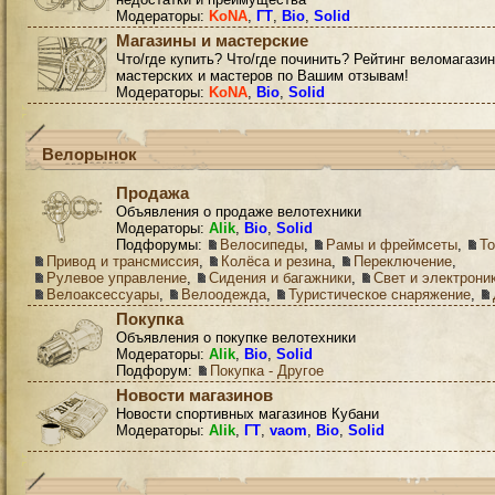
Модераторы:
KoNA
,
ГТ
,
Bio
,
Solid
Магазины и мастерские
Что/где купить? Что/где починить? Рейтинг веломагазин
мастерских и мастеров по Вашим отзывам!
Модераторы:
KoNA
,
Bio
,
Solid
Велорынок
Продажа
Объявления о продаже велотехники
Модераторы:
Alik
,
Bio
,
Solid
Подфорумы:
Велосипеды
,
Рамы и фреймсеты
,
Т
Привод и трансмиссия
,
Колёса и резина
,
Переключение
,
Рулевое управление
,
Сидения и багажники
,
Свет и электрони
Велоаксессуары
,
Велоодежда
,
Туристическое снаряжение
,
Покупка
Объявления о покупке велотехники
Модераторы:
Alik
,
Bio
,
Solid
Подфорум:
Покупка - Другое
Новости магазинов
Новости спортивных магазинов Кубани
Модераторы:
Alik
,
ГТ
,
vaom
,
Bio
,
Solid