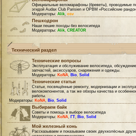
Официальные веломарафоны (бреветы), проводимые п
эгидой Audax Club Parisien и ОРВМ «Российские рандо
Модераторы:
Alik
,
osv
Пешкодрон
Наши пешие походы без велосипеда
Модераторы:
Alik
,
CREATOR
Технический раздел
Технические вопросы
Эксплуатация и обслуживание велосипеда, обсуждени
запчастей, аксессуаров, снаряжения и одежды.
Модераторы:
KoNA
,
Bio
,
Solid
Технические статьи
Статьи, посвящённые ремонту, модернизации и эксплу
велокомпонентов, а так же обзоры качества и особенно
работы.
Модераторы:
KoNA
,
Bio
,
Solid
Выбираем байк
Советы и помощь в выборе велосипеда
Модераторы:
KoNA
,
ГТ
,
Bio
,
Solid
Мой железный конь
Рассказываем и показываем своих двухколёсных друзе
недостатки и преимущества