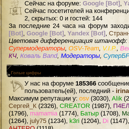
Сейчас на форуме:
Google [Bot]
,
Y
Сейчас посетителей на конференц
2, скрытых: 0 и гостей: 144
За последние 24 часа на форум заходи
[Bot]
,
Google [Bot]
,
Yandex [Bot]
,
Стран
Цветовая дифференциация штанофф:
Супермодераторы
,
OSV-Team
,
V.I.P.
,
Ве
КЧ
,
Коваль Band
,
Модераторы
,
СуперБ
Голые цифры
У нас на форуме
185366
сообщение
пользователь(ей), последний -
irin
Максимум репутации у:
osv
(3030),
Alik
(2
Сергей_К
(2326),
CREATOR
(1987),
П4ЕЛ
(1796),
mamamia
(1774),
Батыр
(1708),
М
(1264),
july75
(1234),
k3ri
(1204),
Di
(1147)
AHTEPO
(1118)