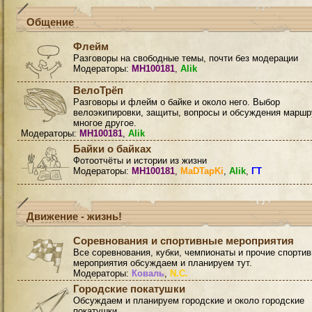
Общение
Флейм
Разговоры на свободные темы, почти без модерации
Модераторы:
MH100181
,
Alik
ВелоТрёп
Разговоры и флейм о байке и около него. Выбор
велоэкипировки, защиты, вопросы и обсуждения маршр
многое другое.
Модераторы:
MH100181
,
Alik
Байки о байках
Фотоотчёты и истории из жизни
Модераторы:
MH100181
,
MaDTapKi
,
Alik
,
ГТ
Движение - жизнь!
Соревнования и спортивные мероприятия
Все соревнования, кубки, чемпионаты и прочие спорти
мероприятия обсуждаем и планируем тут.
Модераторы:
Коваль
,
N.C.
Городские покатушки
Обсуждаем и планируем городские и около городские
покатушки