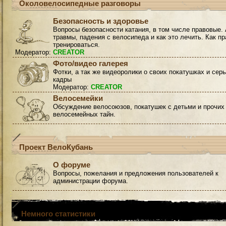
Околовелосипедные разговоры
Безопасность и здоровье
Вопросы безопасности катания, в том числе правовые. 
травмы, падения с велосипеда и как это лечить. Как п
тренироваться.
Модератор:
CREATOR
Фото/видео галерея
Фотки, а так же видеоролики о своих покатушках и сер
кадры
Модератор:
CREATOR
Велосемейки
Обсуждение велосоюзов, покатушек с детьми и прочих
велосемейных тайн.
Проект ВелоКубань
О форуме
Вопросы, пожелания и предложения пользователей к
администрации форума.
Немного статистики