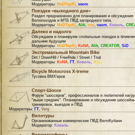
Модераторы:
MaDTapKi
,
vaom
Поездки «выходного дня»
Раздел предназначен для планирования и обсуждения
Велопоходов и МТБ ПВД загородного типа.
Модераторы:
MaDTapKi
,
Alik
,
osv
,
vaom
,
Коваль
,
CRE
Далеко и надолго
Обсуждаем и планируем глобальные поездки в ближне
дальнем будущем
Модераторы:
MaDTapKi
,
KoNA
,
Alik
,
CREATOR
,
SiD
Экстремальный Mountain Bike
Dirt / DownHill / FreeRide / Street / Trial
Модераторы:
KoNA
,
ГТ
,
Коваль
,
N.C.
Bicycle Motocross X-treme
Тусовка BMX'еров
Спорт-Шоссе
Форум "шоссеров", профессионалов и любителей нагру
"выше средних". Планирование и обсуждение шоссейн
тренировок, выездов и ПВД
Модераторы:
ГТ
,
Verg
Велотуры
Организованные коммерческие ПВД ВелоКубани
Модератор:
Коваль
Веломарафоны