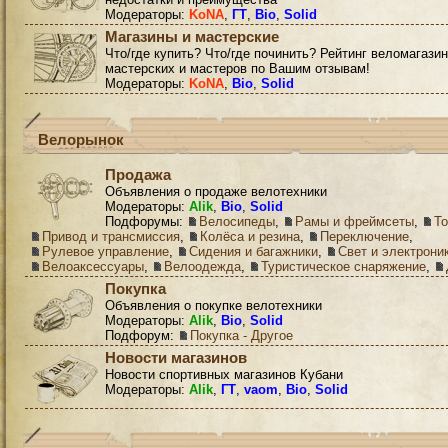
Модераторы:
KoNA
,
ГТ
,
Bio
,
Solid
Магазины и мастерские
Что/где купить? Что/где починить? Рейтинг веломагазин
мастерских и мастеров по Вашим отзывам!
Модераторы:
KoNA
,
Bio
,
Solid
Велорынок
Продажа
Объявления о продаже велотехники
Модераторы:
Alik
,
Bio
,
Solid
Подфорумы:
Велосипеды
,
Рамы и фреймсеты
,
Т
Привод и трансмиссия
,
Колёса и резина
,
Переключение
,
Рулевое управление
,
Сидения и багажники
,
Свет и электрони
Велоаксессуары
,
Велоодежда
,
Туристическое снаряжение
,
Покупка
Объявления о покупке велотехники
Модераторы:
Alik
,
Bio
,
Solid
Подфорум:
Покупка - Другое
Новости магазинов
Новости спортивных магазинов Кубани
Модераторы:
Alik
,
ГТ
,
vaom
,
Bio
,
Solid