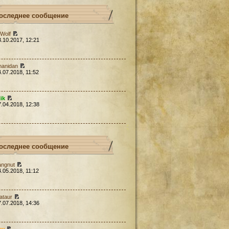
оследнее сообщение
Wolf
3.10.2017, 12:21
hanidan
4.07.2018, 11:52
lik
7.04.2018, 12:38
оследнее сообщение
angnut
4.05.2018, 11:12
ataur
7.07.2018, 14:36