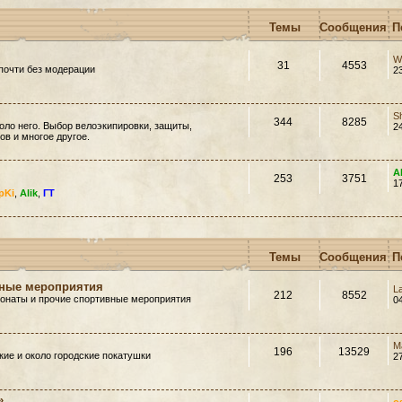
Темы
Сообщения
П
W
31
4553
почти без модерации
2
S
344
8285
оло него. Выбор велоэкипировки, защиты,
2
в и многое другое.
A
253
3751
1
pKi
,
Alik
,
ГТ
Темы
Сообщения
П
вные мероприятия
L
212
8552
ионаты и прочие спортивные мероприятия
0
M
196
13529
ие и около городские покатушки
2
»