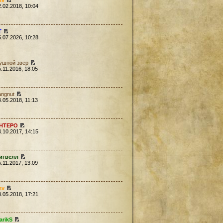
sv
2.02.2018, 10:04
Т
5.07.2026, 10:28
ушной звер
5.11.2016, 18:05
angnut
4.05.2018, 11:13
HTEPO
4.10.2017, 14:15
игвелл
5.11.2017, 13:09
sv
8.05.2018, 17:21
arikS