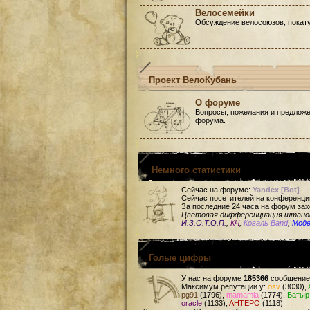
Велосемейки
Обсуждение велосоюзов, покату
Проект ВелоКубань
О форуме
Вопросы, пожелания и предложе
форума.
Немного статистики
Сейчас на форуме:
Yandex [Bot]
Сейчас посетителей на конференци
За последние 24 часа на форум зах
Цветовая дифференциация штан
И.З.О.Т.О.П.
,
КЧ
,
Коваль Band
,
Мод
Голые цифры
У нас на форуме
185366
сообщение
Максимум репутации у:
osv
(3030),
pg91
(1796),
mamamia
(1774),
Батыр
oracle
(1133),
AHTEPO
(1118)