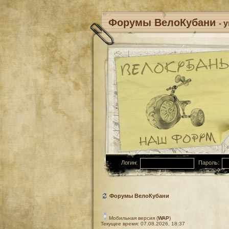
Форумы ВелоКубани
- 
Логин:
Пароль:
Форумы ВелоКубани
Мобильная версия (
WAP
)
Текущее время: 07.08.2026, 18:37