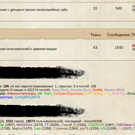
M
31
540
шек с детьми и прочих велосемейных тайн.
2
Темы
Сообщения
П
A
43
1545
ния пользователей к администрации
3
и:
189
, из них зарегистрированных: 1, скрытых: 0 и гостей: 188
одили (4 наших и 422174 гостей):
Bing [Bot]
,
Google [Bot]
,
KoNA
,
Yandex [Bot]
офф:
Администраторы
,
Alik Team
,
Супермодераторы
,
OSV-Team
,
V.I.P.
,
ВелоТур
,
Вело
ераторы
,
СуперБРОДЯГИ
(й),
5331
тем(а),
18073
пользователь(ей), последний -
irina160399
Alik
(2897),
MH100181
(2679),
ГТ
(2630),
Сергей_К
(2326),
CREATOR
(1987),
П4ЕЛАвек
(
(1708),
Марта
(1470),
Баф
(1286),
Странник
(1264),
july75
(1234),
k3ri
(1204),
Di
(1147),