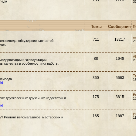
139
2723
педа
3
Темы
Сообщения
П
m
711
13217
елосипеда, обсуждение запчастей,
2
жды.
A
88
1648
модернизации и эксплуатации
2
ры качества и особенности их работы.
T
360
5663
осипеда
1
lid
E
175
3815
их двухколёсных друзей, их недостатки и
1
lid
j
165
1887
ть? Рейтинг веломагазинов, мастерских и
1