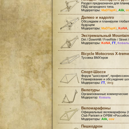
Раздел предназначен для план
ПВД загородного типа.
Модераторы:
MaDTapKi
,
Alik
,
o
Далеко и надолго
Обсуждаем и планируем глобал
будущем
Модераторы:
MaDTapKi
,
KoNA
,
Экстремальный Mountain
Dirt / DownHill / FreeRide / Street /
Модераторы:
KoNA
,
ГТ
,
Ковал
Bicycle Motocross X-treme
Тусовка BMX'еров
Спорт-Шоссе
Форум "шоссеров", профессиона
Планирование и обсуждение шо
Модераторы:
ГТ
,
Verg
Велотуры
Организованные коммерческие
Модератор:
Коваль
Веломарафоны
Официальные веломарафоны (бр
Club Parisien и ОРВМ «Российс
Модераторы:
Alik
,
osv
Пешкодрон