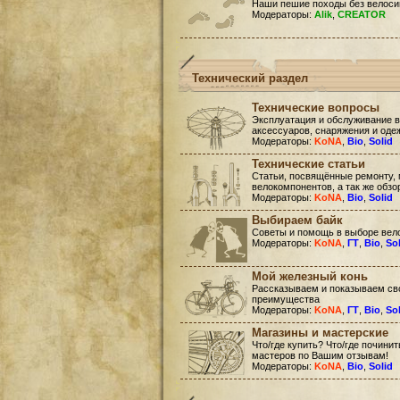
Наши пешие походы без велоси
Модераторы:
Alik
,
CREATOR
Технический раздел
Технические вопросы
Эксплуатация и обслуживание в
аксессуаров, снаряжения и оде
Модераторы:
KoNA
,
Bio
,
Solid
Технические статьи
Статьи, посвящённые ремонту, 
велокомпонентов, а так же обзо
Модераторы:
KoNA
,
Bio
,
Solid
Выбираем байк
Советы и помощь в выборе вел
Модераторы:
KoNA
,
ГТ
,
Bio
,
So
Мой железный конь
Рассказываем и показываем сво
преимущества
Модераторы:
KoNA
,
ГТ
,
Bio
,
So
Магазины и мастерские
Что/где купить? Что/где почини
мастеров по Вашим отзывам!
Модераторы:
KoNA
,
Bio
,
Solid