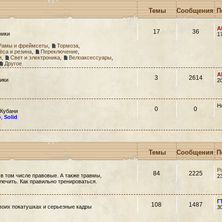
Темы
Сообщения
П
A
17
36
ники
1
Рамы и фреймсеты
,
Тормоза
,
ёса и резина
,
Переключение
,
и
,
Свет и электроника
,
Велоаксессуары
,
Другое
A
3
2614
ики
2
Н
0
0
 Кубани
o
,
Solid
Темы
Сообщения
П
Р
84
2225
 в том числе правовые. А также травмы,
2
 лечить. Как правильно тренироваться.
Г
108
1487
своих покатушках и серьезные кадры
3