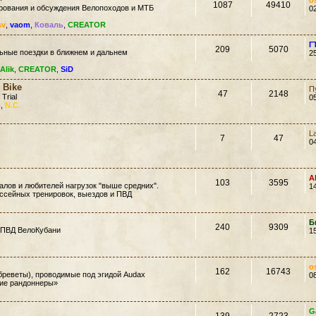
o
1087
49410
ирования и обсуждения Велопоходов и МТБ
0
sv
,
vaom
,
Коваль
,
CREATOR
Г
209
5070
ьные поездки в ближнем и дальнем
2
Alik
,
CREATOR
,
SiD
 Bike
П
47
2148
 Trial
0
ь
,
N.C.
L
7
47
0
A
103
3595
лов и любителей нагрузок "выше средних".
1
ссейных тренировок, выездов и ПВД
Б
240
9309
 ПВД ВелоКубани
1
o
162
16743
еветы), проводимые под эгидой Audax
0
кие рандоннеры»
G