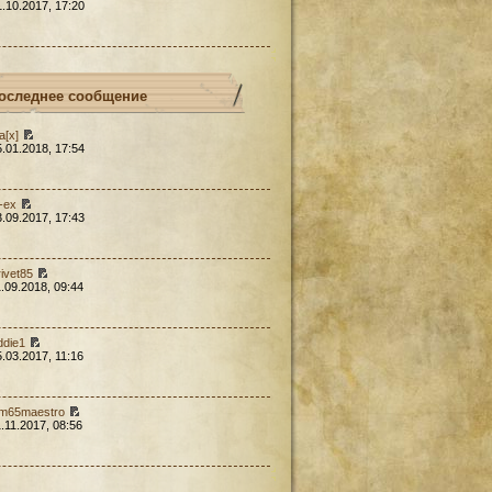
1.10.2017, 17:20
оследнее сообщение
a[x]
5.01.2018, 17:54
l-ex
3.09.2017, 17:43
rivet85
1.09.2018, 09:44
ddie1
5.03.2017, 11:16
em65maestro
1.11.2017, 08:56