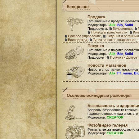
Велорынок
Продажа
Объявления о продаже велотех
Модераторы:
Alik
,
Bio
,
Solid
Подфорумы:
Велосипеды
,
Привод и трансмиссия
,
Кол
Рулевое управление
,
Сидения и багажник
Велоодежда
,
Туристическое снаряжение
,
Покупка
Объявления о покупке велотехн
Модераторы:
Alik
,
Bio
,
Solid
Подфорум:
Покупка - Другое
Новости магазинов
Новости спортивных магазинов
Модераторы:
Alik
,
ГТ
,
vaom
,
Bi
Околовелосипедные разговоры
Безопасность и здоровье
Вопросы безопасности катания,
падения с велосипеда и как это
Модератор:
CREATOR
Фото/видео галерея
Фотки, а так же видеоролики о 
Модератор:
CREATOR