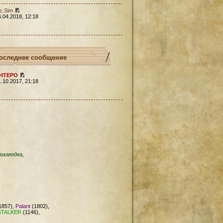
c.Sim
6.04.2018, 12:18
оследнее сообщение
HTEPO
1.10.2017, 21:18
разведка
,
1857),
Palant
(1802),
STALKER
(1146),