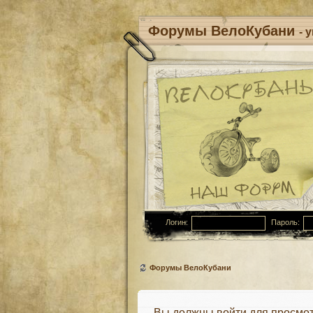
Форумы ВелоКубани
- 
Логин:
Пароль:
Форумы ВелоКубани
Вы должны войти для просмот