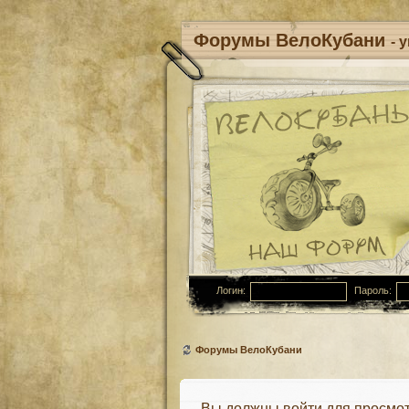
Форумы ВелоКубани
- 
Логин:
Пароль:
Форумы ВелоКубани
Вы должны войти для просмот