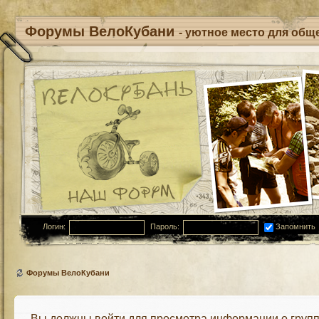
Форумы ВелоКубани
- уютное место для обще
Логин:
Пароль:
Запомнить
Форумы ВелоКубани
Вы должны войти для просмотра информации о групп