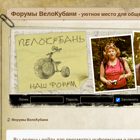
Форумы ВелоКубани
- уютное место для обще
Логин:
Пароль:
Запомнить
Форумы ВелоКубани
Вы должны войти для просмотра информации о групп