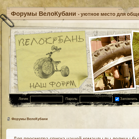
Форумы ВелоКубани
- уютное место для обще
Логин:
Пароль:
Запомнить
Форумы ВелоКубани
Для просмотра списка нашей команды вы должны бы