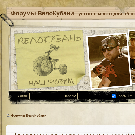
Форумы ВелоКубани
- уютное место для обще
Логин:
Пароль:
Запомнить
Форумы ВелоКубани
Для просмотра списка нашей команды вы должны бы