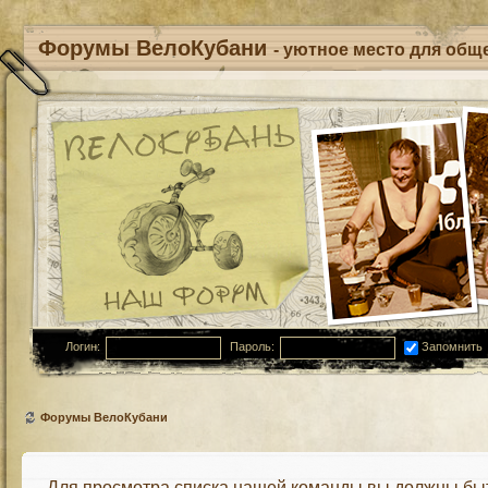
Форумы ВелоКубани
- уютное место для обще
Логин:
Пароль:
Запомнить
Форумы ВелоКубани
Для просмотра списка нашей команды вы должны бы