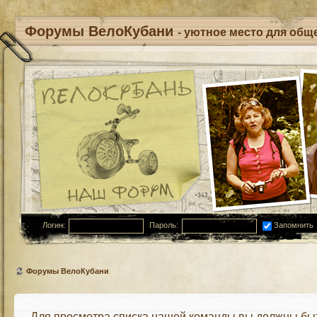
Форумы ВелоКубани
- уютное место для обще
Логин:
Пароль:
Запомнить
Форумы ВелоКубани
Для просмотра списка нашей команды вы должны бы