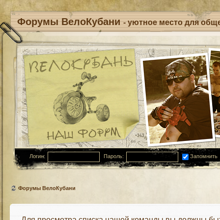
Форумы ВелоКубани
- уютное место для обще
Логин:
Пароль:
Запомнить
Форумы ВелоКубани
Для просмотра списка нашей команды вы должны бы