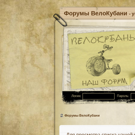
Форумы ВелоКубани
- 
Логин:
Пароль:
Форумы ВелоКубани
Для просмотра списка нашей