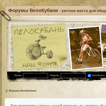
Форумы ВелоКубани
- уютное место для обще
Логин:
Пароль:
Запомнить
Форумы ВелоКубани
Для просмотра списка нашей команды вы должны бы