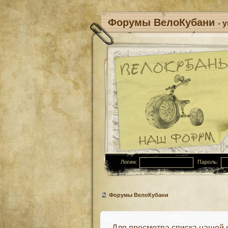
Форумы ВелоКубани
- 
Логин:
Пароль:
Форумы ВелоКубани
Для просмотра списка нашей