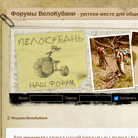
Форумы ВелоКубани
- уютное место для обще
Логин:
Пароль:
Запомнить
Форумы ВелоКубани
Для просмотра списка нашей команды вы должны бы