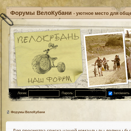
Форумы ВелоКубани
- уютное место для обще
Логин:
Пароль:
Запомнить
Форумы ВелоКубани
Для просмотра списка нашей команды вы должны бы