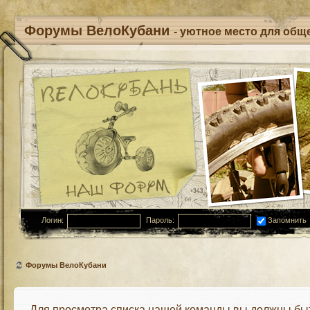
Форумы ВелоКубани
- уютное место для обще
Логин:
Пароль:
Запомнить
Форумы ВелоКубани
Для просмотра списка нашей команды вы должны бы