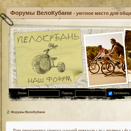
Форумы ВелоКубани
- уютное место для обще
Логин:
Пароль:
Запомнить
Форумы ВелоКубани
Для просмотра списка нашей команды вы должны бы