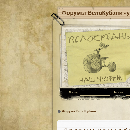
Форумы ВелоКубани
- 
Логин:
Пароль:
Форумы ВелоКубани
Для просмотра списка нашей