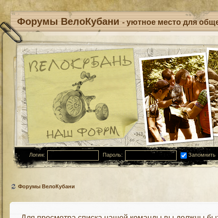
Форумы ВелоКубани
- уютное место для обще
Логин:
Пароль:
Запомнить
Форумы ВелоКубани
Для просмотра списка нашей команды вы должны бы